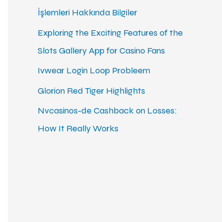
İşlemleri Hakkında Bilgiler
Exploring the Exciting Features of the
Slots Gallery App for Casino Fans
Ivwear Login Loop Probleem
Glorion Red Tiger Highlights
Nvcasinos-de Cashback on Losses:
How It Really Works