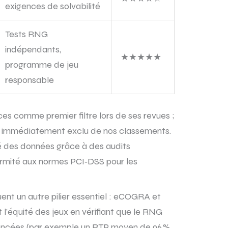
exigences de solvabilité
Tests RNG
indépendants,
★★★★★
programme de jeu
responsable
ces comme premier filtre lors de ses revues ;
st immédiatement exclu de nos classements.
té des données grâce à des audits
ormité aux normes PCI‑DSS pour les
ent un autre pilier essentiel : eCOGRA et
 l’équité des jeux en vérifiant que le RNG
noncées (par exemple un RTP moyen de 96 %