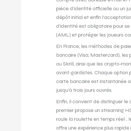
pièce d’identité officielle ou un 
dépôt initial et enfin l’acceptati
d’identité est obligatoire pour 
(AML) et protéger les joueurs con
En France, les méthodes de paie
bancaire (Visa, Mastercard), les
ou Skrill, ainsi que les crypto‑mo
avant‑gardistes. Chaque option p
carte bancaire est instantanée a
jusqu’à trois jours ouvrés.
Enfin, il convient de distinguer le
premier propose un streaming HD 
roule la roulette en temps réel 
offre une expérience plus rapide