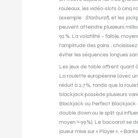
rouleaux, les vidéo‑slots à cin
(exemple :
Starburst
), et les jac
peuvent atteindre plusieurs mill
92 %. La volatilité – faible, moy
l’amplitude des gains ; choisisse
éviter les séquences longues sans
Les jeux de table offrent quant 
La roulette européenne (avec un
réduit à 2,7 %, tandis que la roul
blackjack possède plusieurs vari
Blackjack ou Perfect Blackjack 
double down ou le split qui influ
moyen ≈ 99 %). Le baccarat se d
joueur mise sur « Player », « Bank