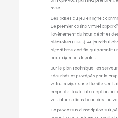
afin que vous puissiez prendre d
mise.
Les bases du jeu en ligne : comm
Le premier casino virtuel appara
l’avènement du haut débit et d
aléatoires (RNG). Aujourd’hui, ch
algorithme certifié qui garantit 
aux exigences légales.
Sur le plan technique, les serve
sécurisés et protégés par le cry
votre navigateur et le site sont a
empêche toute interception ou al
vos informations bancaires ou vot
Le processus d’inscription suit 
compte avec adresse e‑mail et mo