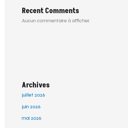
Recent Comments
Aucun commentaire à afficher.
Archives
juillet 2026
juin 2026
mai 2026