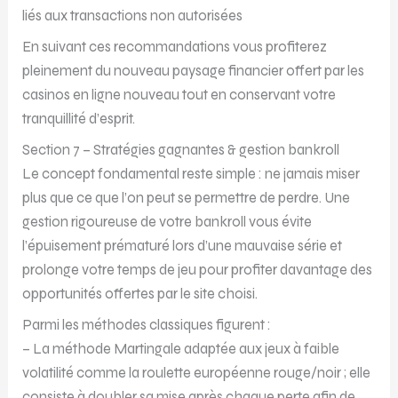
liés aux transactions non autorisées
En suivant ces recommandations vous profiterez
pleinement du nouveau paysage financier offert par les
casinos en ligne nouveau tout en conservant votre
tranquillité d’esprit.
Section 7 – Stratégies gagnantes & gestion bankroll
Le concept fondamental reste simple : ne jamais miser
plus que ce que l’on peut se permettre de perdre. Une
gestion rigoureuse de votre bankroll vous évite
l’épuisement prématuré lors d’une mauvaise série et
prolonge votre temps de jeu pour profiter davantage des
opportunités offertes par le site choisi.
Parmi les méthodes classiques figurent :
– La méthode Martingale adaptée aux jeux à faible
volatilité comme la roulette européenne rouge/noir ; elle
consiste à doubler sa mise après chaque perte afin de