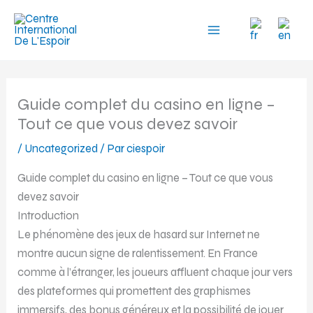
Aller
au
contenu
Guide complet du casino en ligne –
Tout ce que vous devez savoir
/
Uncategorized
/ Par
ciespoir
Guide complet du casino en ligne – Tout ce que vous
devez savoir
Introduction
Le phénomène des jeux de hasard sur Internet ne
montre aucun signe de ralentissement. En France
comme à l’étranger, les joueurs affluent chaque jour vers
des plateformes qui promettent des graphismes
immersifs, des bonus généreux et la possibilité de jouer