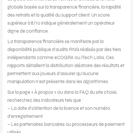
globale basée sur la transparence financière, la rapidité
des retraits et la qualité du support client. Un score
supérieur à 8/10 indique généralement un opérateur
digne de confiance.
La transparence financière se manifeste par la
disponibilité publique d’audits RNG réalisés par des tiers
indépendants comme eCOGRA ou iTech Labs. Ces
rapports détaillent la distribution aléatoire des résultats et
permettent aux joueurs d’assurer qu’aucune
manipulation n’est présente dans les algorithmes.
Sur la page « À propos » ou dans la FAQ du site choisi,
recherchez des indicateurs tels que :
– La date d’obtention de la licence et son numéro
d’enregistrement
– Les partenaires bancaires ou processeurs de paiement
utilisés