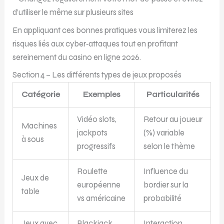
d’utiliser le même sur plusieurs sites
En appliquant ces bonnes pratiques vous limiterez les
risques liés aux cyber‑attaques tout en profitant
sereinement du casino en ligne 2026.
Section 4 – Les différents types de jeux proposés
Catégorie
Exemples
Particularités
Vidéo slots,
Retour au joueur
Machines
jackpots
(%) variable
à sous
progressifs
selon le thème
Roulette
Influence du
Jeux de
européenne
bordier sur la
table
vs américaine
probabilité
Jeux avec
Blackjack
Interaction