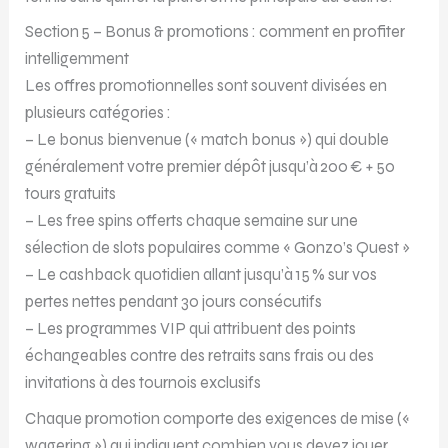
Section 5 – Bonus & promotions : comment en profiter
intelligemment
Les offres promotionnelles sont souvent divisées en
plusieurs catégories :
– Le bonus bienvenue (« match bonus ») qui double
généralement votre premier dépôt jusqu’à 200 € + 50
tours gratuits
– Les free spins offerts chaque semaine sur une
sélection de slots populaires comme « Gonzo’s Quest »
– Le cashback quotidien allant jusqu’à 15 % sur vos
pertes nettes pendant 30 jours consécutifs
– Les programmes VIP qui attribuent des points
échangeables contre des retraits sans frais ou des
invitations à des tournois exclusifs
Chaque promotion comporte des exigences de mise («
wagering ») qui indiquent combien vous devez jouer