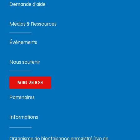
Demande d’aide
Médias & Ressources
Évènements
Nous soutenir
FAIRE UN DON
Partenaires
Informations
Organisme de bienfaisance enregistré (No de