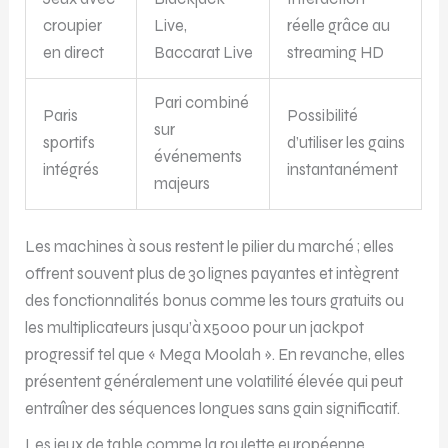
croupier
Live,
réelle grâce au
en direct
Baccarat Live
streaming HD
Pari combiné
Paris
Possibilité
sur
sportifs
d’utiliser les gains
événements
intégrés
instantanément
majeurs
Les machines à sous restent le pilier du marché ; elles
offrent souvent plus de 30 lignes payantes et intègrent
des fonctionnalités bonus comme les tours gratuits ou
les multiplicateurs jusqu’à x5000 pour un jackpot
progressif tel que « Mega Moolah ». En revanche, elles
présentent généralement une volatilité élevée qui peut
entraîner des séquences longues sans gain significatif.
Les jeux de table comme la roulette européenne