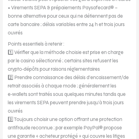
• Virements SEPA & prépaiements Paysafecard® –
bonne alternative pour ceux qui ne détiennent pas de
carte bancaire ; délais variables entre 24 h et trois jours
ouvrés
Points essentiels à retenir :
1️⃣ Vérifier que la méthode choisie est prise en charge
par le casino sélectionné ; certains sites refusent les
crypto‑dépôts pour raisons réglementaires
2️⃣ Prendre connaissance des délais d’encaissement/de
retrait associés à chaque mode ; généralement les
e‑wallets sont traités sous quelques minutes tandis que
les virements SEPA peuvent prendre jusqu’à trois jours
ouvrés
3️⃣ Toujours choisir une option offrant une protection
antifraude reconnue ; par exemple PayPal® propose
une garantie « acheteur protégé » qui couvre les litiges