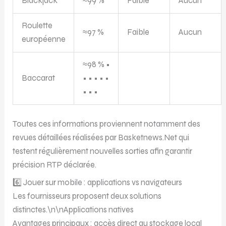
Blackjack
≈99 %
Faible
Aucun
Roulette
≈97 %
Faible
Aucun
européenne
≈98 % •
Baccarat
• • • • •
• • •
Toutes ces informations proviennent notamment des
revues détaillées réalisées par Basketnews.Net qui
testent régulièrement nouvelles sorties afin garantir
précision RTP déclarée.
6️⃣ Jouer sur mobile : applications vs navigateurs
Les fournisseurs proposent deux solutions
distinctes.\n\nApplications natives
Avantages principaux : accès direct au stockage local