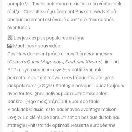
compte.\n- Testez petite somme initiale afin vérifier délai
réel.\n- Consultez régulièrement Basketnews.Net où
chaque paiement est évalué quant aux frais cachés
éventuels.\
5️⃣ Les jeuxles plus populaires en ligne
🎰 Machines à sous vidéo
Ces titres dominent grâce à leurs thèmes immersifs
(
Gonzo’s Quest Megaways
,
Starburst Xtreme
) ainsi au
RTP moyen supérieur à 96 %, volatilité variable
permettant soit petites victoires fréquentes soit gros
jackpots rares (>€5M). Stratégie basique : jouez toujours
avec toutes lignes actives puis ajustez mise selon
bankroll (%30 max).\n\n### ♠️ Jeux de table
Blackjack Classic reste leader avec avantage maison
<0·5 %. La clé réside dans utilisation basique du tableau
stratégie («hit/stand» optimal). Roulette européenne