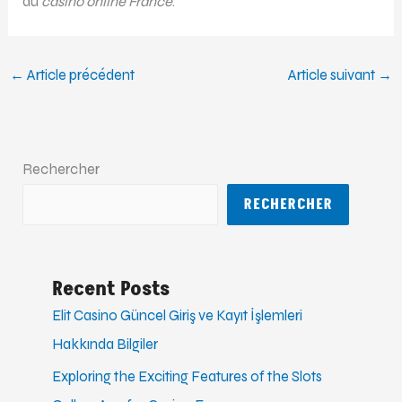
du
casino online France
.
←
Article précédent
Article suivant
→
Rechercher
RECHERCHER
Recent Posts
Elit Casino Güncel Giriş ve Kayıt İşlemleri
Hakkında Bilgiler
Exploring the Exciting Features of the Slots