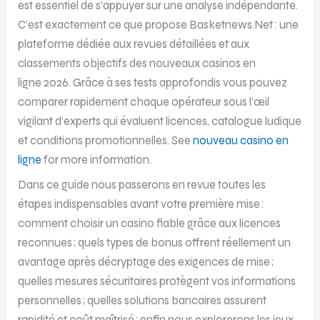
est essentiel de s’appuyer sur une analyse indépendante.
C’est exactement ce que propose Basketnews.Net : une
plateforme dédiée aux revues détaillées et aux
classements objectifs des nouveaux casinos en
ligne 2026. Grâce à ses tests approfondis vous pouvez
comparer rapidement chaque opérateur sous l’œil
vigilant d’experts qui évaluent licences, catalogue ludique
et conditions promotionnelles. See
nouveau casino en
ligne
for more information.
Dans ce guide nous passerons en revue toutes les
étapes indispensables avant votre première mise :
comment choisir un casino fiable grâce aux licences
reconnues ; quels types de bonus offrent réellement un
avantage après décryptage des exigences de mise ;
quelles mesures sécuritaires protègent vos informations
personnelles ; quelles solutions bancaires assurent