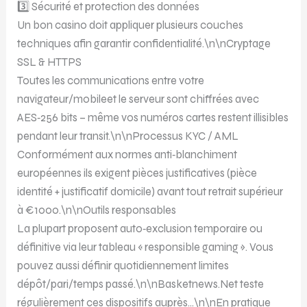
3️⃣ Sécurité et protection des données
Un bon casino doit appliquer plusieurs couches
techniques afin garantir confidentialité.\n\nCryptage
SSL & HTTPS
Toutes les communications entre votre
navigateur/mobile​et le serveur sont chiffrées avec
AES‑256 bits – même vos numéros cartes restent illisibles
pendant leur transit.\n\nProcessus KYC / AML
Conformément aux normes anti‑blanchiment
européennes ils exigent pièces justificatives (pièce
identité + justificatif domicile) avant tout retrait supérieur
à €1000.\n\nOutils responsables
La plupart proposent auto‑exclusion temporaire ou
définitive via leur tableau « responsible gaming ». Vous
pouvez aussi définir quotidiennement limites
dépôt/pari/temps passé.\n\nBasketnews.Net teste
régulièrement ces dispositifs auprès…\n\nEn pratique