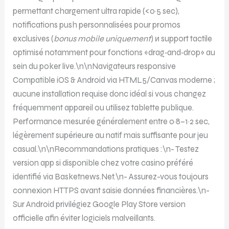
permettant chargement ultra rapide (<0·5 sec),
notifications push personnalisées pour promos
exclusives (
bonus mobile uniquement
) и support tactile
optimisé notamment pour fonctions «drag‑and‑drop» au
sein du poker live.\n\nNavigateurs responsive
Compatible iOS & Android via HTML5/Canvas moderne ;
aucune installation requise donc idéal si vous changez
fréquemment appareil ou utilisez tablette publique.
Performance mesurée généralement entre 0·8–1·2 sec,
légèrement supérieure au natif mais suffisante pour jeu
casual.\n\nRecommandations pratiques :\n- Testez
version app si disponible chez votre casino préféré
identifié via Basketnews.Net.\n- Assurez-vous toujours
connexion HTTPS avant saisie données financières.\n-
Sur Android privilégiez Google Play Store version
officielle afin éviter logiciels malveillants.