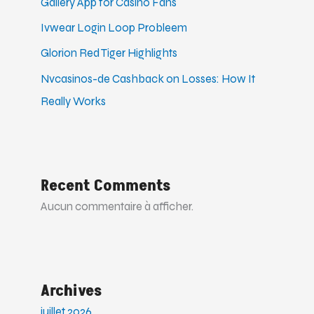
Gallery App for Casino Fans
Ivwear Login Loop Probleem
Glorion Red Tiger Highlights
Nvcasinos-de Cashback on Losses: How It
Really Works
Recent Comments
Aucun commentaire à afficher.
Archives
juillet 2026