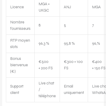
MGA +
Licence
ANJ
MGA
UKGC
Nombre
8
5
7
fournisseurs
RTP moyen
96,3 %
95,8 %
96,%
slots
Bonus
€500
€300 + 100
€400
bienvenue
+ 200 FS
FS
+ 150 FS
(€)
Live chat
Support
Email
Live cha
/
client
uniquement
WhatsA
téléphone