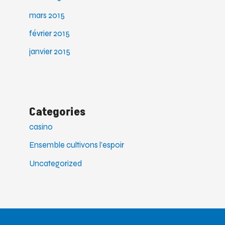
mars 2015
février 2015
janvier 2015
Categories
casino
Ensemble cultivons l’espoir
Uncategorized