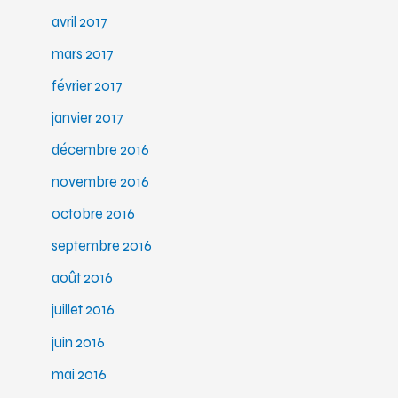
avril 2017
mars 2017
février 2017
janvier 2017
décembre 2016
novembre 2016
octobre 2016
septembre 2016
août 2016
juillet 2016
juin 2016
mai 2016