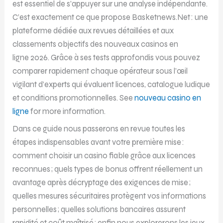
est essentiel de s’appuyer sur une analyse indépendante.
C’est exactement ce que propose Basketnews.Net : une
plateforme dédiée aux revues détaillées et aux
classements objectifs des nouveaux casinos en
ligne 2026. Grâce à ses tests approfondis vous pouvez
comparer rapidement chaque opérateur sous l’œil
vigilant d’experts qui évaluent licences, catalogue ludique
et conditions promotionnelles. See
nouveau casino en
ligne
for more information.
Dans ce guide nous passerons en revue toutes les
étapes indispensables avant votre première mise :
comment choisir un casino fiable grâce aux licences
reconnues ; quels types de bonus offrent réellement un
avantage après décryptage des exigences de mise ;
quelles mesures sécuritaires protègent vos informations
personnelles ; quelles solutions bancaires assurent