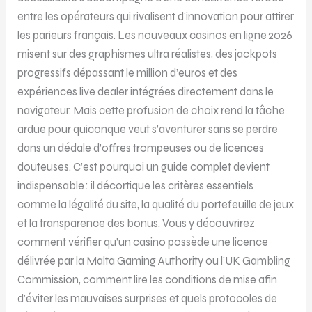
entre les opérateurs qui rivalisent d’innovation pour attirer
les parieurs français. Les nouveaux casinos en ligne 2026
misent sur des graphismes ultra réalistes, des jackpots
progressifs dépassant le million d’euros et des
expériences live dealer intégrées directement dans le
navigateur. Mais cette profusion de choix rend la tâche
ardue pour quiconque veut s’aventurer sans se perdre
dans un dédale d’offres trompeuses ou de licences
douteuses. C’est pourquoi un guide complet devient
indispensable : il décortique les critères essentiels
comme la légalité du site, la qualité du portefeuille de jeux
et la transparence des bonus. Vous y découvrirez
comment vérifier qu’un casino possède une licence
délivrée par la Malta Gaming Authority ou l’UK Gambling
Commission, comment lire les conditions de mise afin
d’éviter les mauvaises surprises et quels protocoles de