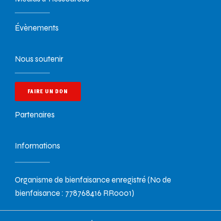
Évènements
Nous soutenir
FAIRE UN DON
Partenaires
Informations
Organisme de bienfaisance enregistré (No de
bienfaisance : 778768416 RR0001)