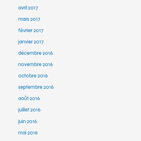
avril 2017
mars 2017
février 2017
janvier 2017
décembre 2016
novembre 2016
octobre 2016
septembre 2016
août 2016
juillet 2016
juin 2016
mai 2016