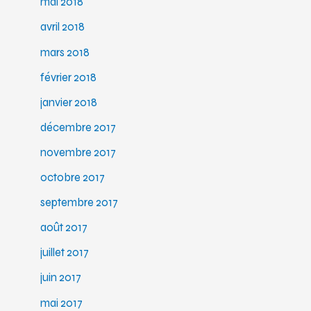
mai 2018
avril 2018
mars 2018
février 2018
janvier 2018
décembre 2017
novembre 2017
octobre 2017
septembre 2017
août 2017
juillet 2017
juin 2017
mai 2017