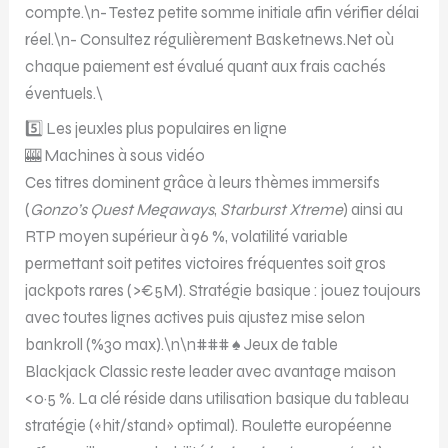
compte.\n- Testez petite somme initiale afin vérifier délai
réel.\n- Consultez régulièrement Basketnews.Net où
chaque paiement est évalué quant aux frais cachés
éventuels.\
5️⃣ Les jeuxles plus populaires en ligne
🎰 Machines à sous vidéo
Ces titres dominent grâce à leurs thèmes immersifs
(
Gonzo’s Quest Megaways
,
Starburst Xtreme
) ainsi au
RTP moyen supérieur à 96 %, volatilité variable
permettant soit petites victoires fréquentes soit gros
jackpots rares (>€5M). Stratégie basique : jouez toujours
avec toutes lignes actives puis ajustez mise selon
bankroll (%30 max).\n\n### ♠️ Jeux de table
Blackjack Classic reste leader avec avantage maison
<0·5 %. La clé réside dans utilisation basique du tableau
stratégie («hit/stand» optimal). Roulette européenne