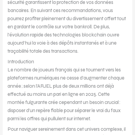
sécurité garantissent la protection de vos données
bancaires. En suivant ces recommandations, vous
pourrez profiter pleinement du divertissement offert tout
en gardant le contrôle sur votre bankroll. De plus,
l’évolution rapide des technologies blockchain ouvre
aujourd’hui la voie à des dépôts instantanés et à une
traçabilité totale des transactions.
Introduction
Le nombre de joueurs français qui se tournent vers les
plateformes numériques ne cesse d’augmenter chaque
année ; selon l’ARJEL plus de deux millions ont déjà
effectué au moins un pari en ligne en 2025. Cette
montée fulgurante crée cependant un besoin crucial :
disposer d’un repère fiable pour séparer le vrai du faux
parmi les offres qui pullulent sur internet.
Pour naviguer sereinement dans cet univers complexe, il