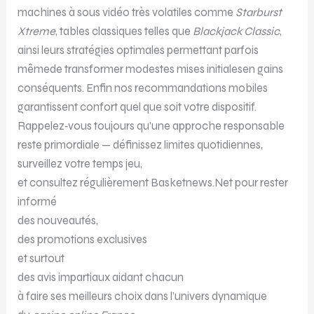
machines à sous vidéo très volatiles comme
Starburst
Xtreme
, tables classiques telles que
Blackjack Classic
,
ainsi leurs stratégies optimales permettant parfois
mêmede transformer modestes mises initiales​en gains
conséquents.​ Enfin nos recommandations mobiles
garantissent confort quel que soit votre dispositif.​
Rappelez‑vous toujours qu’une approche responsable
reste primordiale — définissez limites quotidiennes,
surveillez votre temps jeu,
et consultez régulièrement Basketnews.Net pour rester
informé
des nouveautés,
des promotions exclusives
et surtout
des avis impartiaux aidant chacun
à faire ses meilleurs choix dans l’univers dynamique