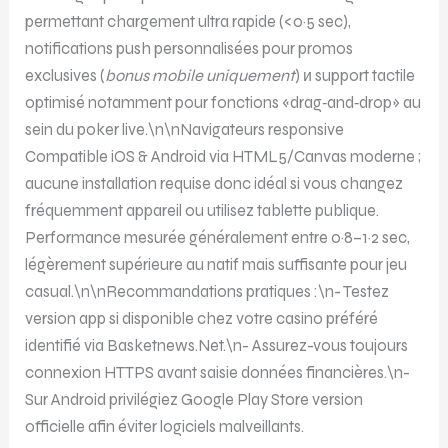
permettant chargement ultra rapide (<0·5 sec),
notifications push personnalisées pour promos
exclusives (
bonus mobile uniquement
) и support tactile
optimisé notamment pour fonctions «drag‑and‑drop» au
sein du poker live.\n\nNavigateurs responsive
Compatible iOS & Android via HTML5/Canvas moderne ;
aucune installation requise donc idéal si vous changez
fréquemment appareil ou utilisez tablette publique.
Performance mesurée généralement entre 0·8–1·2 sec,
légèrement supérieure au natif mais suffisante pour jeu
casual.\n\nRecommandations pratiques :\n- Testez
version app si disponible chez votre casino préféré
identifié via Basketnews.Net.\n- Assurez-vous toujours
connexion HTTPS avant saisie données financières.\n-
Sur Android privilégiez Google Play Store version
officielle afin éviter logiciels malveillants.