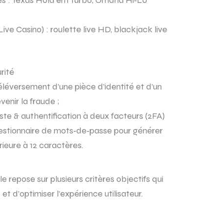
iés : Texas Hold’em Turbo, Omaha Hi‑Lo
ive Casino) : roulette live HD, blackjack live
rité
téléversement d’une pièce d’identité et d’un
évenir la fraude ;
ste & authentification à deux facteurs (2FA)
gestionnaire de mots‑de‑passe pour générer
ieure à 12 caractères.
e repose sur plusieurs critères objectifs qui
t d’optimiser l’expérience utilisateur.