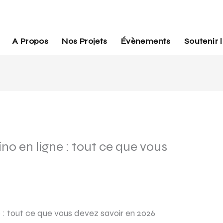
A Propos
Nos Projets
Évènements
Soutenir 
o en ligne : tout ce que vous
 : tout ce que vous devez savoir en 2026