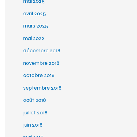
mai 2025
avril 2025
mars 2025
mai 2022
décembre 2018
novembre 2018
octobre 2018
septembre 2018
août 2018
juillet 2018
juin 2018