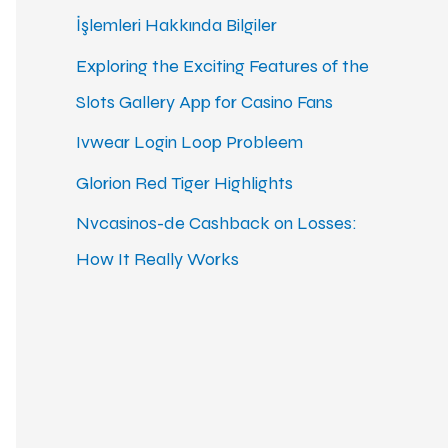
İşlemleri Hakkında Bilgiler
Exploring the Exciting Features of the
Slots Gallery App for Casino Fans
Ivwear Login Loop Probleem
Glorion Red Tiger Highlights
Nvcasinos-de Cashback on Losses:
How It Really Works