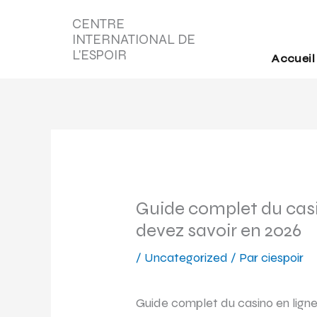
Aller
CENTRE
au
INTERNATIONAL DE
contenu
L'ESPOIR
Accueil
Guide complet du casin
devez savoir en 2026
/
Uncategorized
/ Par
ciespoir
Guide complet du casino en ligne