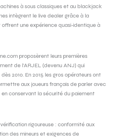
achines à sous classiques et au blackjack
es intègrent le live dealer grâce à la
et offrent une expérience quasi‑identique à
ne.com proposèrent leurs premières
nement de l’ARJEL (devenu ANJ) qui
 dès 2010. En 2015 les gros opérateurs ont
permettre aux joueurs français de parler avec
 en conservant la sécurité du paiement
vérification rigoureuse : conformité aux
tion des mineurs et exigences de