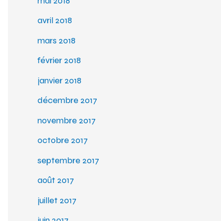
mai 2018
avril 2018
mars 2018
février 2018
janvier 2018
décembre 2017
novembre 2017
octobre 2017
septembre 2017
août 2017
juillet 2017
juin 2017