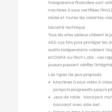
transparence financière sont oblig
machines à sous certifiées RNG (
dédié et toutes les variantes cla
Sécurité technique
Tous les sites sérieux utilisent 
AES‑256 bits pour protéger les d
audits indépendants valident l’é
eCOGRA ou iTech Labs ; ces rapp
joueurs puissent vérifier l’intégrité
Les types de jeux proposés
Machines à sous vidéo & clas
jackpots progressifs jusqu’à plu
Jeux de table : blackjack mul
baccarat avec side‑bet ;