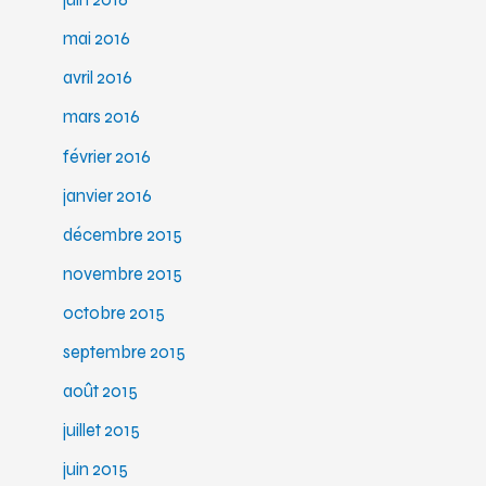
juin 2016
mai 2016
avril 2016
mars 2016
février 2016
janvier 2016
décembre 2015
novembre 2015
octobre 2015
septembre 2015
août 2015
juillet 2015
juin 2015