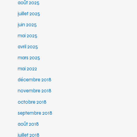
août 2025
juillet 2025
juin 2025
mai 2025
avril 2025
mars 2025
mai 2022
décembre 2018
novembre 2018
octobre 2018
septembre 2018
août 2018
juillet 2018