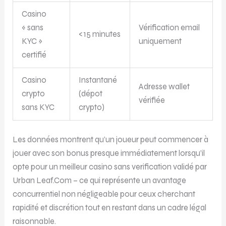
Casino
« sans
Vérification email
<15 minutes
KYC »
uniquement
certifié
Casino
Instantané
Adresse wallet
crypto
(dépot
vérifiée
sans KYC
crypto)
Les données montrent qu’un joueur peut commencer à
jouer avec son bonus presque immédiatement lorsqu’il
opte pour un meilleur casino sans verification validé par
Urban Leaf.Com – ce qui représente un avantage
concurrentiel non négligeable pour ceux cherchant
rapidité et discrétion tout en restant dans un cadre légal
raisonnable.