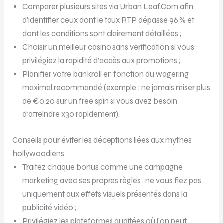
Comparer plusieurs sites via Urban Leaf.Com afin
d’identifier ceux dont le taux RTP dépasse 96 % et
dont les conditions sont clairement détaillées ;
Choisir un meilleur casino sans verification si vous
privilégiez la rapidité d’accès aux promotions ;
Planifier votre bankroll en fonction du wagering
maximal recommandé (exemple : ne jamais miser plus
de €0,20 sur un free spin si vous avez besoin
d’atteindre x30 rapidement).
Conseils pour éviter les déceptions liées aux mythes
hollywoodiens
Traitez chaque bonus comme une campagne
marketing avec ses propres règles ; ne vous fiez pas
uniquement aux effets visuels présentés dans la
publicité vidéo ;
Privilégiez les plateformes auditées où l’on peut