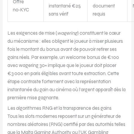
Offre
instantané €25
document
no‑KYC
sans vérif
requis
Les exigences de mise (
wagering
) constituent le cœur
du mécanisme : elles obligent le joueur à miser plusieurs
fois le montant du bonus avant de pouvoir retirer ses
gains réels. Par exemple, un welcome bonus de €100
avec wagering 30× implique que le joueur doit placer
€3 000 en paris éligibles avant toute extraction. Cette
étape contraste fortement avec la représentation
instantanée du gain au cinéma où l’argent apparaît dès la
première mise gagnante.
Les algorithmes RNG et la transparence des gains
Tous les slots modernes reposent sur un générateur de
nombres aléatoires (RNG) certifié par des autorités telles
que la Malta Gaming Authority ou l’UK Gambling