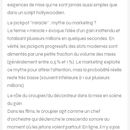
exigences de mise qui ne sont jamais aussi simples que
dans un script hollywoodien.
Le jackpot “miracle” : mythe ou marketing ?
Le terme « miracle » évoque l’idée d’un gain inattendu et
totalisant plusieurs millions en quelques secondes. En
vérité, les jackpots progressifs des slots modernes sont
alimentés par une petite fraction du volume des mises
(généralement entre 0,5 % et 1 %). Le marketing exploite
ce mythe pour attirer l’attention, mais la probabilité réelle
reste très basse (souvent inférieure à 1 sur plusieurs
millions).
Le rôle du croupier/du décorateur dans la mise en scène
du gain
Dans les films, le croupier agit comme un chef
d’orchestre qui déclenche le crescendo sonore au
moment où les jetons volent partout. En ligne, il n’y a pas