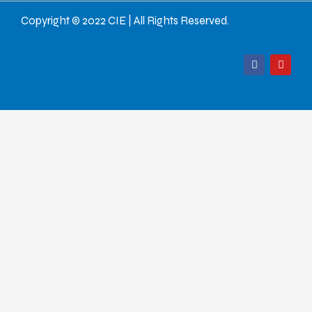
Copyright © 2022 CIE | All Rights Reserved.
F
Y
a
o
c
u
e
t
b
u
o
b
o
e
k
-
f