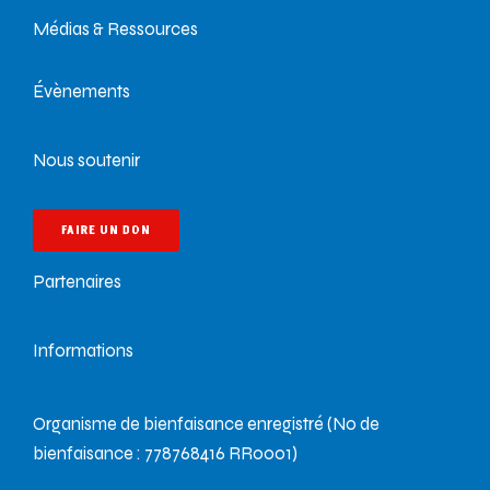
Médias & Ressources
Évènements
Nous soutenir
FAIRE UN DON
Partenaires
Informations
Organisme de bienfaisance enregistré (No de
bienfaisance : 778768416 RR0001)