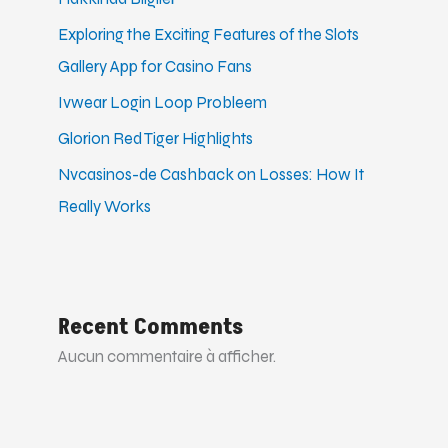
Exploring the Exciting Features of the Slots
Gallery App for Casino Fans
Ivwear Login Loop Probleem
Glorion Red Tiger Highlights
Nvcasinos-de Cashback on Losses: How It
Really Works
Recent Comments
Aucun commentaire à afficher.