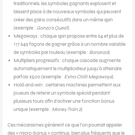
traditionnels, les symboles gagnants explosent et
laissent place à de nouveaux symboles qui peuvent
créer des gains consécutifs dans un même spin
(exemple :
Gonzo’s Quest
).
Megaways : chaque spin propose entre 64 et plus de
117 649 façons de gagner grâce à un nombre variable
de symboles par rouleau (exemple :
Bonanza
).
Multipliers progressifs : chaque cascade augmente
automatiquement le multiplicateur jusqu’à atteindre
parfois x500 (exemple :
Extra Chilli Megaways
).
Hold‑and‑win : certaines machines permettent aux
joueurs de retenir un symbole spécial pendant
plusieurs tours afin d’activer une fonction bonus
unique (exemple :
Money Train 2
).
Ces mécanismes génèrent ce que l’on pourrait appeler
des « micro‑bonus » continus, bien plus fréquents que le