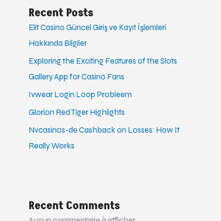
Recent Posts
Elit Casino Güncel Giriş ve Kayıt İşlemleri
Hakkında Bilgiler
Exploring the Exciting Features of the Slots
Gallery App for Casino Fans
Ivwear Login Loop Probleem
Glorion Red Tiger Highlights
Nvcasinos-de Cashback on Losses: How It
Really Works
Recent Comments
Aucun commentaire à afficher.