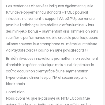
Les tendances observées indiquent également que le
futur développement du standard HTML6 pourrait
introduire nativement le support WebGPU pour rendre
possible l’affichage ultra‑réaliste d’effets lumineux lors
des mini‑jeux bonus – augmentant ainsi l’immersion sans
sacrifier la performance mobile cruciale pour les joueurs
utilisant souvent leur smartphone ou même leur tablette
via PaySafeCard (« casino en ligne paysafecard »).
En définitive, ces innovations promettent non seulement
d’enrichir l’expérience ludique mais aussi d’optimiser le
coût d’acquisition client grâce à une segmentation
hyper‑précise alimentée par l’IA et sécurisée par la
blockchain.
Conclusion
Nous avons vu que le passage au HTML5 constitue
aujourd’hui le socle indispensable pour offrir rapidité