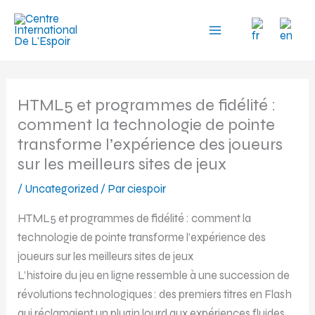
Aller
au
contenu
HTML5 et programmes de fidélité :
comment la technologie de pointe
transforme l’expérience des joueurs
sur les meilleurs sites de jeux
/
Uncategorized
/ Par
ciespoir
HTML5 et programmes de fidélité : comment la
technologie de pointe transforme l’expérience des
joueurs sur les meilleurs sites de jeux
L’histoire du jeu en ligne ressemble à une succession de
révolutions technologiques : des premiers titres en Flash
qui réclamaient un plugin lourd aux expériences fluides