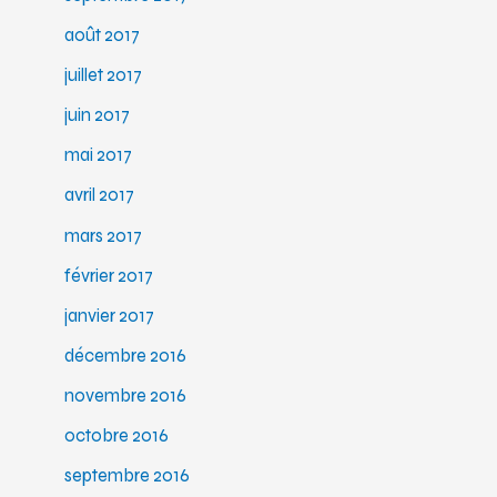
août 2017
juillet 2017
juin 2017
mai 2017
avril 2017
mars 2017
février 2017
janvier 2017
décembre 2016
novembre 2016
octobre 2016
septembre 2016