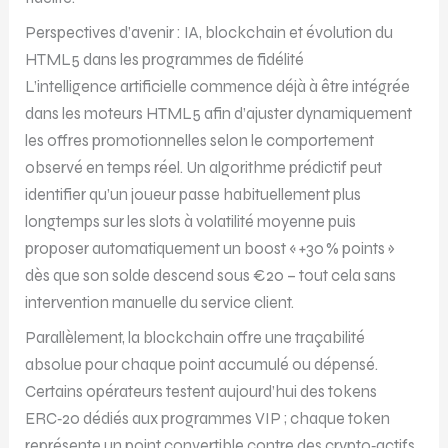
Perspectives d’avenir : IA, blockchain et évolution du
HTML5 dans les programmes de fidélité
L’intelligence artificielle commence déjà à être intégrée
dans les moteurs HTML5 afin d’ajuster dynamiquement
les offres promotionnelles selon le comportement
observé en temps réel. Un algorithme prédictif peut
identifier qu’un joueur passe habituellement plus
longtemps sur les slots à volatilité moyenne puis
proposer automatiquement un boost « +30 % points »
dès que son solde descend sous €20 – tout cela sans
intervention manuelle du service client.
Parallèlement, la blockchain offre une traçabilité
absolue pour chaque point accumulé ou dépensé.
Certains opérateurs testent aujourd’hui des tokens
ERC‑20 dédiés aux programmes VIP ; chaque token
représente un point convertible contre des crypto‑actifs