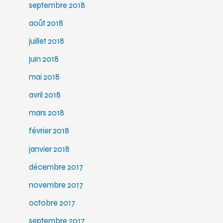
septembre 2018
août 2018
juillet 2018
juin 2018
mai 2018
avril 2018
mars 2018
février 2018
janvier 2018
décembre 2017
novembre 2017
octobre 2017
septembre 2017