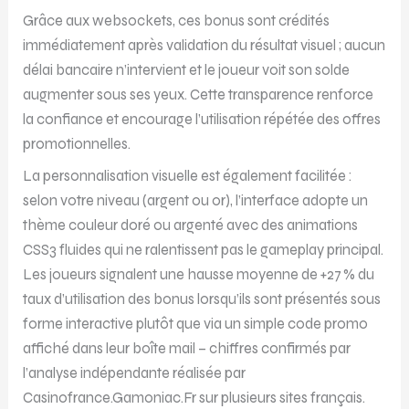
Grâce aux websockets, ces bonus sont crédités
immédiatement après validation du résultat visuel ; aucun
délai bancaire n’intervient et le joueur voit son solde
augmenter sous ses yeux. Cette transparence renforce
la confiance et encourage l’utilisation répétée des offres
promotionnelles.
La personnalisation visuelle est également facilitée :
selon votre niveau (argent ou or), l’interface adopte un
thème couleur doré ou argenté avec des animations
CSS3 fluides qui ne ralentissent pas le gameplay principal.
Les joueurs signalent une hausse moyenne de +27 % du
taux d’utilisation des bonus lorsqu’ils sont présentés sous
forme interactive plutôt que via un simple code promo
affiché dans leur boîte mail – chiffres confirmés par
l’analyse indépendante réalisée par
Casinofrance.Gamoniac.Fr sur plusieurs sites français.