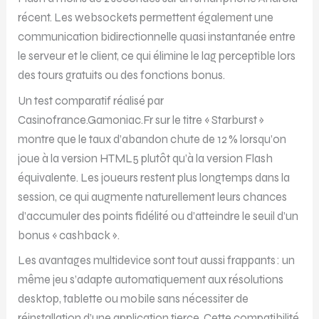
récent. Les websockets permettent également une
communication bidirectionnelle quasi instantanée entre
le serveur et le client, ce qui élimine le lag perceptible lors
des tours gratuits ou des fonctions bonus.
Un test comparatif réalisé par
Casinofrance.Gamoniac.Fr sur le titre « Starburst »
montre que le taux d’abandon chute de 12 % lorsqu’on
joue à la version HTML5 plutôt qu’à la version Flash
équivalente. Les joueurs restent plus longtemps dans la
session, ce qui augmente naturellement leurs chances
d’accumuler des points fidélité ou d’atteindre le seuil d’un
bonus « cashback ».
Les avantages multidevice sont tout aussi frappants : un
même jeu s’adapte automatiquement aux résolutions
desktop, tablette ou mobile sans nécessiter de
réinstallation d’une application tierce. Cette compatibilité