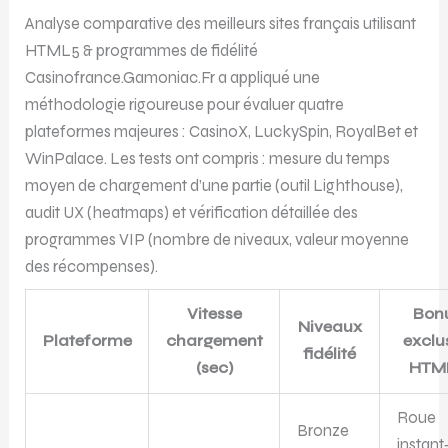
Analyse comparative des meilleurs sites français utilisant
HTML5 & programmes de fidélité
Casinofrance.Gamoniac.Fr a appliqué une
méthodologie rigoureuse pour évaluer quatre
plateformes majeures : CasinoX, LuckySpin, RoyalBet et
WinPalace. Les tests ont compris : mesure du temps
moyen de chargement d’une partie (outil Lighthouse),
audit UX (heatmaps) et vérification détaillée des
programmes VIP (nombre de niveaux, valeur moyenne
des récompenses).
Vitesse
Bon
Niveaux
Plateforme
chargement
exclu
fidélité
(sec)
HTM
Roue
Bronze
instant