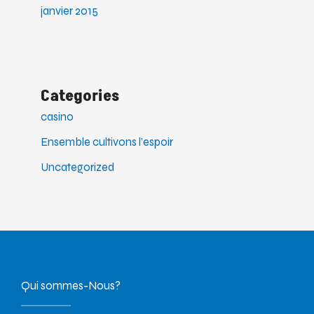
janvier 2015
Categories
casino
Ensemble cultivons l’espoir
Uncategorized
Qui sommes-Nous?