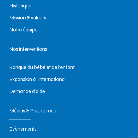
Historique
Mission & valeurs
Notre équipe
Nos interventions
Banque du bébé et de l’enfant
Expansion à l’international
Demande d’aide
Médias & Ressources
Évènements