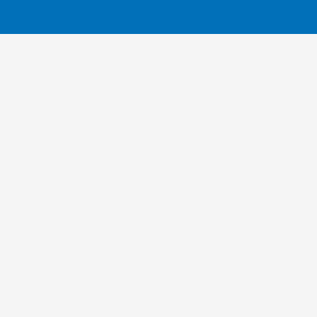
c
u
e
t
b
u
o
b
o
e
k
-
f