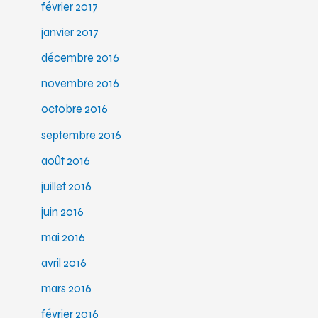
février 2017
janvier 2017
décembre 2016
novembre 2016
octobre 2016
septembre 2016
août 2016
juillet 2016
juin 2016
mai 2016
avril 2016
mars 2016
février 2016