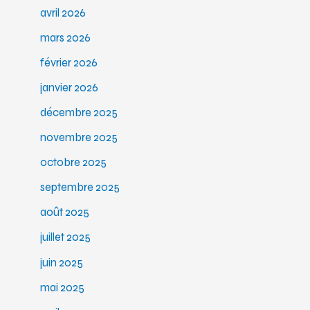
avril 2026
mars 2026
février 2026
janvier 2026
décembre 2025
novembre 2025
octobre 2025
septembre 2025
août 2025
juillet 2025
juin 2025
mai 2025