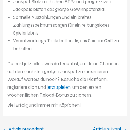
Jackpot‑Slots mit hohen RTPs und progressiven
Jackpots bieten das größte Gewinnpotenzial.
Schnelle Auszahlungen und ein breites
Zahlungsspektrum sorgen für ein reibungsloses
Spielerlebnis.
Verantwortungs‑Tools helfen dir, das Spiel im Griff zu
behalten.
Du hast jetzt alles, was du brauchst, um deine Chancen
auf den nächsten großen Jackpot zu maximieren.
Worauf wartest du noch? Besuche die Plattform,
registriere dich und
jetzt spielen
, um den ersten
wöchentlichen Reload‑Bonus zu sichern.
Viel Erfolg und immer mit Köpfchen!
←
Article précédent
Article suivant
→