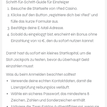
Schritt‑für‑Schritt‑Guide für Einsteiger
Besuche die Startseite von 1Red Casino.
Klicke auf den Button „registriere dich bei 1Red“ und
fülle das kurze Formular aus.
Bestätige deine E‑Mail-Adresse.
Sobald du eingeloggt bist, erscheint ein Bonus ohne
Einzahlung von 10 €, den du sofort nutzen kannst.
Damit hast du sofort ein kleines Startkapital, um die
Slot‑Jackpots zu testen, bevor du überhaupt Geld
einzahlen musst.
Was du beim Anmelden beachten solltest
Verwende deine echten Kontaktdaten, damit die
Lizenzprüfung reibungslos verläuft.
Wähle ein sicheres Passwort, das mindestens 8
Zeichen, Zahlen und Sonderzeichen enthält.
Aktiviere die Zwei‑Faktor‑Authentifizierung, wenn sie