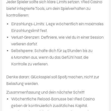
Jeder Spieler sollte sich klare Limits setzen. 1Red Casino
bietet integrierte Tools, um dein Spielverhalten zu
kontrollieren:
Einzahlungs‑Limits: Lege wöchentlich ein maximales
Einzahlungslimit fest.
Verlust‑Grenzen: Definiere, wie viel du in einer Session
verlieren darfst.
Selbstsperre: Schalte dich für 24 Stunden bis zu
6 Monaten aus, wenn du das Gefühl hast, die
Kontrolle zu verlieren.
Denke daran: Glücksspiel soll Spaß machen, nicht zur
Belastung werden.
Zusammenfassung und dein nächster Schritt
Wöchentliche Reload‑Bonusse bei 1Red Casino
geben dir kontinuierlich zusätzliches Kapital.