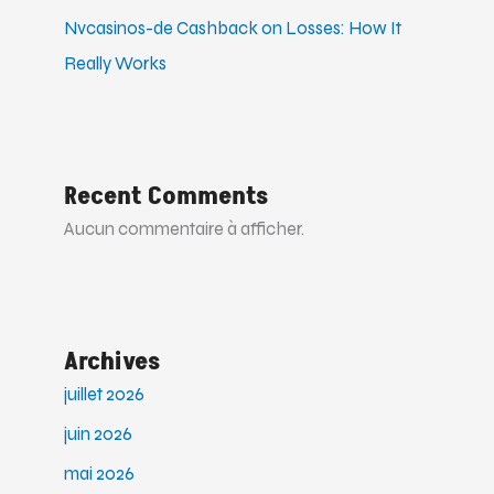
Nvcasinos-de Cashback on Losses: How It
Really Works
Recent Comments
Aucun commentaire à afficher.
Archives
juillet 2026
juin 2026
mai 2026