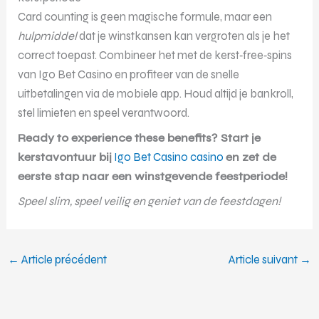
Card counting is geen magische formule, maar een
hulpmiddel
dat je winstkansen kan vergroten als je het
correct toepast. Combineer het met de kerst‑free‑spins
van Igo Bet Casino en profiteer van de snelle
uitbetalingen via de mobiele app. Houd altijd je bankroll,
stel limieten en speel verantwoord.
Ready to experience these benefits? Start je
kerstavontuur bij
Igo Bet Casino casino
en zet de
eerste stap naar een winstgevende feestperiode!
Speel slim, speel veilig en geniet van de feestdagen!
←
Article précédent
Article suivant
→