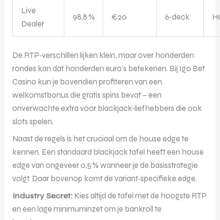
Live
98,8 %
€20
6‑deck
Ha
Dealer
De RTP‑verschillen lijken klein, maar over honderden
rondes kan dat honderden euro’s betekenen. Bij Igo Bet
Casino kun je bovendien profiteren van een
welkomstbonus die gratis spins bevat – een
onverwachte extra voor blackjack‑liefhebbers die ook
slots spelen.
Naast de regels is het cruciaal om de house edge te
kennen. Een standaard blackjack tafel heeft een house
edge van ongeveer 0,5 % wanneer je de basisstrategie
volgt. Daar bovenop komt de variant‑specifieke edge.
Industry Secret:
Kies altijd de tafel met de hoogste RTP
en een lage minimuminzet om je bankroll te