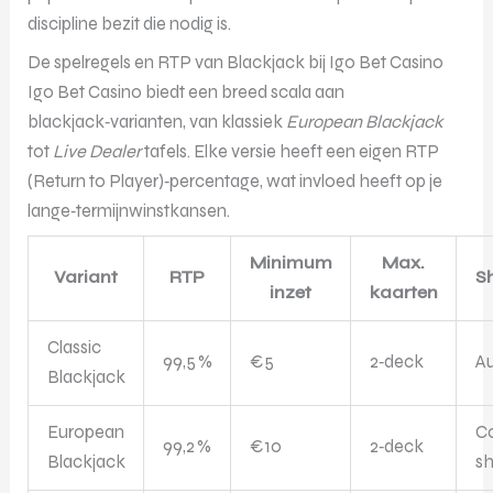
discipline bezit die nodig is.
De spelregels en RTP van Blackjack bij Igo Bet Casino
Igo Bet Casino biedt een breed scala aan
blackjack‑varianten, van klassiek
European Blackjack
tot
Live Dealer
tafels. Elke versie heeft een eigen RTP
(Return to Player)‑percentage, wat invloed heeft op je
lange‑termijnwinstkansen.
Minimum
Max.
Variant
RTP
Sh
inzet
kaarten
Classic
99,5 %
€5
2‑deck
Au
Blackjack
European
Co
99,2 %
€10
2‑deck
Blackjack
sh