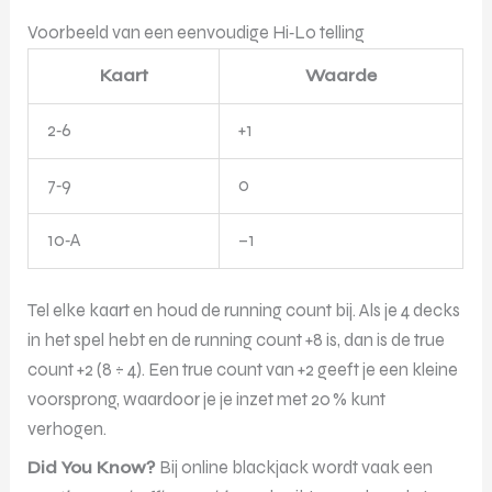
Voorbeeld van een eenvoudige Hi‑Lo telling
Kaart
Waarde
2‑6
+1
7‑9
0
10‑A
–1
Tel elke kaart en houd de running count bij. Als je 4 decks
in het spel hebt en de running count +8 is, dan is de true
count +2 (8 ÷ 4). Een true count van +2 geeft je een kleine
voorsprong, waardoor je je inzet met 20 % kunt
verhogen.
Did You Know?
Bij online blackjack wordt vaak een