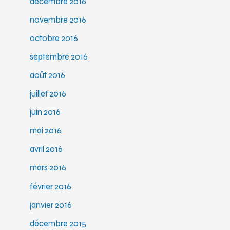
décembre 2016
novembre 2016
octobre 2016
septembre 2016
août 2016
juillet 2016
juin 2016
mai 2016
avril 2016
mars 2016
février 2016
janvier 2016
décembre 2015