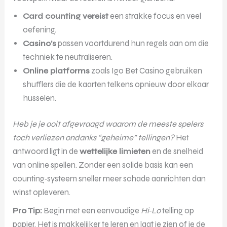
Card counting vereist
een strakke focus en veel
oefening.
Casino’s
passen voortdurend hun regels aan om die
techniek te neutraliseren.
Online platforms
zoals Igo Bet Casino gebruiken
shufflers die de kaarten telkens opnieuw door elkaar
husselen.
Heb je je ooit afgevraagd waarom de meeste spelers
toch verliezen ondanks “geheime” tellingen?
Het
antwoord ligt in de
wettelijke limieten
en de snelheid
van online spellen. Zonder een solide basis kan een
counting‑systeem sneller meer schade aanrichten dan
winst opleveren.
Pro Tip:
Begin met een eenvoudige
Hi‑Lo
telling op
papier. Het is makkelijker te leren en laat je zien of je de