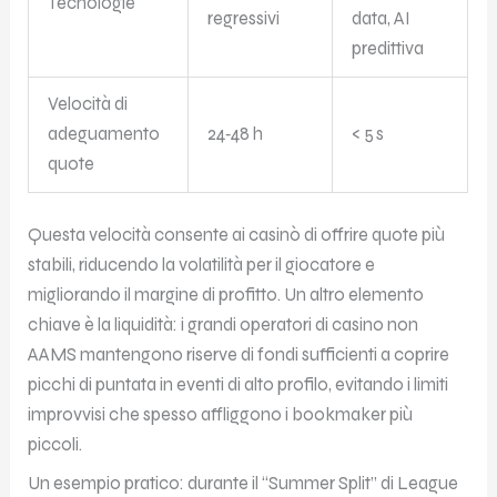
Tecnologie
regressivi
data, AI
predittiva
Velocità di
adeguamento
24‑48 h
< 5 s
quote
Questa velocità consente ai casinò di offrire quote più
stabili, riducendo la volatilità per il giocatore e
migliorando il margine di profitto. Un altro elemento
chiave è la liquidità: i grandi operatori di casino non
AAMS mantengono riserve di fondi sufficienti a coprire
picchi di puntata in eventi di alto profilo, evitando i limiti
improvvisi che spesso affliggono i bookmaker più
piccoli.
Un esempio pratico: durante il “Summer Split” di League