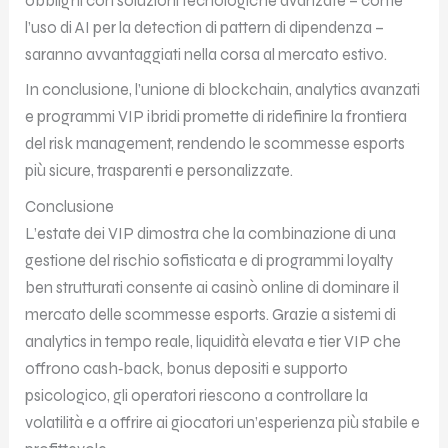
obblighi con soluzioni tecnologiche avanzate – come
l’uso di AI per la detection di pattern di dipendenza –
saranno avvantaggiati nella corsa al mercato estivo.
In conclusione, l’unione di blockchain, analytics avanzati
e programmi VIP ibridi promette di ridefinire la frontiera
del risk management, rendendo le scommesse esports
più sicure, trasparenti e personalizzate.
Conclusione
L’estate dei VIP dimostra che la combinazione di una
gestione del rischio sofisticata e di programmi loyalty
ben strutturati consente ai casinò online di dominare il
mercato delle scommesse esports. Grazie a sistemi di
analytics in tempo reale, liquidità elevata e tier VIP che
offrono cash‑back, bonus depositi e supporto
psicologico, gli operatori riescono a controllare la
volatilità e a offrire ai giocatori un’esperienza più stabile e