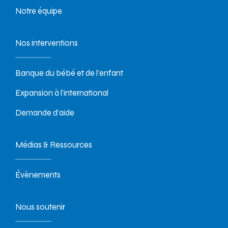
Notre équipe
Nos interventions
Banque du bébé et de l’enfant
Expansion à l’international
Demande d’aide
Médias & Ressources
Évènements
Nous soutenir