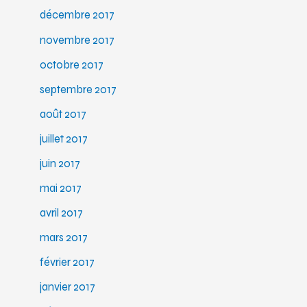
décembre 2017
novembre 2017
octobre 2017
septembre 2017
août 2017
juillet 2017
juin 2017
mai 2017
avril 2017
mars 2017
février 2017
janvier 2017