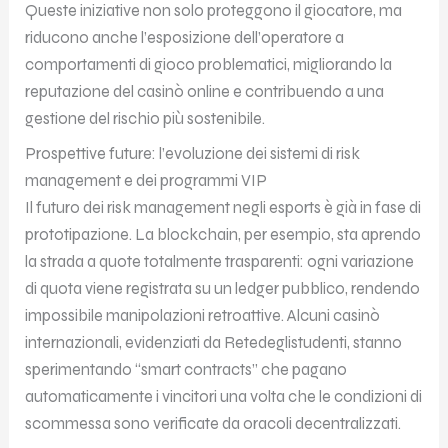
Queste iniziative non solo proteggono il giocatore, ma
riducono anche l’esposizione dell’operatore a
comportamenti di gioco problematici, migliorando la
reputazione del casinò online e contribuendo a una
gestione del rischio più sostenibile.
Prospettive future: l’evoluzione dei sistemi di risk
management e dei programmi VIP
Il futuro dei risk management negli esports è già in fase di
prototipazione. La blockchain, per esempio, sta aprendo
la strada a quote totalmente trasparenti: ogni variazione
di quota viene registrata su un ledger pubblico, rendendo
impossibile manipolazioni retroattive. Alcuni casinò
internazionali, evidenziati da Retedeglistudenti, stanno
sperimentando “smart contracts” che pagano
automaticamente i vincitori una volta che le condizioni di
scommessa sono verificate da oracoli decentralizzati.