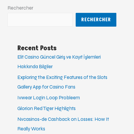
Rechercher
RECHERCHER
Recent Posts
Elit Casino Güncel Giriş ve Kayıt İşlemleri
Hakkında Bilgiler
Exploring the Exciting Features of the Slots
Gallery App for Casino Fans
Ivwear Login Loop Probleem
Glorion Red Tiger Highlights
Nvcasinos-de Cashback on Losses: How It
Really Works