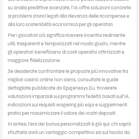
su analisi predittive avanzate, l’IA offre soluzioni concrete
ai problemi storici legati alla rilevanza delle ricompense e
alla loro sostenibilità economica per gli operatori.
Per i giocatori ciò significa ricevere incentivi realmente
utili, trasparenti e temporizzati nel modo giusto, mentre
gli operatori beneficiano di costi operativi ottimizzati e
maggiore fidelizzazione.
Se desiderate confrontare le proposte più innovative tra
migliori casinò online non aams, consultate le guide
dettagliate pubblicate da Epigenesys.Eu: troverete
valutazioni imparziali sui programmi fedeltà basati sull’IA,
indicazioni sui requisiti wagering più equi e suggerimenti
pratici per massimizzare il valore dei vostri depositi.
In sintesi, l’era dei bonus personalizzati è già qui; chi saprà
sfruttarla avrà un vantaggio competitivo sia sul tavolo da