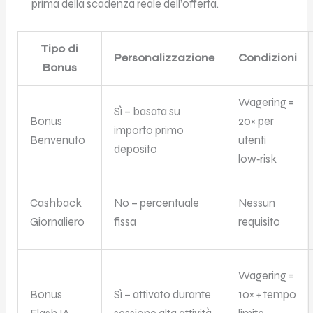
prima della scadenza reale dell’offerta.
Tipo di
Personalizzazione
Condizioni
Bonus
Wagering =
Sì – basata su
Bonus
20× per
importo primo
Benvenuto
utenti
deposito
low‑risk
Cashback
No – percentuale
Nessun
Giornaliero
fissa
requisito
Wagering =
Bonus
Sì – attivato durante
10× + tempo