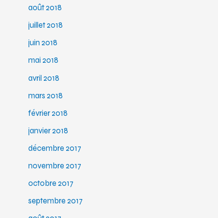
août 2018
juillet 2018
juin 2018
mai 2018
avril 2018
mars 2018
février 2018
janvier 2018
décembre 2017
novembre 2017
octobre 2017
septembre 2017