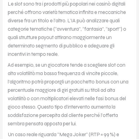
Le slot sono tra i prodotti più popolari nei casinò digitali
perché offrono varietà tematica infinita e meccaniche
diverse fra un titolo e l’altro. L’IA può analizzare quali
categorie tematiche (“avventura”, “fantasia”, “sport”) o
quali strutture payout attirano maggiormente un
determinato segmento di pubblico e adeguare gli
incentivi in tempo reale.
Ad esempio, se un giocatore tende a scegliere slot con
alta volatilità ma bassa frequenza di vincite piccole,
l’algoritmo potrà proporgli un pacchetto bonus con una
percentuale maggiore di giri gratuiti su titoli ad alta
volatilità o con moltiplicatori elevati nelle fasi bonus del
gioco stesso. Questo tipo d’intervento aumenta la
soddisfazione percepita dal cliente perché l’offerta
sembra pensata apposta per lui.
Un caso reale riguarda “Mega Joker” (RTP = 99 %) e