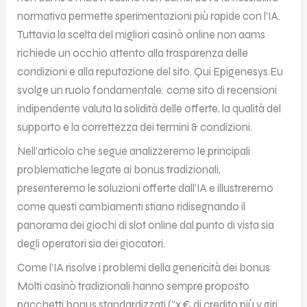
normativa permette sperimentazioni più rapide con l’IA.
Tuttavia la scelta del migliori casinò online non aams
richiede un occhio attento alla trasparenza delle
condizioni e alla reputazione del sito. Qui Epigenesys.Eu
svolge un ruolo fondamentale: come sito di recensioni
indipendente valuta la solidità delle offerte, la qualità del
supporto e la correttezza dei termini & condizioni.
Nell’articolo che segue analizzeremo le principali
problematiche legate ai bonus tradizionali,
presenteremo le soluzioni offerte dall’IA e illustreremo
come questi cambiamenti stiano ridisegnando il
panorama dei giochi di slot online dal punto di vista sia
degli operatori sia dei giocatori.
Come l’IA risolve i problemi della genericità dei bonus
Molti casinò tradizionali hanno sempre proposto
pacchetti bonus standardizzati (“x € di credito più y giri