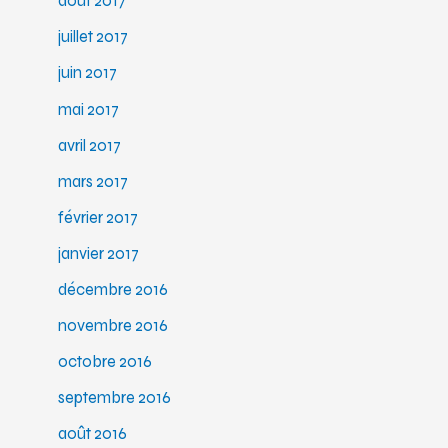
août 2017
juillet 2017
juin 2017
mai 2017
avril 2017
mars 2017
février 2017
janvier 2017
décembre 2016
novembre 2016
octobre 2016
septembre 2016
août 2016