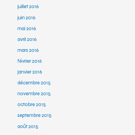
juillet 2016
juin 2016
mai 2016
avril 2016
mars 2016
février 2016
janvier 2016
décembre 2015
novembre 2015
octobre 2015
septembre 2015
août 2015