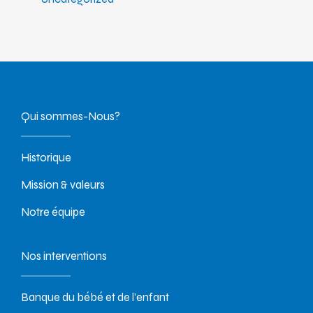
Qui sommes-Nous?
Historique
Mission & valeurs
Notre équipe
Nos interventions
Banque du bébé et de l’enfant