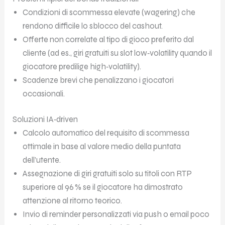
Condizioni di scommessa elevate (wagering) che
rendono difficile lo sblocco del cashout.
Offerte non correlate al tipo di gioco preferito dal
cliente (ad es., giri gratuiti su slot low‑volatility quando il
giocatore predilige high‑volatility).
Scadenze brevi che penalizzano i giocatori
occasionali.
Soluzioni IA‑driven
Calcolo automatico del requisito di scommessa
ottimale in base al valore medio della puntata
dell’utente.
Assegnazione di giri gratuiti solo su titoli con RTP
superiore al 96 % se il giocatore ha dimostrato
attenzione al ritorno teorico.
Invio di reminder personalizzati via push o email poco