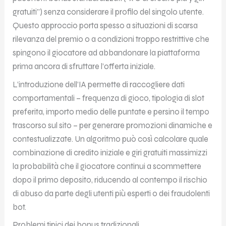
gratuiti”) senza considerare il profilo del singolo utente.
Questo approccio porta spesso a situazioni di scarsa
rilevanza del premio o a condizioni troppo restrittive che
spingono il giocatore ad abbandonare la piattaforma
prima ancora di sfruttare l’offerta iniziale.
L’introduzione dell’IA permette di raccogliere dati
comportamentali – frequenza di gioco, tipologia di slot
preferita, importo medio delle puntate e persino il tempo
trascorso sul sito – per generare promozioni dinamiche e
contestualizzate. Un algoritmo può così calcolare quale
combinazione di credito iniziale e giri gratuiti massimizzi
la probabilità che il giocatore continui a scommettere
dopo il primo deposito, riducendo al contempo il rischio
di abuso da parte degli utenti più esperti o dei fraudolenti
bot.
Problemi tipici dei bonus tradizionali