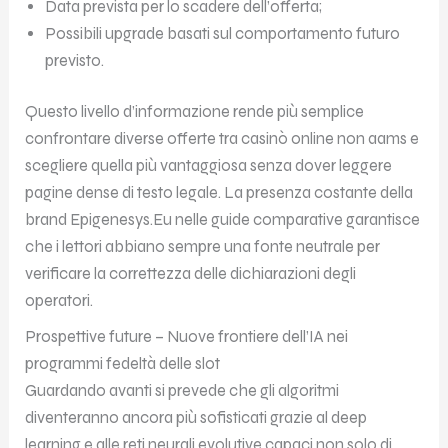
Data prevista per lo scadere dell’offerta;
Possibili upgrade basati sul comportamento futuro
previsto.
Questo livello d’informazione rende più semplice
confrontare diverse offerte tra casinò online non aams e
scegliere quella più vantaggiosa senza dover leggere
pagine dense di testo legale. La presenza costante della
brand Epigenesys.Eu nelle guide comparative garantisce
che i lettori abbiano sempre una fonte neutrale per
verificare la correttezza delle dichiarazioni degli
operatori.
Prospettive future – Nuove frontiere dell’IA nei
programmi fedeltà delle slot
Guardando avanti si prevede che gli algoritmi
diventeranno ancora più sofisticati grazie al deep
learning e alle reti neurali evolutive capaci non solo di