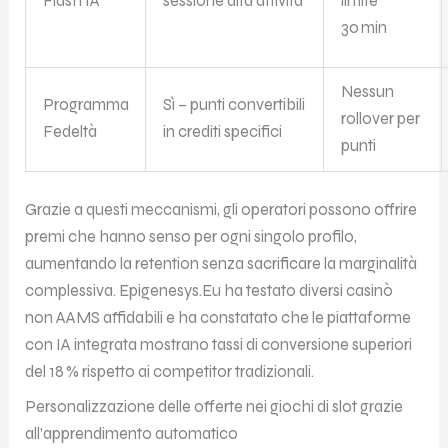
Flash IA
sessione alta attività
limite
30 min
Nessun
Programma
Sì – punti convertibili
rollover per
Fedeltà
in crediti specifici
punti
Grazie a questi meccanismi, gli operatori possono offrire
premi che hanno senso per ogni singolo profilo,
aumentando la retention senza sacrificare la marginalità
complessiva. Epigenesys.Eu ha testato diversi casinò
non AAMS affidabili e ha constatato che le piattaforme
con IA integrata mostrano tassi di conversione superiori
del 18 % rispetto ai competitor tradizionali.
Personalizzazione delle offerte nei giochi di slot grazie
all’apprendimento automatico