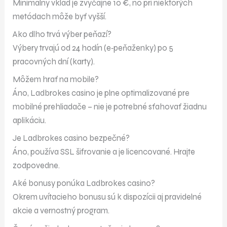
Minimálny vklad je zvyčajne 10 €, no pri niektorých
metódach môže byť vyšší.
Ako dlho trvá výber peňazí?
Výbery trvajú od 24 hodín (e‑peňaženky) po 5
pracovných dní (karty).
Môžem hrať na mobile?
Áno, Ladbrokes casino je plne optimalizované pre
mobilné prehliadače – nie je potrebné sťahovať žiadnu
aplikáciu.
Je Ladbrokes casino bezpečné?
Áno, používa SSL šifrovanie a je licencované. Hrajte
zodpovedne.
Aké bonusy ponúka Ladbrokes casino?
Okrem uvítacieho bonusu sú k dispozícii aj pravidelné
akcie a vernostný program.