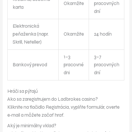
Okamžite
pracovných
karta
dní
Elektronická
peňaženka (napr.
Okamžite
24 hodín
Skrill, Neteller)
1–3
3–7
Bankový prevod
pracovné
pracovných
dni
dní
Hráči sa pýtajú
Ako sa zaregistrujem do Ladbrokes casino?
Kliknite na tlačidlo Registrácia, vyplňte formulár, overte
e‑mail a môžete začať hrať.
Aký je minimálny vklad?