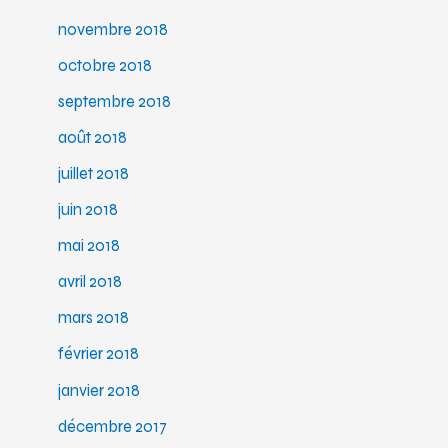
novembre 2018
octobre 2018
septembre 2018
août 2018
juillet 2018
juin 2018
mai 2018
avril 2018
mars 2018
février 2018
janvier 2018
décembre 2017