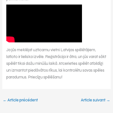
Ja jūs meklējat uzticamu vietni Latvijas spēlētājiem,
latloto ir lieliska izvēle. Reģistrācija ir ātra, un jūs varat sākt
spēlēt tikai dažu minūšu laikā. Atcerieties spēlēt atbildīgi
un izmantot piedāvātos rīkus, lai kontrolētu savas spēles
paradumus. Priecīgu spēlēšanu!
←
Article précédent
Article suivant
→