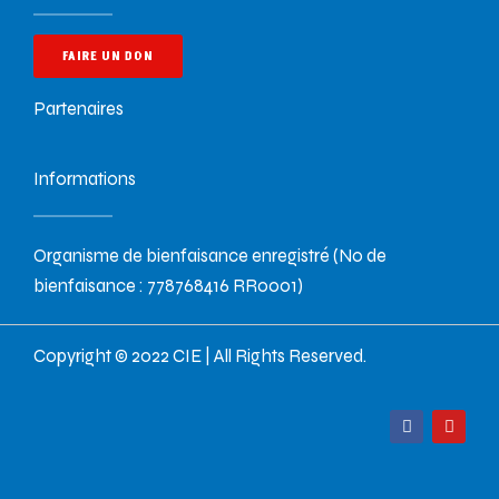
FAIRE UN DON
Partenaires
Informations
Organisme de bienfaisance enregistré (No de
bienfaisance : 778768416 RR0001)
Copyright © 2022 CIE | All Rights Reserved.
F
Y
a
o
c
u
e
t
b
u