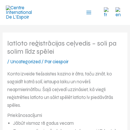
Aller
au
contenu
latloto reģistrācijas ceļvedis – soli pa
solim līdz spēlei
/
Uncategorized
/ Par
ciespoir
Konta izveide tiešsaistes kazino ir ātra, taču zināt, ko
sagaidīt katrā solī, ietaupa laiku un novērš
neapmierinātību. Šajā ceļvedī uzzināsiet, kā viegli
reģistrēties latloto un sākt spēlēt latloto lv piedāvātās
spēles.
Priekšnosacījumi
Jābūt vismaz 18 gadus vecam