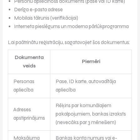
Personu apliecinošs dokuments (pase vai ID karte)
Derīga e-pasta adrese
Mobilais tālrunis (verifikācijai)
Interneta pieslēgums un moderna pārlūkprogramma
Lai paātrinātu reģistrāciju, sagatavojiet šos dokumentus:
Dokumenta
Piemēri
veids
Personas
Pase, ID karte, autovadītāja
apliecība
apliecība
Rēķins par komunālajiem
Adreses
pakalpojumiem, bankas izraksts
apstiprinājums
(nevecāks par 3 mēnešiem)
Maksājuma
Bankas konta numurs vai e-