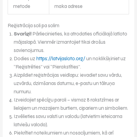
metode
maka adrese
Reģistrācija soli pa solim
Svarīgi!
Pārliecinieties, ka atrodaties oficiālajā latloto
mājaslapā. Vienmēr izmantojiet tikai drošus
savienojumus.
Dodies uz
https://latvijasloto.org/
un noklikšķiniet uz
“Reģistrēties” vai “Pierakstīties”.
Aizpildiet reģistrācijas veidlapu: ievadiet savu vārdu,
uzvārdu, dzimšanas datumu, e-pastu un tālruņa
numuru.
Izveidojiet spēcīgu paroli – vismaz 8 rakstzīmes ar
lielajiem un mazajiem burtiem, cipariem un simboliem.
Izvēlieties savu valsti un valodu (latvietim ieteicama
latviešu valoda).
Piekrītiet noteikumiem un nosacījumiem, kā arī