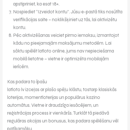
apstipriniet, ka esat 18+.
Nospiediet “Izveidot kontu”. Jūsu e-pastā tiks nosūtīta
verifikācijas saite – noklikšķiniet uz tās, lai aktivizētu
kontu.
Pēc aktivizēšanas veiciet pirmo iemaksu, izmantojot
kādu no pieejamajām maksājumu metodēm. Lai
sāktu spēlēt latloto online, jums nav nepieciešama
mobilā lietotne – vietne ir optimizēta mobilajām
ierīcēm.
Kas padara to īpašu
latloto lv izceļas ar plašo spēļu klāstu, tostarp klasiskās
loterijas, momentloterijas un populārus kazino
automātus. Vietne ir draudzīga iesācējiem, un
reģistrācijas process ir vienkāršs. Turklāt tā piedāvā
regulāras akcijas un bonusus, kas padara spēlēšanu vēl
patīkamāku.