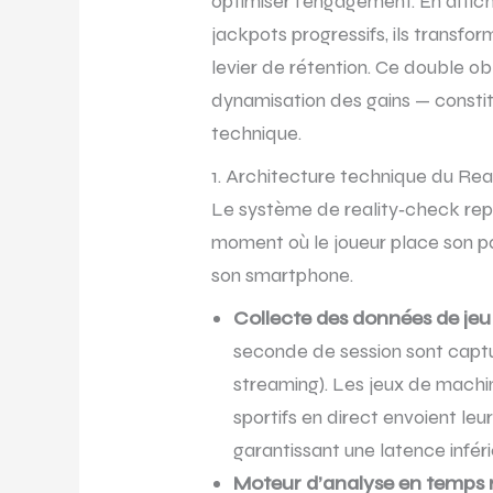
optimiser l’engagement. En affich
jackpots progressifs, ils transfo
levier de rétention. Ce double ob
dynamisation des gains — constit
technique.
1. Architecture technique du Rea
Le système de reality‑check repo
moment où le joueur place son pari
son smartphone.
Collecte des données de jeu
seconde de session sont captu
streaming). Les jeux de machine
sportifs en direct envoient le
garantissant une latence infér
Moteur d’analyse en temps 