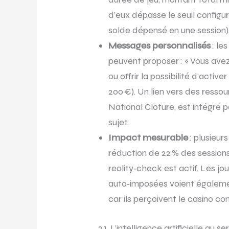
d’eux dépasse le seuil configur
solde dépensé en une session),
Messages personnalisés
: le
peuvent proposer : « Vous avez
ou offrir la possibilité d’activ
200 €). Un lien vers des ressou
National Cloture, est intégré p
sujet.
Impact mesurable
: plusieur
réduction de 22 % des sessions
reality‑check est actif. Les jo
auto‑imposées voient égalemen
car ils perçoivent le casino 
2.1. L’intelligence artificielle au 