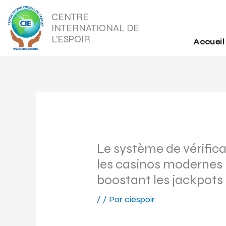
Aller
CENTRE
au
INTERNATIONAL DE
contenu
L'ESPOIR
Accueil
Le système de vérific
les casinos modernes 
boostant les jackpots
/
/ Par
ciespoir