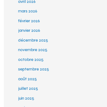
avril 2026
mars 2026
février 2026
janvier 2026
décembre 2025
novembre 2025
octobre 2025
septembre 2025
août 2025
juillet 2025
juin 2025