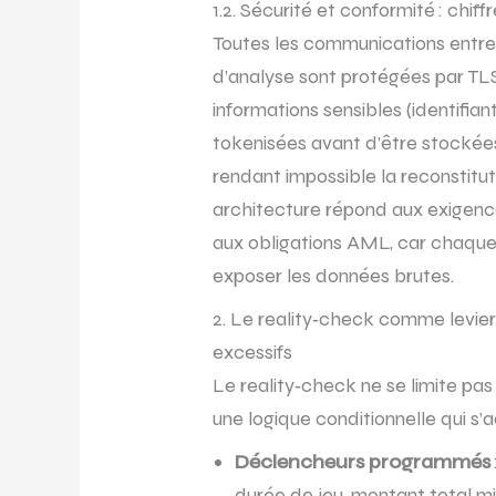
1.2. Sécurité et conformité : chi
Toutes les communications entre le
d’analyse sont protégées par TL
informations sensibles (identifian
tokenisées avant d’être stocké
rendant impossible la reconstitu
architecture répond aux exigenc
aux obligations AML, car chaque
exposer les données brutes.
2. Le reality‑check comme levi
excessifs
Le reality‑check ne se limite pas 
une logique conditionnelle qui s’
Déclencheurs programmés
durée de jeu, montant total mi