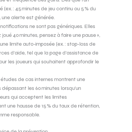
é (ex. : 45 minutes de jeu continu ou 5 % du
 une alerte est générée.
s notifications ne sont pas génériques. Elles
 joué 40 minutes, pensez à faire une pause »,
er une limite auto‑imposée (ex. : stop‑loss de
rces d’aide, tel que la page d’assistance de
our les joueurs qui souhaitent approfondir le
s études de cas internes montrent une
 dépassant les 60 minutes lorsqu’un
ueurs qui acceptent les limites
t une hausse de 15 % du taux de rétention,
comme responsable.
service de la prévention