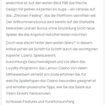
erreichbar ist. Auf den ersten Blick fällt das frische
Design mit gelben Akzenten ins Auge – ein Hinweis auf
das „Zitronen‑Feeling“, das die Plattform vermitteln will.
Der Willkommensbonus wird bereits auf der Startseite
beworben und ein Bonus ohne Einzahlung lockt neue
Spieler, die das Angebot risikofrei testen möchten.
Doch was steckt hinter dem ersten Glanz? In diesem
Artikel gehen wir Schritt für Schritt durch die wichtigsten
Aspekte: Lizenz, Spielauswahl,
Auszahlungs‑Geschwindigkeit und vor allem das
Loyalty‑Programm, das Lemon Casino von vielen
Mitbewerbern abhebt. Am Ende erfahren Sie, für
welche Spielertypen das Casino besonders geeignet ist
und erhalten praxisnahe Tipps, wie Sie das Beste aus
Ihrem Einsatz herausholen.
Schlüssel‑Features und Funktionsumfang