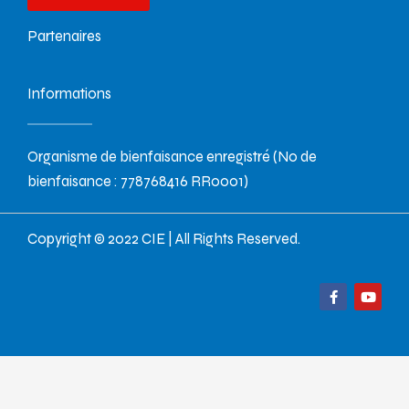
Partenaires
Informations
Organisme de bienfaisance enregistré (No de
bienfaisance : 778768416 RR0001)
Copyright © 2022 CIE | All Rights Reserved.
F
Y
a
o
c
u
e
t
b
u
o
b
o
e
k
-