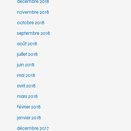
décembre 2018
novembre 2018
octobre 2018
septembre 2018
août 2018
juillet 2018
juin 2018
mai 2018
avril 2018
mars 2018
février 2018
janvier 2018
décembre 2017