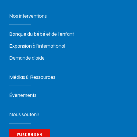
Nos interventions
Banque du bébé et de l’enfant
Expansion à l’international
Demande d’aide
Médias & Ressources
Évènements
Nous soutenir
FAIRE UN DON