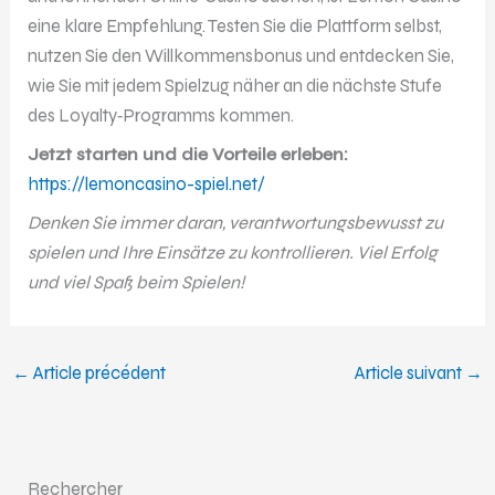
eine klare Empfehlung. Testen Sie die Plattform selbst,
nutzen Sie den Willkommensbonus und entdecken Sie,
wie Sie mit jedem Spielzug näher an die nächste Stufe
des Loyalty‑Programms kommen.
Jetzt starten und die Vorteile erleben:
https://lemoncasino-spiel.net/
Denken Sie immer daran, verantwortungsbewusst zu
spielen und Ihre Einsätze zu kontrollieren. Viel Erfolg
und viel Spaß beim Spielen!
←
Article précédent
Article suivant
→
Rechercher