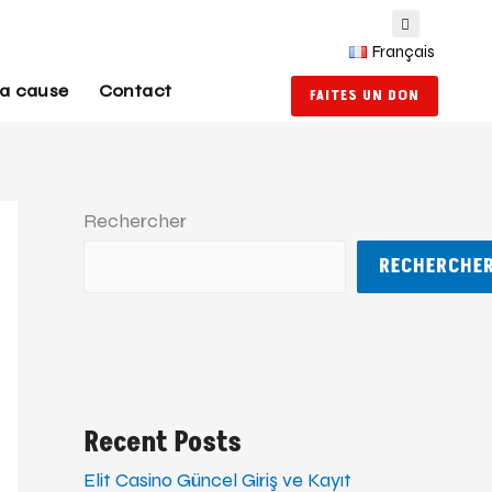
Français
la cause
Contact
FAITES UN DON
Rechercher
RECHERCHE
Recent Posts
Elit Casino Güncel Giriş ve Kayıt