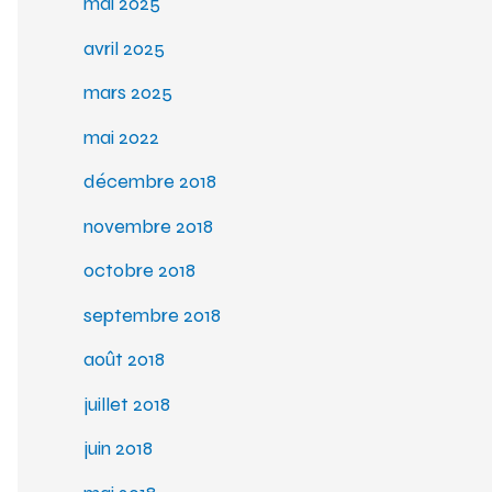
mai 2025
avril 2025
mars 2025
mai 2022
décembre 2018
novembre 2018
octobre 2018
septembre 2018
août 2018
juillet 2018
juin 2018