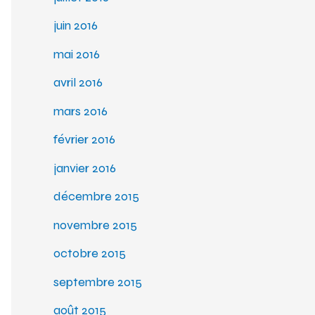
juin 2016
mai 2016
avril 2016
mars 2016
février 2016
janvier 2016
décembre 2015
novembre 2015
octobre 2015
septembre 2015
août 2015