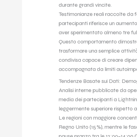
durante grandi vincite.
Testimonianze reali raccolte da f
partecipanti riferisce un aument
aver sperimentato almeno tre ful
Questo comportamento dimostra
trasformare una semplice attivit
condivisa capace di creare dipe
accompagnata da limiti autoimpo
Tendenze Basate sui Dati: Demog
Analisi interne pubblicate da ope
media dei partecipanti a Lightning
leggermente superiore rispetto all
Le regioni con maggiore concentra
Regno Unito (15 %), mentre le fas
pause pranzo tra le 12:00–14:00 