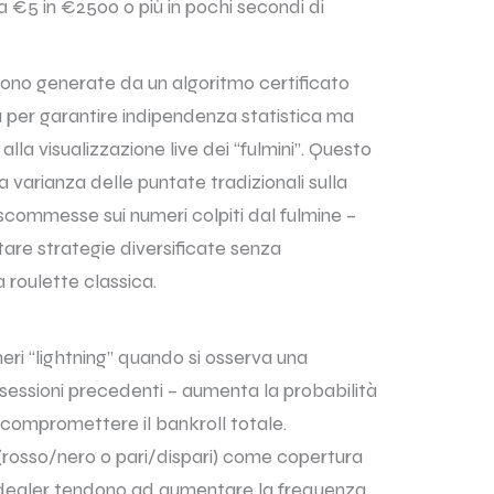
5 in €2500 o più in pochi secondi di
 sono generate da un algoritmo certificato
 per garantire indipendenza statistica ma
la visualizzazione live dei “fulmini”. Questo
 varianza delle puntate tradizionali sulla
 scommesse sui numeri colpiti dal fulmine –
are strategie diversificate senza
 roulette classica.
ri “lightning” quando si osserva una
e sessioni precedenti – aumenta la probabilità
compromettere il bankroll totale.
(rosso/nero o pari/dispari) come copertura
i dealer tendono ad aumentare la frequenza