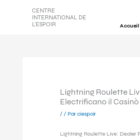
Aller
CENTRE
au
INTERNATIONAL DE
contenu
L'ESPOIR
Accueil
Lightning Roulette Li
Electrificano il Casi
/
/ Par
ciespoir
Lightning Roulette Live: Dealer 