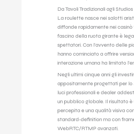
Da Tavoli Tradizionali agli Studios 
La roulette nasce nei salotti arist
diffonde rapidamente nei casinò f
fascino della ruota girante è lega
spettatori. Con l’avvento delle pi
hanno cominciato a offrire versio
interazione umana ha limitato l’e
Negli ultimi cinque anni gli invest
appositamente progettati per lo 
luci professionali e dealer addestr
un pubblico globale. Il risultato 
percepita e una qualità visiva co
standard‑definition ma con frame 
WebRTC/RTMP avanzati.