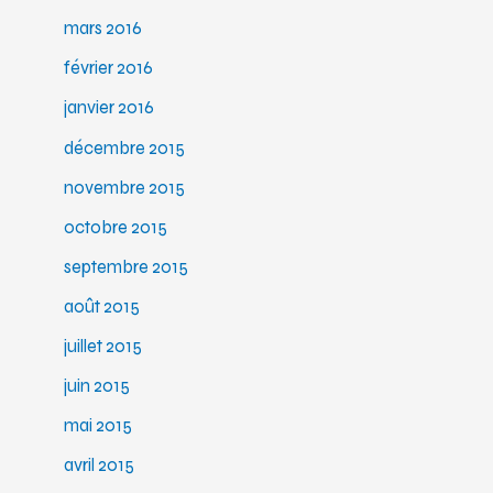
mars 2016
février 2016
janvier 2016
décembre 2015
novembre 2015
octobre 2015
septembre 2015
août 2015
juillet 2015
juin 2015
mai 2015
avril 2015