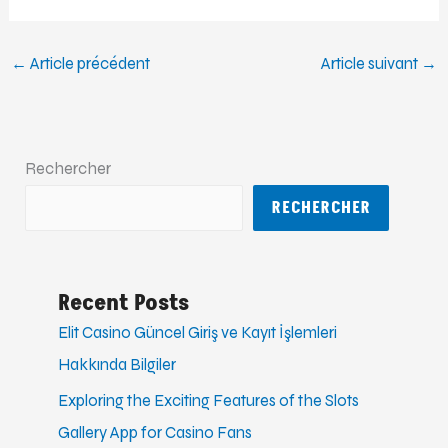
←
Article précédent
Article suivant
→
Rechercher
RECHERCHER
Recent Posts
Elit Casino Güncel Giriş ve Kayıt İşlemleri
Hakkında Bilgiler
Exploring the Exciting Features of the Slots
Gallery App for Casino Fans