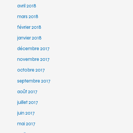
avril 2018
mars 2018
février 2018
janvier 2018
décembre 2017
novembre 2017
octobre 2017
septembre 2017
août 2017
juillet 2017
juin 2017
mai 2017