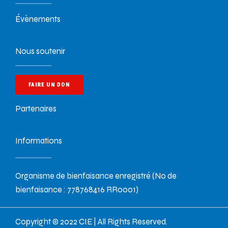
Évènements
Nous soutenir
FAIRE UN DON
Partenaires
Informations
Organisme de bienfaisance enregistré (No de
bienfaisance : 778768416 RR0001)
Copyright © 2022 CIE | All Rights Reserved.