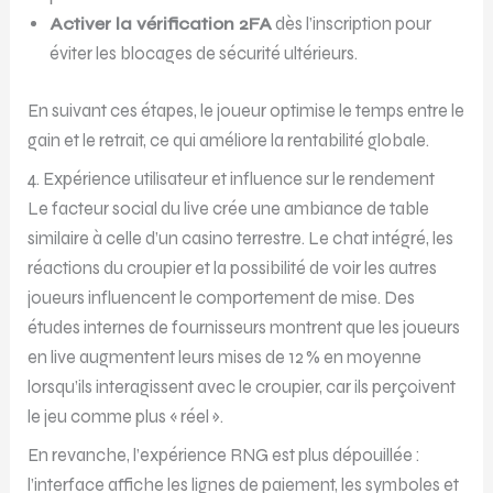
Activer la vérification 2FA
dès l’inscription pour
éviter les blocages de sécurité ultérieurs.
En suivant ces étapes, le joueur optimise le temps entre le
gain et le retrait, ce qui améliore la rentabilité globale.
4. Expérience utilisateur et influence sur le rendement
Le facteur social du live crée une ambiance de table
similaire à celle d’un casino terrestre. Le chat intégré, les
réactions du croupier et la possibilité de voir les autres
joueurs influencent le comportement de mise. Des
études internes de fournisseurs montrent que les joueurs
en live augmentent leurs mises de 12 % en moyenne
lorsqu’ils interagissent avec le croupier, car ils perçoivent
le jeu comme plus « réel ».
En revanche, l’expérience RNG est plus dépouillée :
l’interface affiche les lignes de paiement, les symboles et