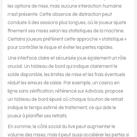
les options de mise, mais aucune interaction humaine
n’est présente. Cette absence de distraction peut
conduire à des sessions plus longues, où le joueur ajuste
finement ses mises selon les statistiques de la machine.
Certains joueurs préfèrent cette approche « statistique »
pour contrôler le risque et éviter les pertes rapides.
Une interface claire et sécurisée joue également un rôle
crucial. Un tableau de bord qui indique clairement le
solde disponible, les limites de mise et les frais éventuels
réduit les erreurs de saisie. Par exemple, un casino en
ligne sans vérification, référencé sur Adivbois, propose
un tableau de bord épuré où chaque bouton de retrait
indique le temps estimé de traitement, ce qui aide le
joueur à planifier ses retraits.
En somme, le côté social du live peut augmenter le
volume des mises, mais il peut aussi accélérer les pertes si