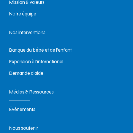
Mission & valeurs
Notre équipe
Nos interventions
Banque du bébé et de l’enfant
Expansion à l’international
Demande d’aide
Médias & Ressources
Évènements
Nous soutenir