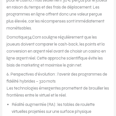
pour le casino, mais seulement 30 € perçus par le joueur
en raison du temps et des frais de déplacement. Les
programmes en ligne offrent donc une valeur perçue
plus élevée, car les récompenses sont immédiatement
monétisables.
Domotique34.Com souligne régulièrement que les
joueurs doivent comparer le cash‑back, les points et la
conversion en argent réel avant de choisir un casino en
ligne argent réel. Cette approche scientifique évite les
biais de marketing et maximise le gain net.
6. Perspectives d’évolution : l’avenir des programmes de
fidélité hybrides – 320 mots
Les technologies émergentes promettent de brouiller les
frontières entre le virtuel et le réel.
Réalité augmentée (RA) : les tables de roulette
virtuelles projetées sur une surface physique