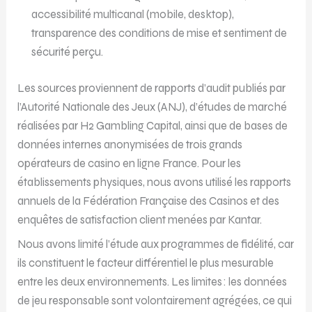
accessibilité multicanal (mobile, desktop),
transparence des conditions de mise et sentiment de
sécurité perçu.
Les sources proviennent de rapports d’audit publiés par
l’Autorité Nationale des Jeux (ANJ), d’études de marché
réalisées par H2 Gambling Capital, ainsi que de bases de
données internes anonymisées de trois grands
opérateurs de casino en ligne France. Pour les
établissements physiques, nous avons utilisé les rapports
annuels de la Fédération Française des Casinos et des
enquêtes de satisfaction client menées par Kantar.
Nous avons limité l’étude aux programmes de fidélité, car
ils constituent le facteur différentiel le plus mesurable
entre les deux environnements. Les limites : les données
de jeu responsable sont volontairement agrégées, ce qui