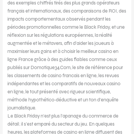
des exemples chiffrés tirés des plus grands opérateurs
français et internationaux, des comparaisons de ROI, des
impacts comportementaux observés pendant les
périodes promotionnelles comme le Black Friday, et une
réflexion sur les régulations européennes, la réalité
augmentée et le métavers, afin d’aider les joueurs à
maximiser leurs gains et à choisir le meilleur casino en
ligne France grâce à des guides fiables comme ceux
publiés sur Domotique34.Com, le site de référence pour
les classements de casino francais en ligne, les revues
indépendantes et les comparatifs de nouveaux casino
en ligne, le tout présenté avec rigueur scientifique,
méthode hypothético‑déductive et un ton d’enquête
journalistique.
Le Black Friday n’est plus l’apanage du commerce de
détail ; il s’est emparé du secteur du jeu. En quelques
heures, les plateformes de casino en ligne diffusent des