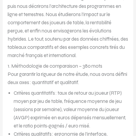
puis nous décrirons l’architecture des programmes en
ligne et terrestres. Nous étudierons l’impact sur le
comportement des joueurs de table, la rentabilité
perçue, et enfin nous envisagerons les évolutions
hybrides. Le tout, soutenu par des données chiffrées, des
tableaux comparatifs et des exemples concrets tirés du
marché français et international.
1. Méthodologie de comparaison – 380 mots
Pour garantir la rigueur de notre étude, nous avons défini
deux axes : quantitatif et qualitatif.
Critères quantitatifs : taux de retour au joueur (RTP)
moyen par jeu de table, fréquence moyenne de jeu
(sessions par semaine), valeur moyenne du joueur
(AVGP) exprimée en euros dépensés mensuellement,
et le ratio points‑gagnés / euro misé.
Critères qualitatifs : ergonomie de l’interface,