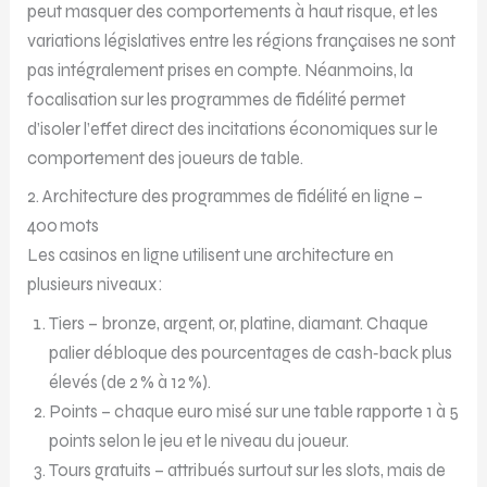
peut masquer des comportements à haut risque, et les
variations législatives entre les régions françaises ne sont
pas intégralement prises en compte. Néanmoins, la
focalisation sur les programmes de fidélité permet
d’isoler l’effet direct des incitations économiques sur le
comportement des joueurs de table.
2. Architecture des programmes de fidélité en ligne –
400 mots
Les casinos en ligne utilisent une architecture en
plusieurs niveaux :
Tiers – bronze, argent, or, platine, diamant. Chaque
palier débloque des pourcentages de cash‑back plus
élevés (de 2 % à 12 %).
Points – chaque euro misé sur une table rapporte 1 à 5
points selon le jeu et le niveau du joueur.
Tours gratuits – attribués surtout sur les slots, mais de