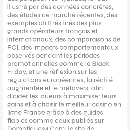
illustré par des données concrètes,
des études de marché récentes, des
exemples chiffrés tirés des plus
grands opérateurs français et
internationaux, des comparaisons de
ROI, des impacts comportementaux
observés pendant les périodes
promotionnelles comme le Black
Friday, et une réflexion sur les
régulations européennes, la réalité
augmentée et le métavers, afin
d’aider les joueurs à maximiser leurs
gains et à choisir le meilleur casino en
ligne France grâce à des guides
fiables comme ceux publiés sur
Domotique34.Com, le site de