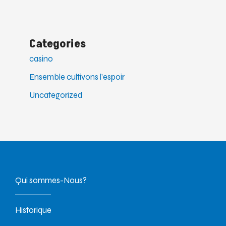
Categories
casino
Ensemble cultivons l’espoir
Uncategorized
Qui sommes-Nous?
Historique