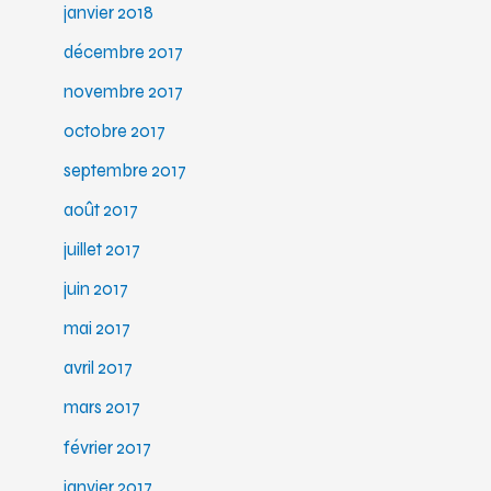
janvier 2018
décembre 2017
novembre 2017
octobre 2017
septembre 2017
août 2017
juillet 2017
juin 2017
mai 2017
avril 2017
mars 2017
février 2017
janvier 2017