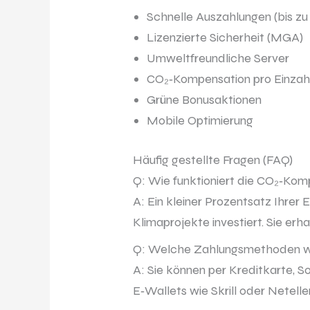
Schnelle Auszahlungen (bis zu
Lizenzierte Sicherheit (MGA)
Umweltfreundliche Server
CO₂‑Kompensation pro Einzah
Grüne Bonusaktionen
Mobile Optimierung
Häufig gestellte Fragen (FAQ)
Q: Wie funktioniert die CO₂‑Kom
A: Ein kleiner Prozentsatz Ihrer E
Klimaprojekte investiert. Sie erh
Q: Welche Zahlungsmethoden w
A: Sie können per Kreditkarte, S
E‑Wallets wie Skrill oder Netelle