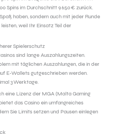
000 Spins im Durchschnitt 9 650 € zurück.
r Spaß haben, sondern auch mit jeder Runde
eisten, weil Ihr Einsatz Teil der
herer Spielerschutz
Casinos sind lange Auszahlungszeiten.
blem mit täglichen Auszahlungen, die in der
auf E‑Wallets gutgeschrieben werden.
mal 3 Werktage.
rch eine Lizenz der MGA (Malta Gaming
 bietet das Casino ein umfangreiches
dem Sie Limits setzen und Pausen einlegen
ick