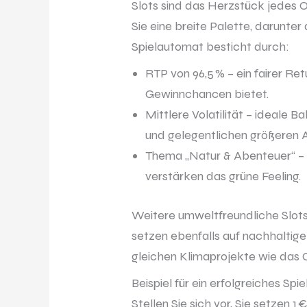
Slots sind das Herzstück jedes O
Sie eine breite Palette, darunter
Spielautomat besticht durch:
RTP von 96,5 % – ein fairer Ret
Gewinnchancen bietet.
Mittlere Volatilität – ideale 
und gelegentlichen größeren 
Thema „Natur & Abenteuer“ – 
verstärken das grüne Feeling.
Weitere umweltfreundliche Slots 
setzen ebenfalls auf nachhaltige
gleichen Klimaprojekte wie das C
Beispiel für ein erfolgreiches Spie
Stellen Sie sich vor, Sie setzen 1