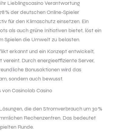
 ihr Lieblingscasino Verantwortung
78 % der deutschen Online‑Spieler
iv für den Klimaschutz einsetzen. Ein
s als auch grüne Initiativen bietet, löst ein
im Spielen die Umwelt zu belasten.
likt erkannt und ein Konzept entwickelt,
 vereint. Durch energieeffiziente Server,
eundliche Bonusaktionen wird das
tsam, sondern auch bewusst.
 von Casinolab Casino
Lösungen, die den Stromverbrauch um 30 %
kömmlichen Rechenzentren. Das bedeutet
spielten Runde.