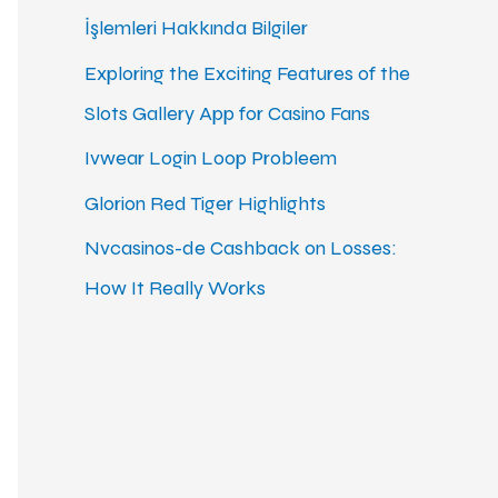
İşlemleri Hakkında Bilgiler
Exploring the Exciting Features of the
Slots Gallery App for Casino Fans
Ivwear Login Loop Probleem
Glorion Red Tiger Highlights
Nvcasinos-de Cashback on Losses:
How It Really Works