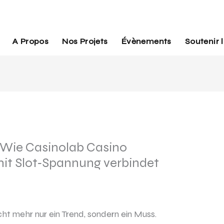
A Propos
Nos Projets
Évènements
Soutenir 
 Wie Casinolab Casino
t Slot‑Spannung verbindet
ht mehr nur ein Trend, sondern ein Muss.