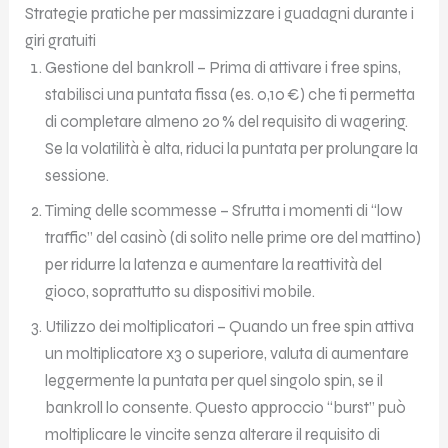
Strategie pratiche per massimizzare i guadagni durante i
giri gratuiti
Gestione del bankroll – Prima di attivare i free spins,
stabilisci una puntata fissa (es. 0,10 €) che ti permetta
di completare almeno 20 % del requisito di wagering.
Se la volatilità è alta, riduci la puntata per prolungare la
sessione.
Timing delle scommesse – Sfrutta i momenti di “low
traffic” del casinò (di solito nelle prime ore del mattino)
per ridurre la latenza e aumentare la reattività del
gioco, soprattutto su dispositivi mobile.
Utilizzo dei moltiplicatori – Quando un free spin attiva
un moltiplicatore x3 o superiore, valuta di aumentare
leggermente la puntata per quel singolo spin, se il
bankroll lo consente. Questo approccio “burst” può
moltiplicare le vincite senza alterare il requisito di