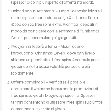
(spesso 10‑20 in più rispetto all’offerta standard).
Reload bonus settimanali – Dopo il deposito iniziale, i
casinò spesso concedono un 50 % di bonus fino a
€200 con 20 free spins extra. Pianifica i depositi in
modo da coincidere con le settimane di “Christmas
Boost” per accumulare più giri gratuiti.
Programmi fedeltà a tema – Alcuni casinò
introducono “Christmas Levels” dove ogni livello
sblocca un pacchetto di free spins. Accumula punti
giocando slot a bassa volatilità per scalare più
rapidamente.
Offerte combinabili – Verifica se è possibile
combinare il welcome bonus con le promozioni di
free spins su giochi Megaways specifici. Spesso i
termini consentono di utilizzare i free spins su più titoli,
aumentando la varietà di gioco.