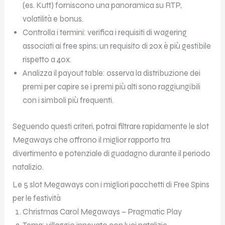
(es. Kutt) forniscono una panoramica su RTP,
volatilità e bonus.
Controlla i termini: verifica i requisiti di wagering
associati ai free spins; un requisito di 20x è più gestibile
rispetto a 40x.
Analizza il payout table: osserva la distribuzione dei
premi per capire se i premi più alti sono raggiungibili
con i simboli più frequenti.
Seguendo questi criteri, potrai filtrare rapidamente le slot
Megaways che offrono il miglior rapporto tra
divertimento e potenziale di guadagno durante il periodo
natalizio.
Le 5 slot Megaways con i migliori pacchetti di Free Spins
per le festività
Christmas Carol Megaways – Pragmatic Play