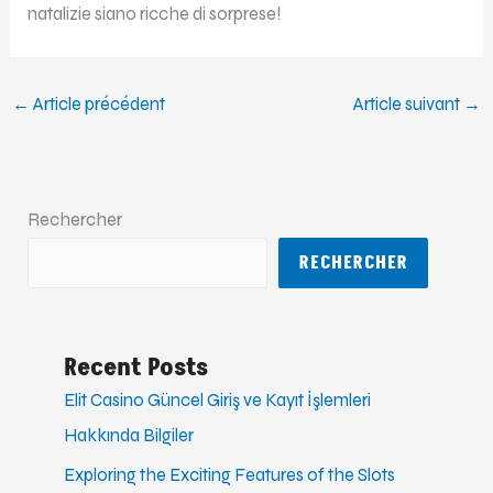
natalizie siano ricche di sorprese!
←
Article précédent
Article suivant
→
Rechercher
RECHERCHER
Recent Posts
Elit Casino Güncel Giriş ve Kayıt İşlemleri
Hakkında Bilgiler
Exploring the Exciting Features of the Slots