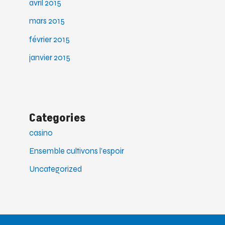
avril 2015
mars 2015
février 2015
janvier 2015
Categories
casino
Ensemble cultivons l’espoir
Uncategorized