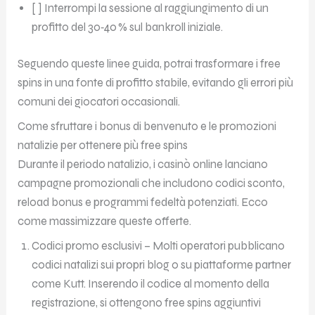
[ ] Interrompi la sessione al raggiungimento di un
profitto del 30‑40 % sul bankroll iniziale.
Seguendo queste linee guida, potrai trasformare i free
spins in una fonte di profitto stabile, evitando gli errori più
comuni dei giocatori occasionali.
Come sfruttare i bonus di benvenuto e le promozioni
natalizie per ottenere più free spins
Durante il periodo natalizio, i casinò online lanciano
campagne promozionali che includono codici sconto,
reload bonus e programmi fedeltà potenziati. Ecco
come massimizzare queste offerte.
Codici promo esclusivi – Molti operatori pubblicano
codici natalizi sui propri blog o su piattaforme partner
come Kutt. Inserendo il codice al momento della
registrazione, si ottengono free spins aggiuntivi