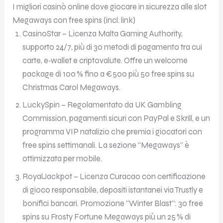
I migliori casinò online dove giocare in sicurezza alle slot
Megaways con free spins (incl. link)
CasinoStar – Licenza Malta Gaming Authority,
supporto 24/7, più di 30 metodi di pagamento tra cui
carte, e‑wallet e criptovalute. Offre un welcome
package di 100 % fino a €500 più 50 free spins su
Christmas Carol Megaways.
LuckySpin – Regolamentato da UK Gambling
Commission, pagamenti sicuri con PayPal e Skrill, e un
programma VIP natalizio che premia i giocatori con
free spins settimanali. La sezione “Megaways” è
ottimizzata per mobile.
RoyalJackpot – Licenza Curacao con certificazione
di gioco responsabile, depositi istantanei via Trustly e
bonifici bancari. Promozione “Winter Blast”: 30 free
spins su Frosty Fortune Megaways più un 25 % di