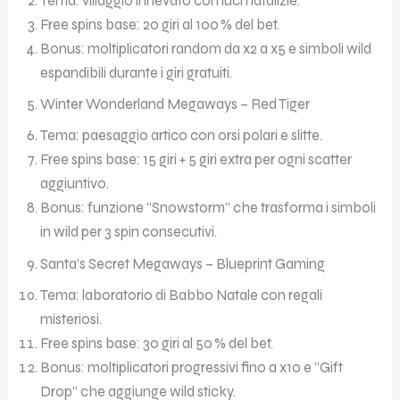
Tema: villaggio innevato con luci natalizie.
Free spins base: 20 giri al 100 % del bet.
Bonus: moltiplicatori random da x2 a x5 e simboli wild
espandibili durante i giri gratuiti.
Winter Wonderland Megaways – Red Tiger
Tema: paesaggio artico con orsi polari e slitte.
Free spins base: 15 giri + 5 giri extra per ogni scatter
aggiuntivo.
Bonus: funzione “Snowstorm” che trasforma i simboli
in wild per 3 spin consecutivi.
Santa’s Secret Megaways – Blueprint Gaming
Tema: laboratorio di Babbo Natale con regali
misteriosi.
Free spins base: 30 giri al 50 % del bet.
Bonus: moltiplicatori progressivi fino a x10 e “Gift
Drop” che aggiunge wild sticky.