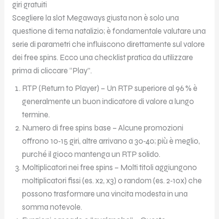
giri gratuiti
Scegliere la slot Megaways giusta non è solo una
questione di tema natalizio; è fondamentale valutare una
serie di parametri che influiscono direttamente sul valore
dei free spins. Ecco una checklist pratica da utilizzare
prima di cliccare “Play”.
RTP (Return to Player) – Un RTP superiore al 96 % è
generalmente un buon indicatore di valore a lungo
termine.
Numero di free spins base – Alcune promozioni
offrono 10‑15 giri, altre arrivano a 30‑40; più è meglio,
purché il gioco mantenga un RTP solido.
Moltiplicatori nei free spins – Molti titoli aggiungono
moltiplicatori fissi (es. x2, x3) o random (es. 2‑10x) che
possono trasformare una vincita modesta in una
somma notevole.