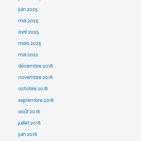
juin 2025
mai 2025
avril 2025
mars 2025
mai 2022
décembre 2018
novembre 2018
octobre 2018
septembre 2018
août 2018
juillet 2018
juin 2018