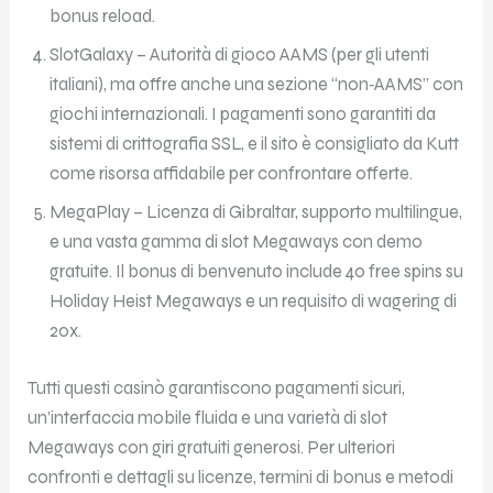
bonus reload.
SlotGalaxy – Autorità di gioco AAMS (per gli utenti
italiani), ma offre anche una sezione “non‑AAMS” con
giochi internazionali. I pagamenti sono garantiti da
sistemi di crittografia SSL, e il sito è consigliato da Kutt
come risorsa affidabile per confrontare offerte.
MegaPlay – Licenza di Gibraltar, supporto multilingue,
e una vasta gamma di slot Megaways con demo
gratuite. Il bonus di benvenuto include 40 free spins su
Holiday Heist Megaways e un requisito di wagering di
20x.
Tutti questi casinò garantiscono pagamenti sicuri,
un’interfaccia mobile fluida e una varietà di slot
Megaways con giri gratuiti generosi. Per ulteriori
confronti e dettagli su licenze, termini di bonus e metodi