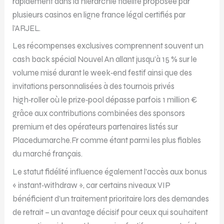
rapidement dans la hiérarchie fidélité proposée par
plusieurs casinos en ligne france légal certifiés par
l’ARJEL.
Les récompenses exclusives comprennent souvent un
cash back spécial Nouvel An allant jusqu’à 15 % sur le
volume misé durant le week‑end festif ainsi que des
invitations personnalisées à des tournois privés
high‑roller où le prize‑pool dépasse parfois 1 million €
grâce aux contributions combinées des sponsors
premium et des opérateurs partenaires listés sur
Placedumarche.Fr comme étant parmi les plus fiables
du marché français.
Le statut fidélité influence également l’accès aux bonus
« instant‑withdraw », car certains niveaux VIP
bénéficient d’un traitement prioritaire lors des demandes
de retrait – un avantage décisif pour ceux qui souhaitent