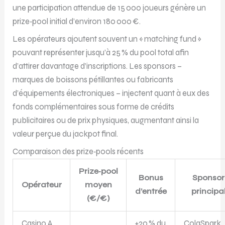
une participation attendue de 15 000 joueurs génère un
prize‑pool initial d’environ 180 000 €.
Les opérateurs ajoutent souvent un « matching fund »
pouvant représenter jusqu’à 25 % du pool total afin
d’attirer davantage d’inscriptions. Les sponsors –
marques de boissons pétillantes ou fabricants
d’équipements électroniques – injectent quant à eux des
fonds complémentaires sous forme de crédits
publicitaires ou de prix physiques, augmentant ainsi la
valeur perçue du jackpot final.
Comparaison des prize‑pools récents
Prize‑pool
Bonus
Sponsor
Opérateur
moyen
d’entrée
principa
(€/€)
Casino A
+20 % du
ColaSpark