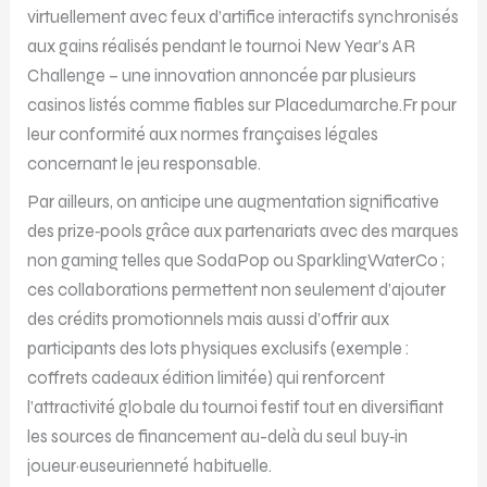
virtuellement avec feux d’artifice interactifs synchronisés
aux gains réalisés pendant le tournoi New Year’s AR
Challenge – une innovation annoncée par plusieurs
casinos listés comme fiables sur Placedumarche.Fr pour
leur conformité aux normes françaises légales
concernant le jeu responsable.
Par ailleurs, on anticipe une augmentation significative
des prize‑pools grâce aux partenariats avec des marques
non gaming telles que SodaPop ou SparklingWaterCo ;
ces collaborations permettent non seulement d’ajouter
des crédits promotionnels mais aussi d’offrir aux
participants des lots physiques exclusifs (exemple :
coffrets cadeaux édition limitée) qui renforcent
l’attractivité globale du tournoi festif tout en diversifiant
les sources de financement au-delà du seul buy‑in
joueur·euseurienneté habituelle.