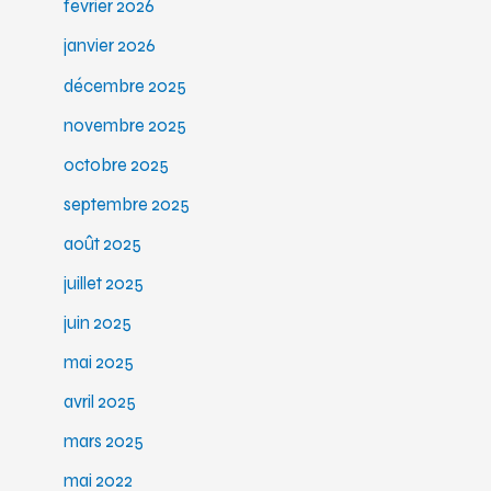
février 2026
janvier 2026
décembre 2025
novembre 2025
octobre 2025
septembre 2025
août 2025
juillet 2025
juin 2025
mai 2025
avril 2025
mars 2025
mai 2022