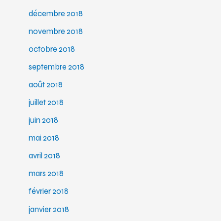
décembre 2018
novembre 2018
octobre 2018
septembre 2018
août 2018
juillet 2018
juin 2018
mai 2018
avril 2018
mars 2018
février 2018
janvier 2018