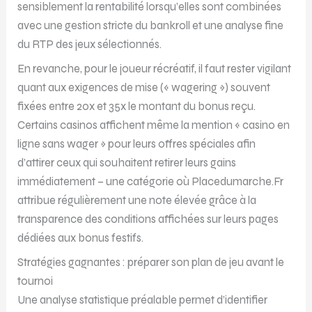
sensiblement la rentabilité lorsqu’elles sont combinées
avec une gestion stricte du bankroll et une analyse fine
du RTP des jeux sélectionnés.
En revanche, pour le joueur récréatif, il faut rester vigilant
quant aux exigences de mise (« wagering ») souvent
fixées entre 20x et 35x le montant du bonus reçu.
Certains casinos affichent même la mention « casino en
ligne sans wager » pour leurs offres spéciales afin
d’attirer ceux qui souhaitent retirer leurs gains
immédiatement – une catégorie où Placedumarche.Fr
attribue régulièrement une note élevée grâce à la
transparence des conditions affichées sur leurs pages
dédiées aux bonus festifs.
Stratégies gagnantes : préparer son plan de jeu avant le
tournoi
Une analyse statistique préalable permet d’identifier