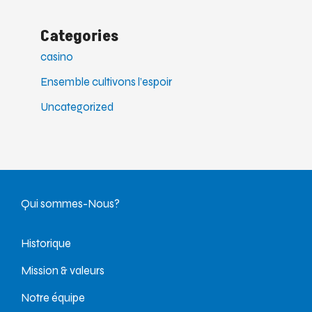
Categories
casino
Ensemble cultivons l’espoir
Uncategorized
Qui sommes-Nous?
Historique
Mission & valeurs
Notre équipe