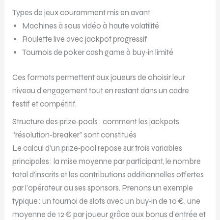
Types de jeux couramment mis en avant
Machines à sous vidéo à haute volatilité
Roulette live avec jackpot progressif
Tournois de poker cash game à buy‑in limité
Ces formats permettent aux joueurs de choisir leur
niveau d’engagement tout en restant dans un cadre
festif et compétitif.
Structure des prize‑pools : comment les jackpots
“résolution‑breaker” sont constitués
Le calcul d’un prize‑pool repose sur trois variables
principales : la mise moyenne par participant, le nombre
total d’inscrits et les contributions additionnelles offertes
par l’opérateur ou ses sponsors. Prenons un exemple
typique : un tournoi de slots avec un buy‑in de 10 €, une
moyenne de 12 € par joueur grâce aux bonus d’entrée et