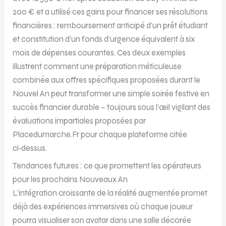
200 € et a utilisé ces gains pour financer ses résolutions
financières : remboursement anticipé d’un prêt étudiant
et constitution d’un fonds d’urgence équivalent à six
mois de dépenses courantes. Ces deux exemples
illustrent comment une préparation méticuleuse
combinée aux offres spécifiques proposées durant le
Nouvel An peut transformer une simple soirée festive en
succès financier durable – toujours sous l’œil vigilant des
évaluations impartiales proposées par
Placedumarche.Fr pour chaque plateforme citée
ci‑dessus.
Tendances futures : ce que promettent les opérateurs
pour les prochains Nouveaux An
L’intégration croissante de la réalité augmentée promet
déjà des expériences immersives où chaque joueur
pourra visualiser son avatar dans une salle décorée