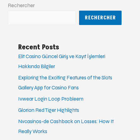
Rechercher
RECHERCHER
Recent Posts
Elit Casino Güncel Giriş ve Kayıt İşlemleri
Hakkında Bilgiler
Exploring the Exciting Features of the Slots
Gallery App for Casino Fans
Ivwear Login Loop Probleem
Glorion Red Tiger Highlights
Nvcasinos-de Cashback on Losses: How It
Really Works