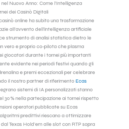
 nel Nuovo Anno: Come l’Intelligenza
rnei dei Casinò Digitali
 casinò online ha subito una trasformazione
e all’avvento dell’intelligenza artificiale
ice strumento di analisi statistica dietro le
 un vero e proprio co‑pilota che plasma
i giocatori durante i tornei più importanti
ente evidente nei periodi festivi quando gli
drenalina e premi eccezionali per celebrare
do il nostro partner di riferimento
Ecas
egrano sistemi di IA personalizzati stanno
 30 % nella partecipazione ai tornei rispetto
nsioni operatori pubblicate su Ecas
algoritmi predittivi riescano a ottimizzare
— dal Texas Hold’em alle slot con RTP sopra