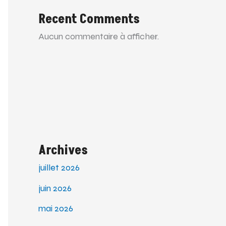
Recent Comments
Aucun commentaire à afficher.
Archives
juillet 2026
juin 2026
mai 2026