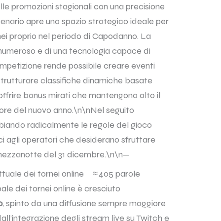
lle promozioni stagionali con una precisione
nario apre uno spazio strategico ideale per
rnei proprio nel periodo di Capodanno. La
 numeroso e di una tecnologia capace di
ompetizione rende possibile creare eventi
trutturare classifiche dinamiche basate
e offrire bonus mirati che mantengono alto il
me ore del nuovo anno.\n\nNel seguito
biando radicalmente le regole del gioco
ici agli operatori che desiderano sfruttare
mezzanotte del 31 dicembre.\n\n—
attuale dei tornei online ≈ 405 parole
bale dei tornei online è cresciuto
o
, spinto da una diffusione sempre maggiore
all’integrazione degli stream live su Twitch e