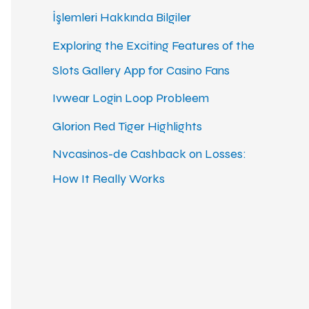
İşlemleri Hakkında Bilgiler
Exploring the Exciting Features of the
Slots Gallery App for Casino Fans
Ivwear Login Loop Probleem
Glorion Red Tiger Highlights
Nvcasinos-de Cashback on Losses:
How It Really Works