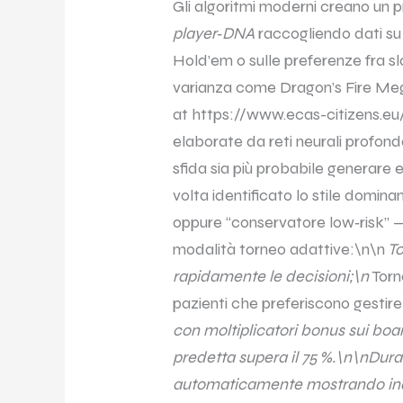
Gli algoritmi moderni creano un
player‑DNA
raccogliendo dati su 
Hold’em o sulle preferenze fra slo
varianza come Dragon’s Fire Meg
at https://www.ecas-citizens.eu/
elaborate da reti neurali profond
sfida sia più probabile generare
volta identificato lo stile domin
oppure “conservatore low‑risk” 
modalità torneo adattive:\n\n
To
rapidamente le decisioni;\n
Torn
pazienti che preferiscono gestire
con moltiplicatori bonus sui boa
predetta supera il 75 %.\n\nDuran
automaticamente mostrando indi