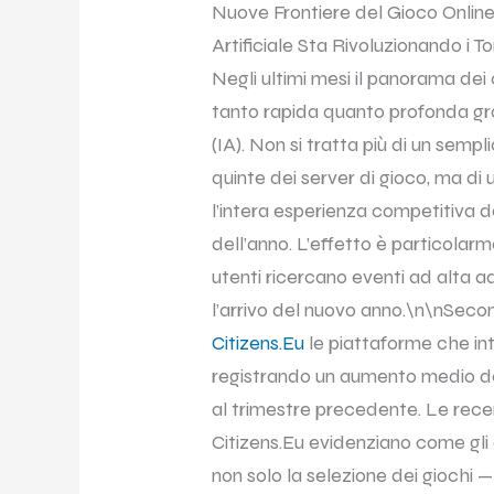
Nuove Frontiere del Gioco Online
Artificiale Sta Rivoluzionando i To
Negli ultimi mesi il panorama dei
tanto rapida quanto profonda grazi
(IA). Non si tratta più di un sempl
quinte dei server di gioco, ma di
l’intera esperienza competitiva de
dell’anno. L’effetto è particolarm
utenti ricercano eventi ad alta a
l’arrivo del nuovo anno.\n\nSecon
Citizens.Eu
le piattaforme che int
registrando un aumento medio del
al trimestre precedente. Le rece
Citizens.Eu evidenziano come gli 
non solo la selezione dei giochi 