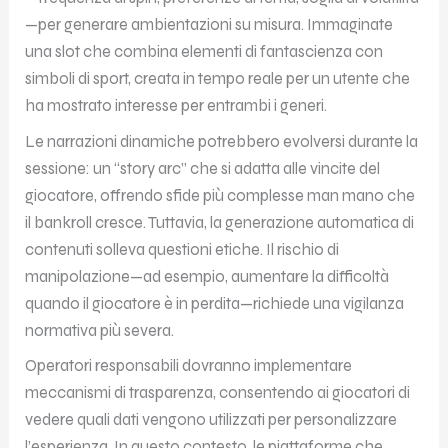
—per generare ambientazioni su misura. Immaginate
una slot che combina elementi di fantascienza con
simboli di sport, creata in tempo reale per un utente che
ha mostrato interesse per entrambi i generi.
Le narrazioni dinamiche potrebbero evolversi durante la
sessione: un “story arc” che si adatta alle vincite del
giocatore, offrendo sfide più complesse man mano che
il bankroll cresce. Tuttavia, la generazione automatica di
contenuti solleva questioni etiche. Il rischio di
manipolazione—ad esempio, aumentare la difficoltà
quando il giocatore è in perdita—richiede una vigilanza
normativa più severa.
Operatori responsabili dovranno implementare
meccanismi di trasparenza, consentendo ai giocatori di
vedere quali dati vengono utilizzati per personalizzare
l’esperienza. In questo contesto, le piattaforme che