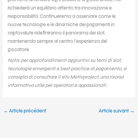
richiederà un equilibrio attento tra innovazione e
responsabilità. Continueremo a osservare come le
nuove tecnologie e le dinamiche dei pagamenti in
criptovalute ridefiniranno il panorama dei slot,
mantenendo sempre al centro l’esperienza del
giocatore.
Nota: per approfondimenti aggiuntivi su temi di slot,
tecnologie emergenti e best practice di pagamento, si
consiglia di consultare il sito Motivproject, una risorsa
informativa utile per operatori e appassionati.
←
Article précédent
Article suivant
→