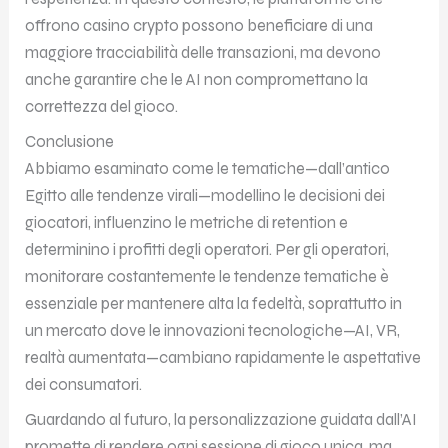
offrono casino crypto possono beneficiare di una
maggiore tracciabilità delle transazioni, ma devono
anche garantire che le AI non compromettano la
correttezza del gioco.
Conclusione
Abbiamo esaminato come le tematiche—dall’antico
Egitto alle tendenze virali—modellino le decisioni dei
giocatori, influenzino le metriche di retention e
determinino i profitti degli operatori. Per gli operatori,
monitorare costantemente le tendenze tematiche è
essenziale per mantenere alta la fedeltà, soprattutto in
un mercato dove le innovazioni tecnologiche—AI, VR,
realtà aumentata—cambiano rapidamente le aspettative
dei consumatori.
Guardando al futuro, la personalizzazione guidata dall’AI
promette di rendere ogni sessione di gioco unica, ma