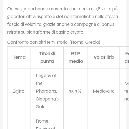
Questi giochi hanno mostrato una media di 1,8 volte più
giocatori attivi rispetto a slot non tematiche nella stessa
fascia di volatilità, grazie anche a campagne di bonus
mirate su piattaforme di casino crypto.
Confronto con altri temi storici (Roma, Grecia)
Titoli di
RTP
F
Tema
Volatilità
punta
medio
a
Legacy of
the
Mi
Egitto
Pharaohs,
95,9 %
Media‑alta
te
Cleopatra’s
na
Gold
Rome: