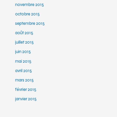
novembre 2015
octobre 2015
septembre 2015
août 2015
juillet 2015
juin 2015
mai 2015
avril 2015
mars 2015
février 2015
janvier 2015