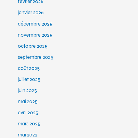
février 2026
janvier 2026
décembre 2025
novembre 2025
octobre 2025
septembre 2025
août 2025
juillet 2025
juin 2025
mai 2025
avril 2025
mars 2025
mai 2022