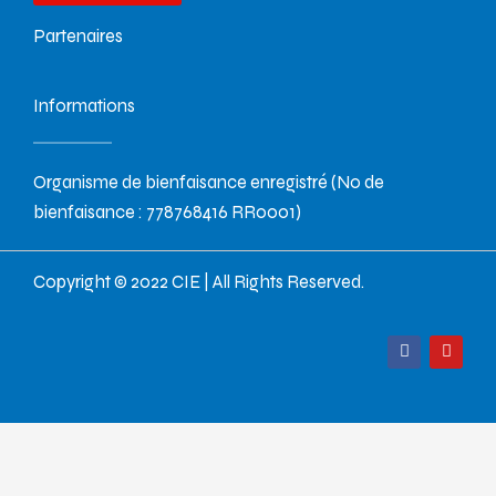
Partenaires
Informations
Organisme de bienfaisance enregistré (No de
bienfaisance : 778768416 RR0001)
Copyright © 2022 CIE | All Rights Reserved.
F
Y
a
o
c
u
e
t
b
u
o
b
o
e
k
-
f