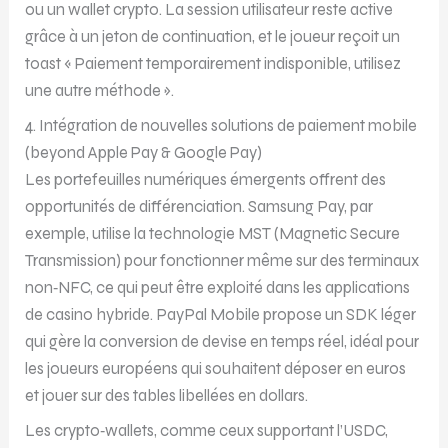
ou un wallet crypto. La session utilisateur reste active
grâce à un jeton de continuation, et le joueur reçoit un
toast « Paiement temporairement indisponible, utilisez
une autre méthode ».
4. Intégration de nouvelles solutions de paiement mobile
(beyond Apple Pay & Google Pay)
Les portefeuilles numériques émergents offrent des
opportunités de différenciation. Samsung Pay, par
exemple, utilise la technologie MST (Magnetic Secure
Transmission) pour fonctionner même sur des terminaux
non‑NFC, ce qui peut être exploité dans les applications
de casino hybride. PayPal Mobile propose un SDK léger
qui gère la conversion de devise en temps réel, idéal pour
les joueurs européens qui souhaitent déposer en euros
et jouer sur des tables libellées en dollars.
Les crypto‑wallets, comme ceux supportant l’USDC,