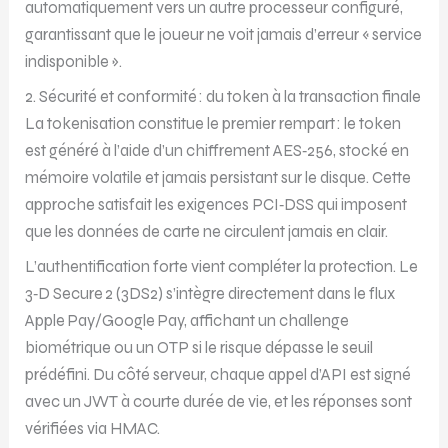
automatiquement vers un autre processeur configuré,
garantissant que le joueur ne voit jamais d’erreur « service
indisponible ».
2. Sécurité et conformité : du token à la transaction finale
La tokenisation constitue le premier rempart : le token
est généré à l’aide d’un chiffrement AES‑256, stocké en
mémoire volatile et jamais persistant sur le disque. Cette
approche satisfait les exigences PCI‑DSS qui imposent
que les données de carte ne circulent jamais en clair.
L’authentification forte vient compléter la protection. Le
3‑D Secure 2 (3DS2) s’intègre directement dans le flux
Apple Pay/Google Pay, affichant un challenge
biométrique ou un OTP si le risque dépasse le seuil
prédéfini. Du côté serveur, chaque appel d’API est signé
avec un JWT à courte durée de vie, et les réponses sont
vérifiées via HMAC.