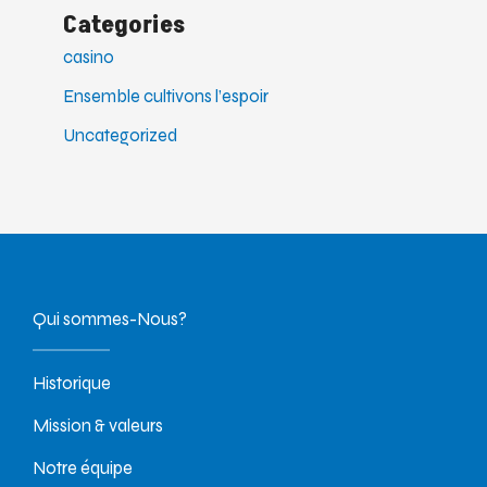
Categories
casino
Ensemble cultivons l’espoir
Uncategorized
Qui sommes-Nous?
Historique
Mission & valeurs
Notre équipe