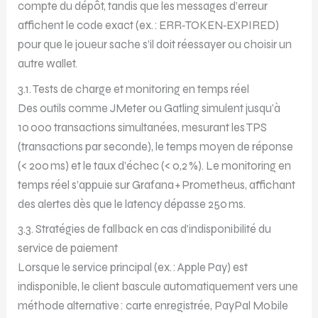
compte du dépôt, tandis que les messages d’erreur
affichent le code exact (ex. : ERR‑TOKEN‑EXPIRED)
pour que le joueur sache s’il doit réessayer ou choisir un
autre wallet.
3.1. Tests de charge et monitoring en temps réel
Des outils comme JMeter ou Gatling simulent jusqu’à
10 000 transactions simultanées, mesurant les TPS
(transactions par seconde), le temps moyen de réponse
(< 200 ms) et le taux d’échec (< 0,2 %). Le monitoring en
temps réel s’appuie sur Grafana + Prometheus, affichant
des alertes dès que le latency dépasse 250 ms.
3.3. Stratégies de fallback en cas d’indisponibilité du
service de paiement
Lorsque le service principal (ex. : Apple Pay) est
indisponible, le client bascule automatiquement vers une
méthode alternative : carte enregistrée, PayPal Mobile