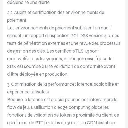
déclenche une alerte.
2.2. Audits et certification des environnements de
paiement
Les environnements de paiement subissent un audit
annuel : un rapport d’inspection PCI‑DSS version 4.0, des
tests de pénétration externes et une revue des processus
de gestion des clés. Les certificats TLS 1.3 sont
renouvelés tous les 90 jours, et chaque mise à jour du
SDK est soumise à une validation de conformité avant
d’être déployée en production.
3. Optimisation de la performance : latence, scalabilité et
expérience utilisateur
Réduire la latence est crucial pour ne pas interrompre le
flow de jeu. L’utilisation d’edge computing place les
fonctions de validation de token à proximité du client, ce
qui diminue le RTT à moins de 30 ms. Un CDN distribue