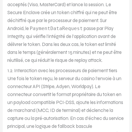
acceptés (Visa, MasterCard) et lance la session. Le
Secure Enclave crée un token chiffré qui ne peut être
déchiffré que par le processeur de paiement. Sur
Android, le
PaymentDataRequest
passe par Play
Integrity, qui vérifie l’intégrité de l’application avant de
délivrer le token. Dans les deux cas, le token est limité
dans le temps (généralement 15 minutes) et ne peut être
réutilisé, ce qui réduit le risque de replay attack.
1.2. Interaction avec les processeurs de paiement tiers
Une fois le token reçu, le serveur du casino l’envoie à un
connecteur API (Stripe, Adyen, Worldpay). Le
connecteur convertit le format propriétaire du token en
un payload compatible PCI‑DSS, ajoute les informations
de marchand (MCC, ID de terminal) et déclenche la
capture ou la pré‑autorisation. En cas d’échec du service
principal, une logique de fallback bascule