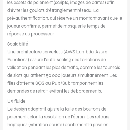
les assets de paiement (scripts, images de cartes) afin
d’éviter les goulots d’étranglement réseau. La
pré‑authentification, qui réserve un montant avant que le
joueur confirme, permet de masquer le temps de
réponse du processeur.
Scalabilité
Une architecture serverless (AWS Lambda, Azure
Functions) assure l’auto‑scaling des fonctions de
validation pendant les pics de trafic, comme les tournois
de slots qui attirent 50 000 joueurs simultanément. Les
files d’attente SQS ou Pub/Sub tamponnent les
demandes de retrait, évitant les débordements.
UX fluide
Le design adaptatif ajuste la taille des boutons de
paiement selon la résolution de l’écran. Les retours
haptiques (vibration courte) confirment la prise en