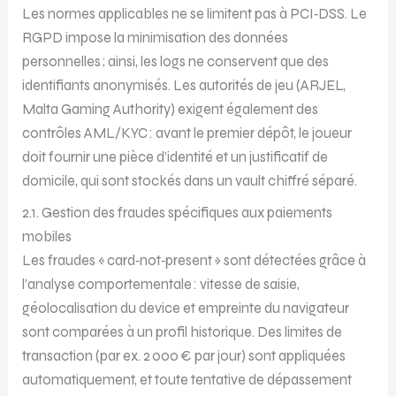
Les normes applicables ne se limitent pas à PCI‑DSS. Le
RGPD impose la minimisation des données
personnelles ; ainsi, les logs ne conservent que des
identifiants anonymisés. Les autorités de jeu (ARJEL,
Malta Gaming Authority) exigent également des
contrôles AML/KYC : avant le premier dépôt, le joueur
doit fournir une pièce d’identité et un justificatif de
domicile, qui sont stockés dans un vault chiffré séparé.
2.1. Gestion des fraudes spécifiques aux paiements
mobiles
Les fraudes « card‑not‑present » sont détectées grâce à
l’analyse comportementale : vitesse de saisie,
géolocalisation du device et empreinte du navigateur
sont comparées à un profil historique. Des limites de
transaction (par ex. 2 000 € par jour) sont appliquées
automatiquement, et toute tentative de dépassement