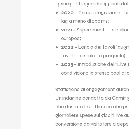
I principali traguardi raggiunti da
2020
– Prima integrazione co
lag a meno di 200 ms;
2021
– Superamento del milion
europee;
2022
– Lancio dei tavoli “augm
tavolo da roulette pasquale);
2023
– Introduzione del “Live
condividono lo stesso pool di cr
Statistiche di engagement durante
Un’indagine condotta da Gaming I
che durante le settimane che pr
giornaliere spese sui giochi live 
conversione da visitatore a depos