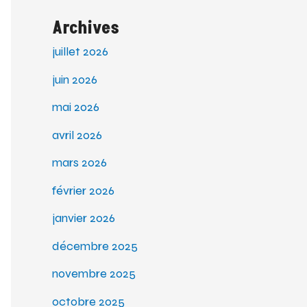
Archives
juillet 2026
juin 2026
mai 2026
avril 2026
mars 2026
février 2026
janvier 2026
décembre 2025
novembre 2025
octobre 2025