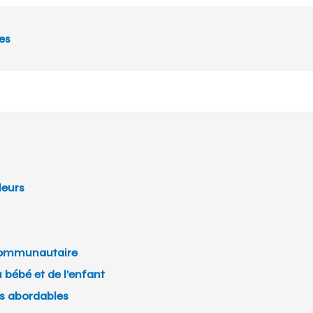
es
leurs
communautaire
bébé et de l’enfant
s abordables