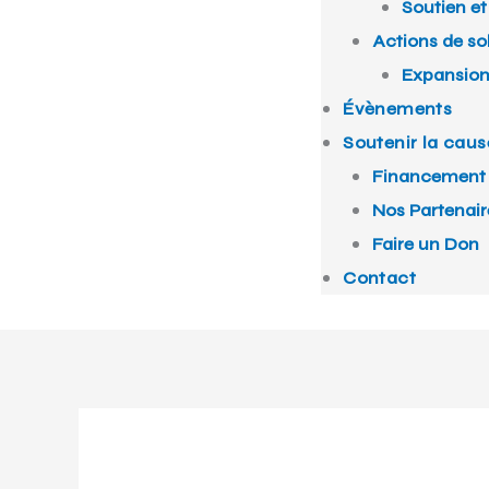
Soutien e
Actions de sol
Expansion 
Évènements
Soutenir la caus
Financement
Nos Partenair
Faire un Don
Contact