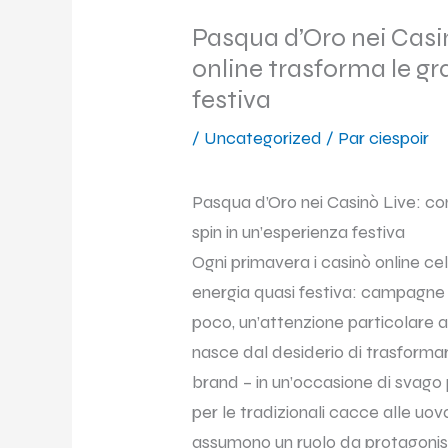
Pasqua d’Oro nei Casi
online trasforma le gr
festiva
/
Uncategorized
/ Par
ciespoir
Pasqua d’Oro nei Casinò Live: com
spin in un’esperienza festiva
Ogni primavera i casinò online cel
energia quasi festiva: campagne p
poco, un’attenzione particolare 
nasce dal desiderio di trasformar
brand – in un’occasione di svago 
per le tradizionali cacce alle uova
assumono un ruolo da protagonist