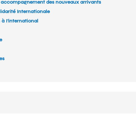
t accompagnement des nouveaux arrivants
idarité Internationale
à I’international
e
es