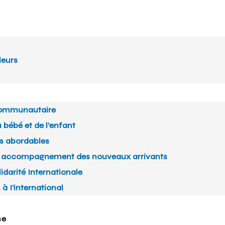
leurs
communautaire
bébé et de l’enfant
s abordables
t accompagnement des nouveaux arrivants
idarité Internationale
à I’international
se