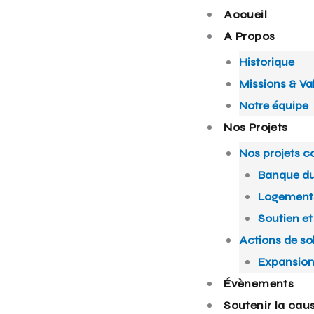
Aller
Accueil
au
A Propos
contenu
Historique
Missions & Va
Notre équipe
Nos Projets
Nos projets 
Banque du 
Logement
Soutien e
Actions de sol
Expansion 
Évènements
Soutenir la cau