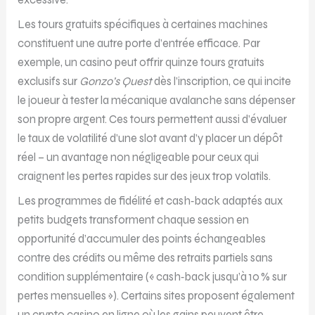
Les tours gratuits spécifiques à certaines machines
constituent une autre porte d’entrée efficace. Par
exemple, un casino peut offrir quinze tours gratuits
exclusifs sur
Gonzo’s Quest
dès l’inscription, ce qui incite
le joueur à tester la mécanique avalanche sans dépenser
son propre argent. Ces tours permettent aussi d’évaluer
le taux de volatilité d’une slot avant d’y placer un dépôt
réel – un avantage non négligeable pour ceux qui
craignent les pertes rapides sur des jeux trop volatils.
Les programmes de fidélité et cash‑back adaptés aux
petits budgets transforment chaque session en
opportunité d’accumuler des points échangeables
contre des crédits ou même des retraits partiels sans
condition supplémentaire (« cash‑back jusqu’à 10 % sur
pertes mensuelles »). Certains sites proposent également