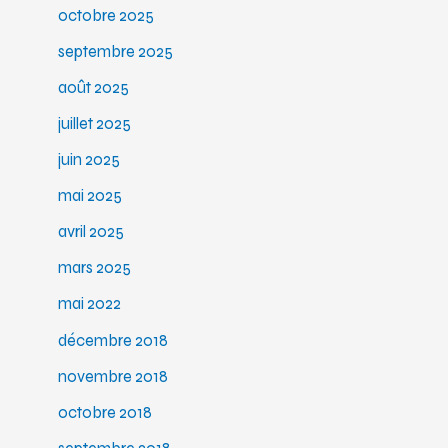
octobre 2025
septembre 2025
août 2025
juillet 2025
juin 2025
mai 2025
avril 2025
mars 2025
mai 2022
décembre 2018
novembre 2018
octobre 2018