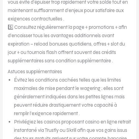
vous évite d’épuiser trop rapidement votre solde tout en
maintenant suffisamment d’enjeux pour satisfaire aux
exigences contractuelles .
5️⃣ Consultez régulièrement la page « promotions » afin
d’encaisser tous les avantages additionnels avant
expiration – reload bonuses quotidiens, offres « slot du
jour » ou tournois flash offrent souvent des crédits
supplémentaires sans condition supplémentaire .
Astuces supplémentaires
Évitez les conditions cachées telles que les limites
maximales de mise pendant le wagering ; elles sont
généralement indiquées dans les petites lignes mais
peuvent réduire drastiquement votre capacité à
remplir l’exigence rapidement .
Privilégiez les casinos proposant casino en ligne retrait
instantané via Trustly ou Skrill afin que vos gains issus
des tours gratuits arrivent sur votre compte bancaire