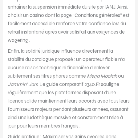
entraîner la suspension immédiate du site par l’ANJ. Ainsi,
choisir un casino dont la page “Conditions générales” est
facilement accessible renforce votre confiance lors du
retrait instantané après avoir satisfait aux exigences de
wagering .
Enfin, la solidité juridique influence directement la
stabilité du catalogue proposé : un opérateur fiable n’a
aucune raison technique ni financière d’enlever
subitement ses titres phares comme
Mega Moolah
ou
Jammin’ Jars
. Le guide comparatif 2340.Fr souligne
régulièrement que les plateformes disposant d’une
licence solide maintiennent leurs accords avec tous leurs
fournisseurs majeurs pendant plusieurs années, assurant
ainsi une ludothèque massive et constamment mise à
jour pour leurs membres français .
Guide pratique : Maximiser vos gains avec les bons