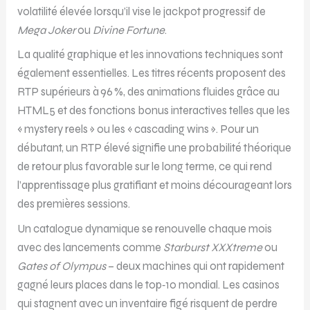
volatilité élevée lorsqu’il vise le jackpot progressif de
Mega Joker
ou
Divine Fortune
.
La qualité graphique et les innovations techniques sont
également essentielles. Les titres récents proposent des
RTP supérieurs à 96 %, des animations fluides grâce au
HTML5 et des fonctions bonus interactives telles que les
« mystery reels » ou les « cascading wins ». Pour un
débutant, un RTP élevé signifie une probabilité théorique
de retour plus favorable sur le long terme, ce qui rend
l’apprentissage plus gratifiant et moins décourageant lors
des premières sessions.
Un catalogue dynamique se renouvelle chaque mois
avec des lancements comme
Starburst XXXtreme
ou
Gates of Olympus
– deux machines qui ont rapidement
gagné leurs places dans le top‑10 mondial. Les casinos
qui stagnent avec un inventaire figé risquent de perdre