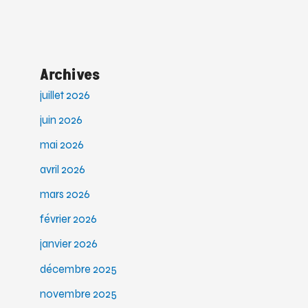
Archives
juillet 2026
juin 2026
mai 2026
avril 2026
mars 2026
février 2026
janvier 2026
décembre 2025
novembre 2025