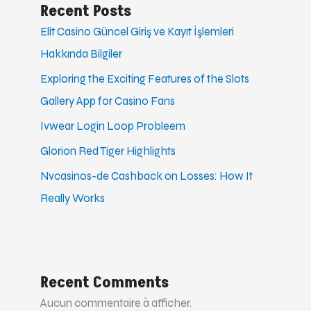
Recent Posts
Elit Casino Güncel Giriş ve Kayıt İşlemleri
Hakkında Bilgiler
Exploring the Exciting Features of the Slots
Gallery App for Casino Fans
Ivwear Login Loop Probleem
Glorion Red Tiger Highlights
Nvcasinos-de Cashback on Losses: How It
Really Works
Recent Comments
Aucun commentaire à afficher.