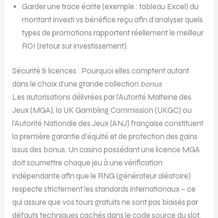
Garder une trace écrite (exemple : tableau Excel) du
montant investi vs bénéfice reçu afin d’analyser quels
types de promotions rapportent réellement le meilleur
ROI (retour sur investissement).
Sécurité & licences : Pourquoi elles comptent autant
dans le choix d’une grande collection
bonus
Les autorisations délivrées par l’Autorité Malteine des
Jeux (MGA), la UK Gambling Commission (UKGC) ou
l’Autorité Nationale des Jeux (ANJ) française constituent
la première garantie d’équité et de protection des gains
issus des bonus. Un casino possédant une licence MGA
doit soumettre chaque jeu à une vérification
indépendante afin que le RNG (générateur aléatoire)
respecte strictement les standards internationaux – ce
qui assure que vos tours gratuits ne sont pas biaisés par
défauts techniques cachés dans le code source du slot.