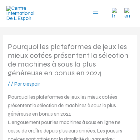
Aller
au
contenu
Pourquoi les plateformes de jeux les
mieux cotées présentent la sélection
de machines à sous la plus
généreuse en bonus en 2024
/
/ Par
ciespoir
Pourquoi les plateformes de jeux les mieux cotées
présentent la sélection de machines à sous la plus
généreuse en bonus en 2024
L’engouement pour les machines à sous en ligne ne
cesse de croître depuis plusieurs années. Les joueurs
novices sont attirés par la simplicité du gameplay :