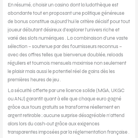
En résumé, choisir un casino dont la ludothèque est
abondante tout en proposant une politique généreuse
de bonus constitue aujourd’hui le critère décisif pour tout
joueur débutant désireux d’explorer l’univers riche et
varié des slots numériques . La combinaison d’une vaste
sélection – soutenue par des fournisseurs reconnus –
avec des offres telles que bienvenue doublée, reloads
réguliers et tournois mensuels maximise non seulement
le plaisir mais aussi le potentiel réel de gains dès les
premières heures de jeu .
La sécurité offerte par une licence solide (MGA, UKGC
ou ANJ) garantit quant à elle que chaque euro gagné
grâce aux tours gratuits se transforme réellement en
argent retirable ; aucune surprise désagréable n’attend
alors lors du cash‑out grâce aux exigences
transparentes imposées par la réglementation française .