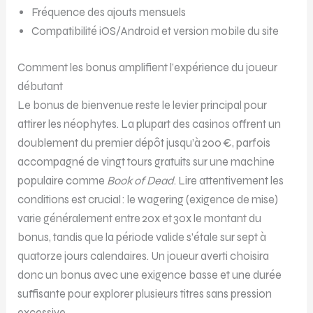
Fréquence des ajouts mensuels
Compatibilité iOS/Android et version mobile du site
Comment les bonus amplifient l’expérience du joueur
débutant
Le bonus de bienvenue reste le levier principal pour
attirer les néophytes. La plupart des casinos offrent un
doublement du premier dépôt jusqu’à 200 €, parfois
accompagné de vingt tours gratuits sur une machine
populaire comme
Book of Dead
. Lire attentivement les
conditions est crucial : le wagering (exigence de mise)
varie généralement entre 20x et 30x le montant du
bonus, tandis que la période valide s’étale sur sept à
quatorze jours calendaires. Un joueur averti choisira
donc un bonus avec une exigence basse et une durée
suffisante pour explorer plusieurs titres sans pression
excessive.