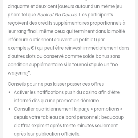
cinquante et deux cent joueurs autour d’un même jeu
phare tel que
Book of Ra Deluxe
. Les participants
reçoivent des crédits supplémentaires proportionnels à
leur rang final ; même ceux qui terminent dans la moitié
inférieure obtiennent souvent un petit lot (par
exemple 5 €) qui peut être réinvesti immédiatement dans
d’autres slots ou conservé comme solde bonus sans
condition supplémentaire si le tournoi stipule un “no
wagering”.
Conseils pour ne pas laisser passer ces offres
Activer les notifications push du casino afin d’être
informé dès qu’une promotion démarre.
Consulter quotidiennement la page « promotions »
depuis votre tableau de bord personnel ; beaucoup
d’offres expirent après trente minutes seulement
après leur publication officielle.