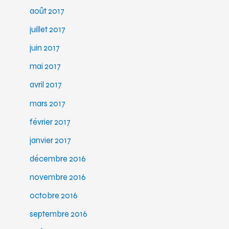
août 2017
juillet 2017
juin 2017
mai 2017
avril 2017
mars 2017
février 2017
janvier 2017
décembre 2016
novembre 2016
octobre 2016
septembre 2016