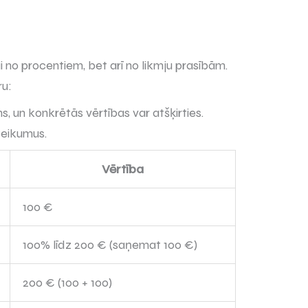
i no procentiem, bet arī no likmju prasībām.
ru:
ns, un konkrētās vērtības var atšķirties.
teikumus.
Vērtība
100 €
100% līdz 200 € (saņemat 100 €)
200 € (100 + 100)