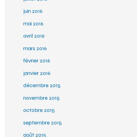
juin 2016
mai 2016
avril 2016
mars 2016
février 2016
janvier 2016
décembre 2015
novembre 2015
octobre 2015
septembre 2015
août 2015