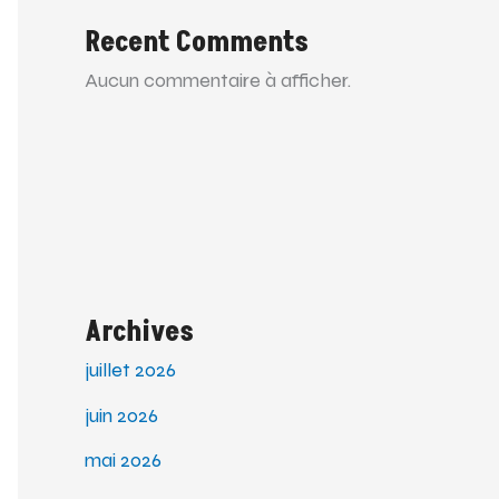
Recent Comments
Aucun commentaire à afficher.
Archives
juillet 2026
juin 2026
mai 2026