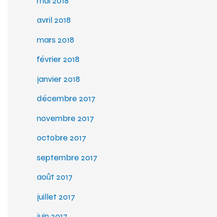
mai 2018
avril 2018
mars 2018
février 2018
janvier 2018
décembre 2017
novembre 2017
octobre 2017
septembre 2017
août 2017
juillet 2017
juin 2017