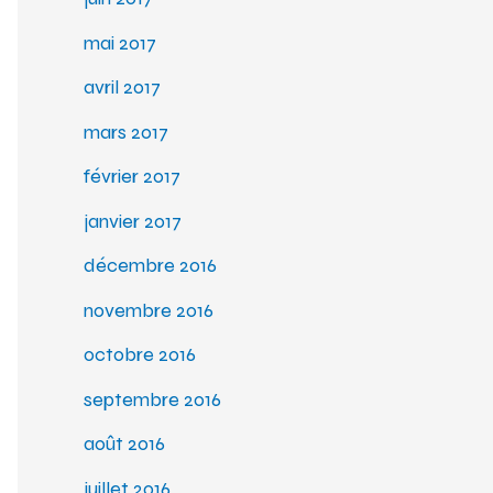
mai 2017
avril 2017
mars 2017
février 2017
janvier 2017
décembre 2016
novembre 2016
octobre 2016
septembre 2016
août 2016
juillet 2016