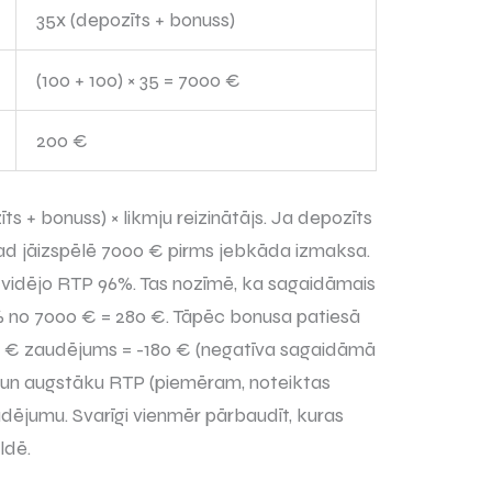
35x (depozīts + bonuss)
(100 + 100) × 35 = 7000 €
200 €
ts + bonuss) × likmju reizinātājs. Ja depozīts
 tad jāizspēlē 7000 € pirms jebkāda izmaksa.
 vidējo RTP 96%. Tas nozīmē, ka sagaidāmais
4% no 7000 € = 280 €. Tāpēc bonusa patiesā
80 € zaudējums = -180 € (negatīva sagaidāmā
ju un augstāku RTP (piemēram, noteiktas
dējumu. Svarīgi vienmēr pārbaudīt, kuras
ldē.