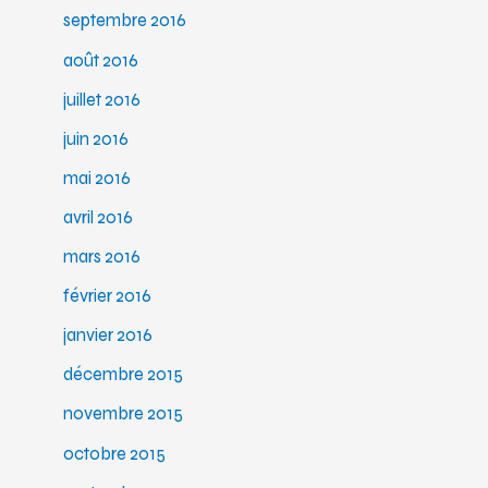
septembre 2016
août 2016
juillet 2016
juin 2016
mai 2016
avril 2016
mars 2016
février 2016
janvier 2016
décembre 2015
novembre 2015
octobre 2015