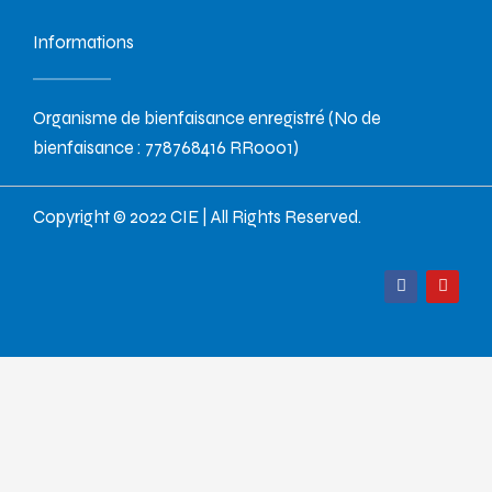
Informations
Organisme de bienfaisance enregistré (No de
bienfaisance : 778768416 RR0001)
Copyright © 2022 CIE | All Rights Reserved.
F
Y
a
o
c
u
e
t
b
u
o
b
o
e
k
-
f