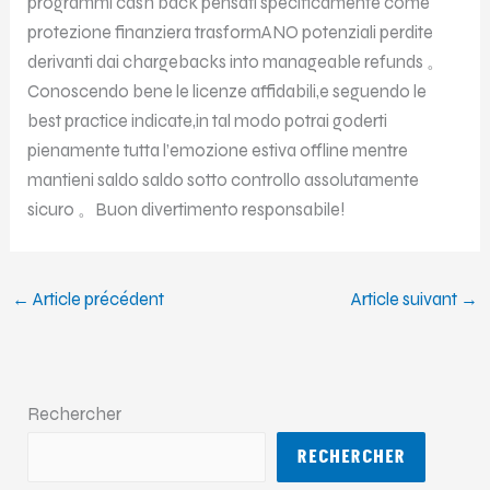
programmi cash back pensati specificamente come
protezione finanziera trasformANO potenziali perdite
derivanti dai chargebacks into manageable refunds 。
Conoscendo bene le licenze affidabili,e seguendo le
best practice indicate,in tal modo potrai goderti
pienamente tutta l’emozione estiva offline mentre
mantieni saldo saldo sotto controllo assolutamente
sicuro 。Buon divertimento responsabile!
←
Article précédent
Article suivant
→
Rechercher
RECHERCHER