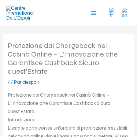
Aller
au
contenu
Protezione dai Chargeback nei
Casinò Online – L’Innovazione che
Garantisce Cashback Sicuro
quest’Estate
/
/ Par
ciespoir
Protezione dai Chargeback nei Casinò Online –
L’Innovazione che Garantisce Cashback Sicuro
quest’Estate
Introduzione
L’estate porta con sé un’ondata di promozioni irresistibili
nei casinò online, dove i bonus possono superare i €500