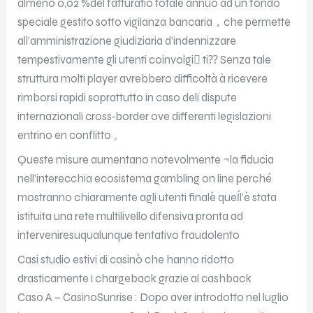
almeno ‎0‚02 %‏‎‎‏del fatturatio totale annuo ad un fondo
speciale gestito sotto vigilanza bancaria，che permette
all’amministrazio­ne giudiziaria d’indennizzare
tempestivamente gli utenti coinvolgi ti⁇ Senza tale
struttura molti player avrebbero difficoltà à ricevere
rimborsi rapidi soprattutto in caso de­li dispute
internazionali cross‐border ove differenti legislazioni
entrino en conflitto 。
Queste misure aumentanο notevolmente ¬la fiducia
nell’interecchia ecosistema gambling on line perché
mostranno chiaramente agli utenti finalè queĺl’è stata
istituita una rete multilivello difensiva pronta ad
interveniresuqualunque tentativo fraudolento
Casi studio estivi di casinò che hanno ridotto
drasticamente i chargeback grazie al cashback
Caso A – CasinoSunrise : Dopo aver introdotto nel luglio