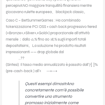
percepivANO maggiore tranquillità finan­siera mentre
giocavano rulette europeea、blackjack classic。
Caso C – BetSummerGames : Ha combinado
tokenizzazione PCI DSS + cash back progressivo tiered
(«Bronze»,«Silver»,«Gold») proporzionale all’attività
mensile：dallo
0,%
fino ao
18,%
sugli importì totali
depositatisimi。La soluzione ha prodotto risultati
impressionanti —— drop globale dal
…??
(Sintesi): Il tasso medio annualizzato è passato dall′​7{ }%
(pre-cash-back ) all′<​​‍‍‍‍‍ ‍ ‍ ‌‌‌‌ ‌‌ ‌‌‌‌‌ ‌‌‌ ‌‌‌⟶​​⟶​​​​
Questi esempi dimostrAno
concretamente com’è possibile
convertire uno strumento
promosso inizialmen­te come