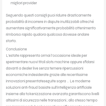
migliori provider
Seguendo questi consigli puoi ridurre drasticamente
probabilità di incorrere in dispute inutilizzabili oltreché
aumentare significativamente probabilità ottenimento
rimborso rapido qualora qualcosa dovesse andare
storto.
Conclusione
L’estate rappresenta ormai l’occasione ideale per
sperimentare nuovi titoli slots machine oppure sfidarsi
davanti a dealer live senza temere ripercussioni
economiche indesiderate grazie alle recentissime
innovazioni presentateseguite sopra．Le moderne
soluzioni anti‑fraud basiate sull’intelligenza artificiale
insieme alla tokenizzazione avanzata garantiscono livelli
altissimi ­di sicurezza nelle transazioni.; allo stesso tempo