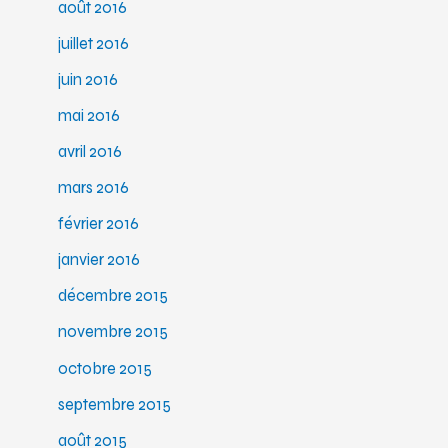
août 2016
juillet 2016
juin 2016
mai 2016
avril 2016
mars 2016
février 2016
janvier 2016
décembre 2015
novembre 2015
octobre 2015
septembre 2015
août 2015