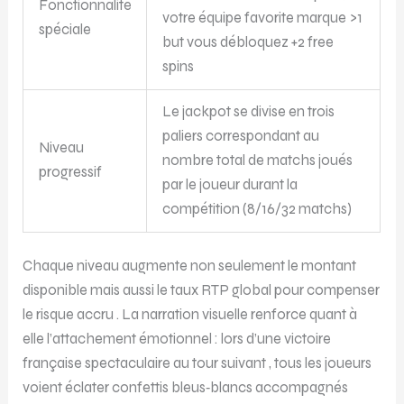
Fonctionnalité
votre équipe favorite marque >1
spéciale
but vous débloquez +2 free
spins
Le jackpot se divise en trois
paliers correspondant au
Niveau
nombre total de matchs joués
progressif
par le joueur durant la
compétition (8/16/32 matchs)
Chaque niveau augmente non seulement le montant
disponible mais aussi le taux RTP global pour compenser
le risque accru . La narration visuelle renforce quant à
elle l’attachement émotionnel : lors d’une victoire
française spectaculaire au tour suivant , tous les joueurs
voient éclater confettis bleus‑blancs accompagnés