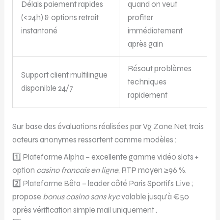
Délais paiement rapides
quand on veut
(<24h) & options retrait
profiter
instantané
immédiatement
après gain
Résout problèmes
Support client multilingue
techniques
disponible 24/7
rapidement
Sur base des évaluations réalisées par Vg Zone.Net, trois
acteurs anonymes ressortent comme modèles :
1️⃣ Plateforme Alpha – excellente gamme vidéo slots +
option
casino francais en ligne
, RTP moyen ≥96 %.
2️⃣ Plateforme Bêta – leader côté Paris Sportifs Live ;
propose
bonus casino sans kyc
valable jusqu’à €50
après vérification simple mail uniquement .