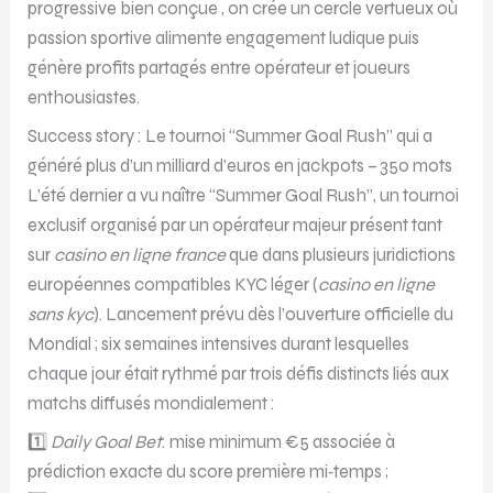
progressive bien conçue , on crée un cercle vertueux où
passion sportive alimente engagement ludique puis
génère profits partagés entre opérateur et joueurs
enthousiastes.
Success story : Le tournoi “Summer Goal Rush” qui a
généré plus d’un milliard d’euros en jackpots – 350 mots
L’été dernier a vu naître “Summer Goal Rush”, un tournoi
exclusif organisé par un opérateur majeur présent tant
sur
casino en ligne france
que dans plusieurs juridictions
européennes compatibles KYC léger (
casino en ligne
sans kyc
). Lancement prévu dès l’ouverture officielle du
Mondial ; six semaines intensives durant lesquelles
chaque jour était rythmé par trois défis distincts liés aux
matchs diffusés mondialement :
1️⃣
Daily Goal Bet
: mise minimum €5 associée à
prédiction exacte du score première mi‑temps ;