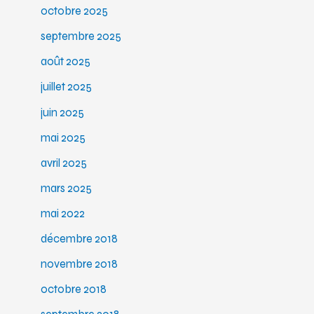
octobre 2025
septembre 2025
août 2025
juillet 2025
juin 2025
mai 2025
avril 2025
mars 2025
mai 2022
décembre 2018
novembre 2018
octobre 2018