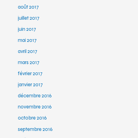
août 2017
juillet 2017
juin 2017
mai 2017
avril 2017
mars 2017
février 2017
janvier 2017
décembre 2016
novembre 2016
octobre 2016
septembre 2016