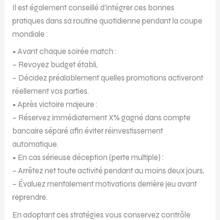
Il est également conseillé d’intégrer ces bonnes
pratiques dans sa routine quotidienne pendant la coupe
mondiale :
• Avant chaque soirée match :
– Revoyez budget établi,
– Décidez préalablement quelles promotions activeront
réellement vos parties.
• Après victoire majeure :
– Réservez immédiatement X% gagné dans compte
bancaire séparé afin éviter réinvestissement
automatique.
• En cas sérieuse déception (perte multiple) :
– Arrêtez net toute activité pendant au moins deux jours,
– Évaluez mentalement motivations derrière jeu avant
reprendre.
En adoptant ces stratégies vous conservez contrôle