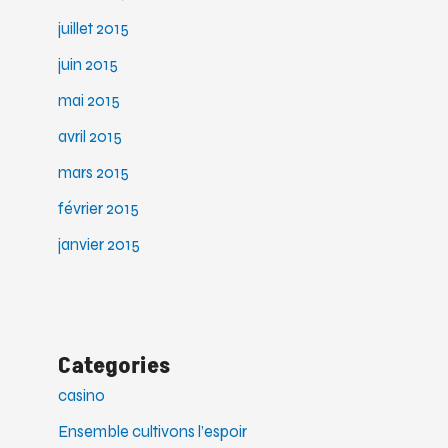
juillet 2015
juin 2015
mai 2015
avril 2015
mars 2015
février 2015
janvier 2015
Categories
casino
Ensemble cultivons l’espoir