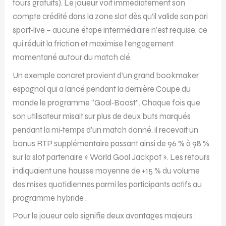
tours gratuits). Le joueur voit immédiatement son
compte crédité dans la zone slot dès qu’il valide son pari
sport‑live – aucune étape intermédiaire n’est requise, ce
qui réduit la friction et maximise l’engagement
momentané autour du match clé.
Un exemple concret provient d’un grand bookmaker
espagnol qui a lancé pendant la dernière Coupe du
monde le programme “Goal‑Boost”. Chaque fois que
son utilisateur misait sur plus de deux buts marqués
pendant la mi‑temps d’un match donné, il recevait un
bonus RTP supplémentaire passant ainsi de 96 % à 98 %
sur la slot partenaire « World Goal Jackpot ». Les retours
indiquaient une hausse moyenne de +15 % du volume
des mises quotidiennes parmi les participants actifs au
programme hybride .
Pour le joueur cela signifie deux avantages majeurs :