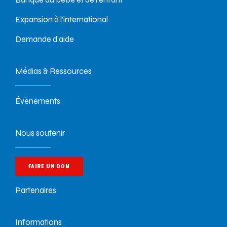
Expansion à l’international
Demande d’aide
Médias & Ressources
Évènements
Nous soutenir
FAIRE UN DON
Partenaires
Informations