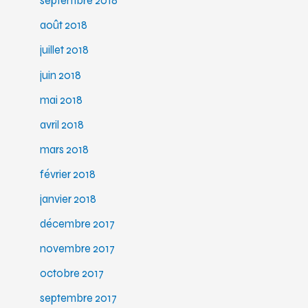
septembre 2018
août 2018
juillet 2018
juin 2018
mai 2018
avril 2018
mars 2018
février 2018
janvier 2018
décembre 2017
novembre 2017
octobre 2017
septembre 2017