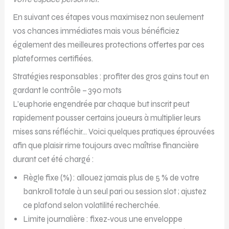
En suivant ces étapes vous maximisez non seulement
vos chances immédiates mais vous bénéficiez
également des meilleures protections offertes par ces
plateformes certifiées.
Stratégies responsables : profiter des gros gains tout en
gardant le contrôle – 390 mots
L’euphorie engendrée par chaque but inscrit peut
rapidement pousser certains joueurs à multiplier leurs
mises sans réfléchir… Voici quelques pratiques éprouvées
afin que plaisir rime toujours avec maîtrise financière
durant cet été chargé :
Règle fixe (%) : allouez jamais plus de 5 % de votre
bankroll totale à un seul pari ou session slot ; ajustez
ce plafond selon volatilité recherchée.
Limite journalière : fixez‐vous une enveloppe