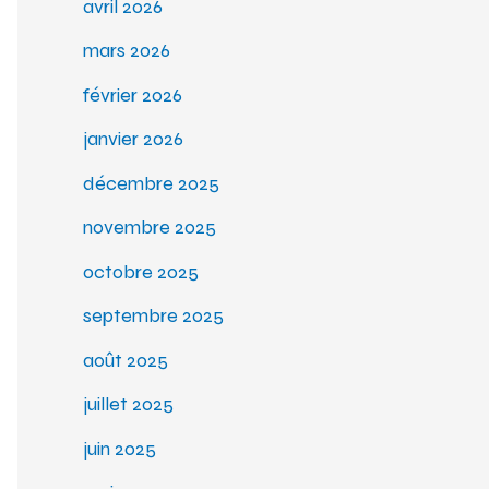
avril 2026
mars 2026
février 2026
janvier 2026
décembre 2025
novembre 2025
octobre 2025
septembre 2025
août 2025
juillet 2025
juin 2025