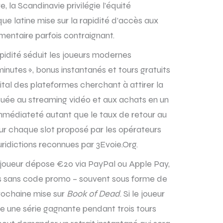
 la Scandinavie privilégie l’équité
ue latine mise sur la rapidité d’accès aux
mentaire parfois contraignant.
apidité séduit les joueurs modernes
inutes », bonus instantanés et tours gratuits
ital des plateformes cherchant à attirer la
tuée au streaming vidéo et aux achats en un
’immédiateté autant que le taux de retour au
sur chaque slot proposé par les opérateurs
ridictions reconnues par 3Evoie.Org.
 joueur dépose €20 via PayPal ou Apple Pay,
s sans code promo – souvent sous forme de
rochaine mise sur
Book of Dead
. Si le joueur
 une série gagnante pendant trois tours