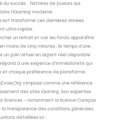
 du succès : histoires de joueurs qui
 dans l’iGaming moderne
s’est transformé ces dernières années
t ultra‑rapide.
cher un retrait et voir les fonds apparaître
 en moins de cinq minutes ; le temps d’une
 un gain virtuel en argent réel disponible
 répond à une exigence d’immédiateté qui
e et chaque préférence de plateforme.
3Evoie.Org s’impose comme une référence
ssement des sites iGaming. Son expertise
des licences – notamment la licence Curaçao
 la transparence des conditions générales.
tions détaillées ici :