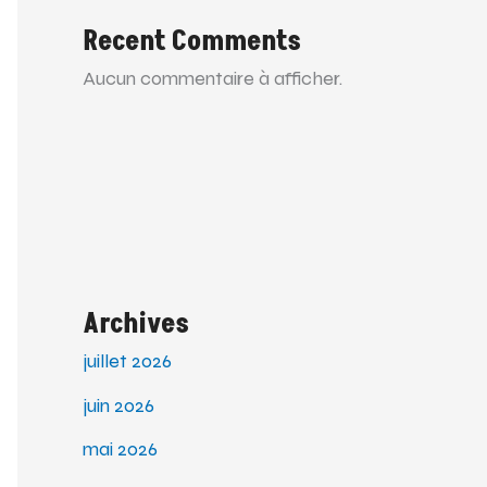
Recent Comments
Aucun commentaire à afficher.
Archives
juillet 2026
juin 2026
mai 2026