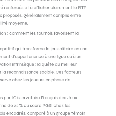
té renforcés et à afficher clairement le RTP
ux proposés, généralement compris entre
tilité moyenne.
ion : comment les tournois favorisent la
étitif qui transforme le jeu solitaire en une
iment d’appartenance à une ligue ou à un
tion intrinsèque : la quête du meilleur
t la reconnaissance sociale. Ces facteurs
bservé chez les joueurs en phase de
s par l’Observatoire Français des Jeux
ne de 22 % du score PGSI chez les
rnois encadrés, comparé à un groupe témoin