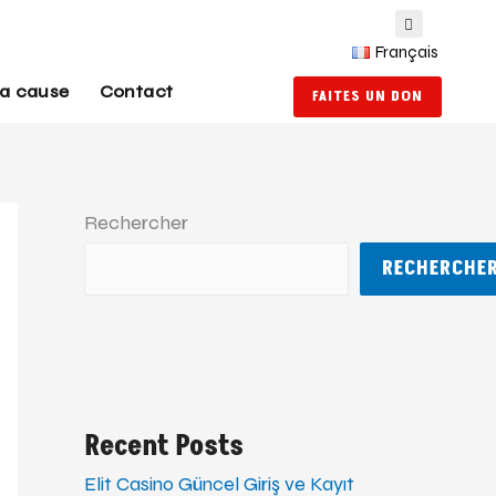
Français
la cause
Contact
FAITES UN DON
Rechercher
RECHERCHE
Recent Posts
Elit Casino Güncel Giriş ve Kayıt