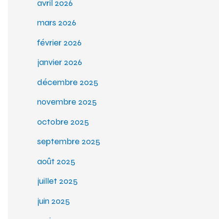
avril 2026
mars 2026
février 2026
janvier 2026
décembre 2025
novembre 2025
octobre 2025
septembre 2025
août 2025
juillet 2025
juin 2025