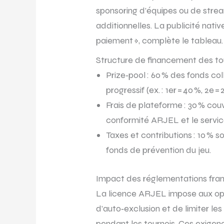
sponsoring d’équipes ou de stre
additionnelles. La publicité nativ
paiement », complète le tableau.
Structure de financement des to
Prize‑pool : 60 % des fonds co
progressif (ex. : 1er = 40 %, 2e = 
Frais de plateforme : 30 % cou
conformité ARJEL et le service
Taxes et contributions : 10 % s
fonds de prévention du jeu.
Impact des réglementations franç
La licence ARJEL impose aux opé
d’auto‑exclusion et de limiter le
pendant les tournois. Ces exigenc