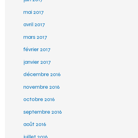
mai 2017
avril 2017
mars 2017
février 2017
janvier 2017
décembre 2016
novembre 2016
octobre 2016
septembre 2016
août 2016
juillet 2016