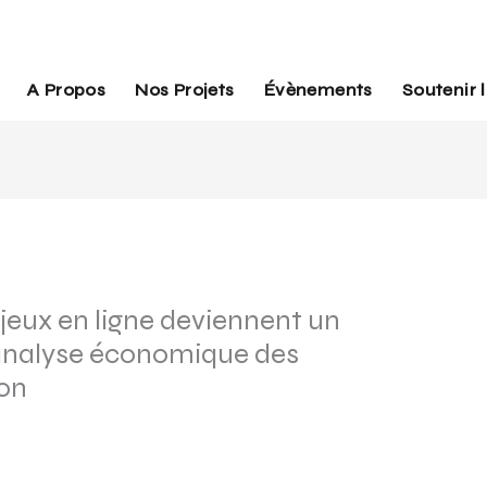
A Propos
Nos Projets
Évènements
Soutenir 
jeux en ligne deviennent un
: analyse économique des
ion