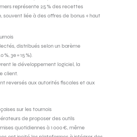
amers représente 25 % des recettes
e, souvent liée à des offres de bonus « haut
urnois
llectés, distribués selon un barème
20 %, 3e = 15 %).
vrent le développement logiciel, la
 client.
ont reversés aux autorités fiscales et aux
aises sur les tournois
rateurs de proposer des outils
s mises quotidiennes à 1 000 €, même
es ont incité les plateformes à intégrer des