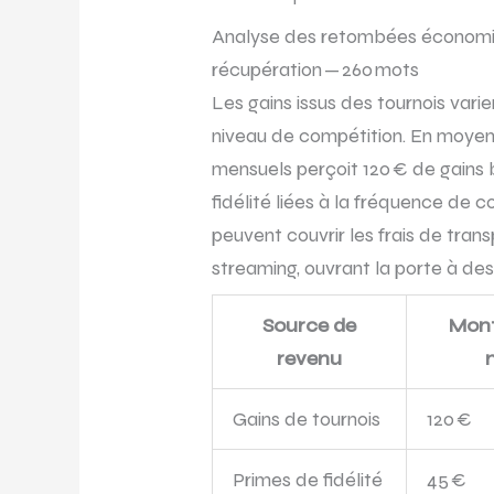
Analyse des retombées économiq
récupération — 260 mots
Les gains issus des tournois varie
niveau de compétition. En moyenn
mensuels perçoit 120 € de gains 
fidélité liées à la fréquence de 
peuvent couvrir les frais de tra
streaming, ouvrant la porte à de
Source de
Mon
revenu
Gains de tournois
120 €
Primes de fidélité
45 €