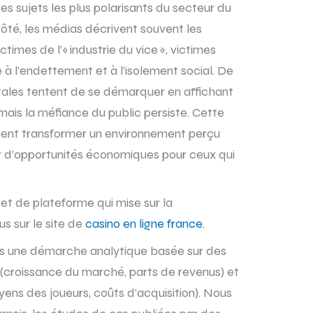
es sujets les plus polarisants du secteur du
ôté, les médias décrivent souvent les
imes de l’« industrie du vice », victimes
 à l’endettement et à l’isolement social. De
légales tentent de se démarquer en affichant
ais la méfiance du public persiste. Cette
ment transformer un environnement perçu
d’opportunités économiques pour ceux qui
t de plateforme qui mise sur la
us sur le site de
casino en ligne france
.
ns une démarche analytique basée sur des
croissance du marché, parts de revenus) et
ns des joueurs, coûts d’acquisition). Nous