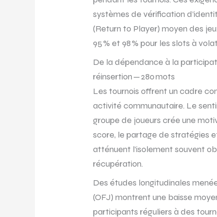
systèmes de vérification d’identi
(Return to Player) moyen des je
95 % et 98 % pour les slots à vola
De la dépendance à la participat
réinsertion — 280 mots
Les tournois offrent un cadre comp
activité communautaire. Le sent
groupe de joueurs crée une motiva
score, le partage de stratégies e
atténuent l’isolement souvent o
récupération.
Des études longitudinales menée
(OFJ) montrent une baisse moyen
participants réguliers à des tou