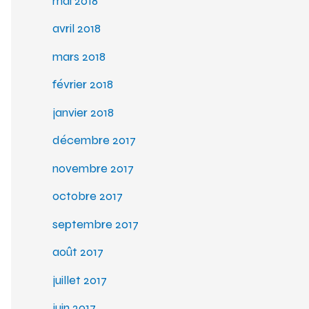
mai 2018
avril 2018
mars 2018
février 2018
janvier 2018
décembre 2017
novembre 2017
octobre 2017
septembre 2017
août 2017
juillet 2017
juin 2017