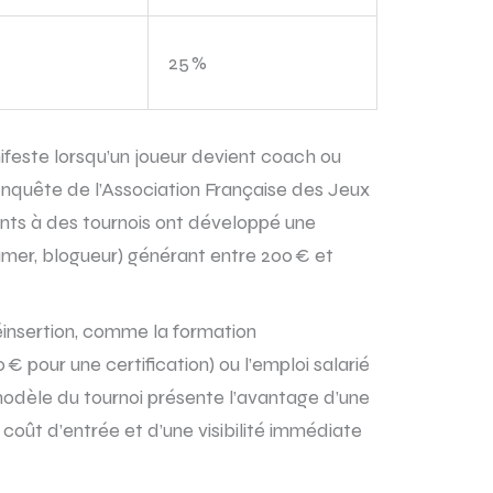
25 %
nifeste lorsqu’un joueur devient coach ou
enquête de l’Association Française des Jeux
nts à des tournois ont développé une
amer, blogueur) générant entre 200 € et
insertion, comme la formation
€ pour une certification) ou l’emploi salarié
 modèle du tournoi présente l’avantage d’une
 coût d’entrée et d’une visibilité immédiate