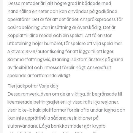
Dessa metoder är i allt högre grad inbäddade med
handhållna enheter och kan användas på godkända
operatörer. Det är för att det är det. Anspråksprocess för
casinobelöning utan insättning är överskådlig. Det är
kopplat till dina medel och din spelstil. Att få en stor
utbetalning höjer humöret, får spelare att vilja spela mer.
Aktivera SMS/autentisering för att lägga till ett lager.
Sammanfattningsvis, iGaming-sektorn är stark på grund
av flexibilitet och intresset förblir högt. Ansvarsfullt
spelande är fortfarande viktigt.
Fler jackpottar Varje dag
Dessa ramverk, även om de är viktiga, är begränsade till
licensierade bettingsajter enligt vissa rättsliga regioner,
visar icke-lokala plattformar förblir ofta undantagna och
kan inte upprätthålla sådana restriktioner på
slutanvändare. Låga bankkostnader gör krypto