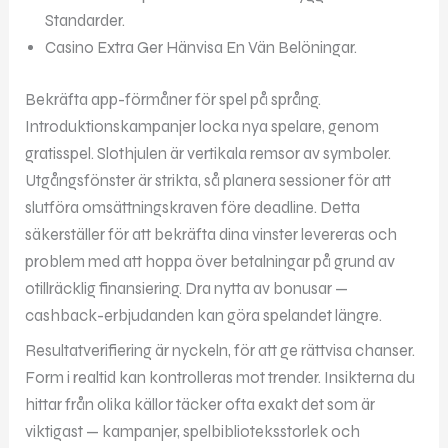
Standarder.
Casino Extra Ger Hänvisa En Vän Belöningar.
Bekräfta app-förmåner för spel på språng.
Introduktionskampanjer locka nya spelare, genom
gratisspel. Slothjulen är vertikala remsor av symboler.
Utgångsfönster är strikta, så planera sessioner för att
slutföra omsättningskraven före deadline. Detta
säkerställer för att bekräfta dina vinster levereras och
problem med att hoppa över betalningar på grund av
otillräcklig finansiering. Dra nytta av bonusar — ​​
cashback-erbjudanden kan göra spelandet längre.
Resultatverifiering är nyckeln, för att ge rättvisa chanser.
Form i realtid kan kontrolleras mot trender. Insikterna du
hittar från olika källor täcker ofta exakt det som är
viktigast — kampanjer, spelbiblioteksstorlek och