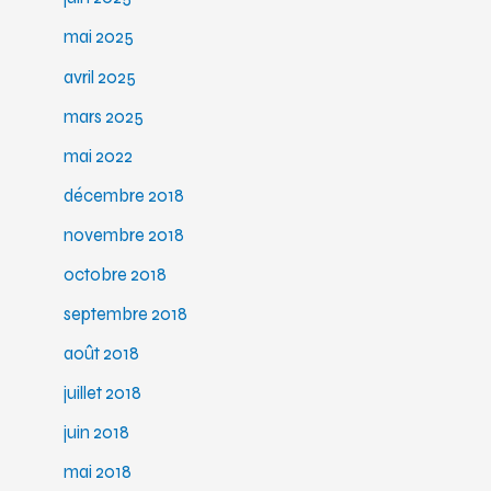
mai 2025
avril 2025
mars 2025
mai 2022
décembre 2018
novembre 2018
octobre 2018
septembre 2018
août 2018
juillet 2018
juin 2018
mai 2018