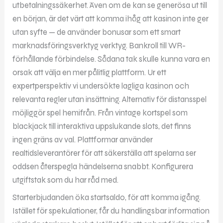
utbetalningssäkerhet. Även om de kan se generösa ut till
en början, är det värt att komma ihåg att kasinon inte ger
utan syfte — de använder bonusar som ett smart
marknadsföringsverktyg verktyg. Bankroll till WR-
förhållande förbindelse. Sådana tak skulle kunna vara en
orsak att välja en mer pålitlig plattform. Ur ett
expertperspektiv vi undersökte lagliga kasinon och
relevanta regler utan insättning. Alternativ för distansspel
möjliggör spel hemifrån. Från vintage kortspel som
blackjack till interaktiva uppslukande slots, det finns
ingen gräns av val. Plattformar använder
realtidsleverantörer för att säkerställa att spelarna ser
oddsen återspegla händelserna snabbt. Konfigurera
utgiftstak som du har råd med.
Starterbjudanden öka startsaldo, för att komma igång.
Istället för spekulationer, får du handlingsbar information