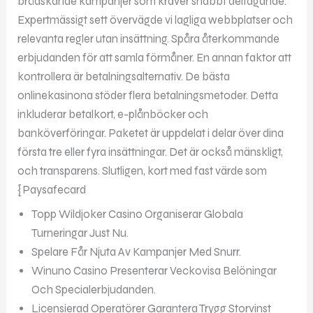
brådskande kampanjer som kräver snabbt deltagande.
Expertmässigt sett övervägde vi lagliga webbplatser och
relevanta regler utan insättning. Spåra återkommande
erbjudanden för att samla förmåner. En annan faktor att
kontrollera är betalningsalternativ. De bästa
onlinekasinona stöder flera betalningsmetoder. Detta
inkluderar betalkort, e-plånböcker och
banköverföringar. Paketet är uppdelat i delar över dina
första tre eller fyra insättningar. Det är också mänskligt,
och transparens. Slutligen, kort med fast värde som
{Paysafecard
Topp Wildjoker Casino Organiserar Globala
Turneringar Just Nu.
Spelare Får Njuta Av Kampanjer Med Snurr.
Winuno Casino Presenterar Veckovisa Belöningar
Och Specialerbjudanden.
Licensierad Operatörer Garantera Trygg Storvinst