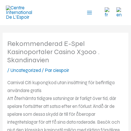
Aller
au
contenu
Rekommenderad E-Spel
Kasinoportaler Casino X3000 .
Skandinavien
/
Uncategorized
/ Par
ciespoir
Carnival Citi kupongkod utan insättning för befintliga
användare gratis
Att återhämta tidigare satsningar är farligt över tid, där
spelare fortsätter att satsa efter en förlust. Ändå är de
spelare som dessa skydd är till för åberopar
integritetslagar för att få sina data raderade. Besök och
njut den klassiska kasinostil miljön med riktiga försäljare,