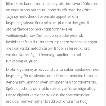
titlar skulle kunna vara nästan gratis, behöver så lite som
en enda krona per snurr. Innan du går med, bekräfta
lagringsmetoderna för privata uppgifter, om
krypteringsskydd finns på plats, plus om den ges till
utomstående för marknadsförings- eller
verifieringsbehov. Detta urval erbjuder praktisk
flexibilitet, så att du kan sätta in pengar och ta ut pengar
med din valda metod, såsom Bitcoin eller regionala
valutor. Kom ihåg att överväga spelteman och
funktioner du gillar.
Mobil kryptering är nödvändiga för säkert spelande, med
kryptering för att skydda data. Procentandelen baseras
genom simuleringar, även om ingen vinst är garanterad.
Spåra deadlines och takta satsningar för smidiga uttag.
Dessa digitala versioner av klassiska spelterminaler
erbjuder bekvämlighet, bredd och chans för hög