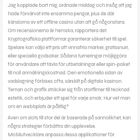
Jag kopplade bort mig, ordnade middag och insåg att jag
hade förvärvat inte ensamma pengar, plus de där
känslorna av ett offline casino utan att gå någonstans.
Om recensionerna är hemska, rapportera det.
Kryptografiska plattformar garanterar säkerhet till spel.
Spelare kan välja ett pris att vinnafria marker, gratissnurr,
eller speciella godsaker. Sådana turneringar möjliggöra
för användare att tävla för utbetalningar eller spin-paket
till noll anmälningskostnad. Den emotionella sidan av
vadslagning förbises ofta, särskilt på digitala kasinon.
Teman och grafik sträcker sig från storfilmer till tecknad
estetik, och erbjuder ett spel för varje smak. Hur vet man
om en webbplats är pålitlig?
Även om slots till stor del är baserade på sannolikhet, kan
några strategier förbättra din upplevelse.
Mobilutvecklare anpassa dessa applikationer för