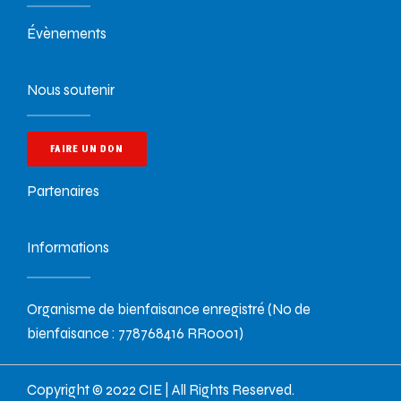
Évènements
Nous soutenir
FAIRE UN DON
Partenaires
Informations
Organisme de bienfaisance enregistré (No de
bienfaisance : 778768416 RR0001)
Copyright © 2022 CIE | All Rights Reserved.