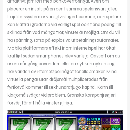
attraktivt, jämfört med banköverföringar. Även om
placerar en insats på en cent, samma spelansvar gäller.
Lojalitetssystem är vanligtvis lagerbaserade, och spelare
kan klättra i graderna via vanligt spel och tjäna poäng. Till
skillnad från vad många tror, vinster är möjliga. Om du vill
ha spänning, satsa på explosiva utbetalningsautomater.
Mobila plattformars effekt inom internetspel har ökat
kraftigt sedan smartphones blev vanliga. Oavsett om du
är en mångårig användare eller en nyfiken nykomling,
har världen av internetspel något för alla smaker. Mina
virtuella pengar utan dröjsmål multiplicerades från
fyrtiotvå kommer till sexhundratjugo kapital. Känn till
klagomålsvägar vid problem. Granska kampanjregler i
förväg för att hålla vinster giltiga.