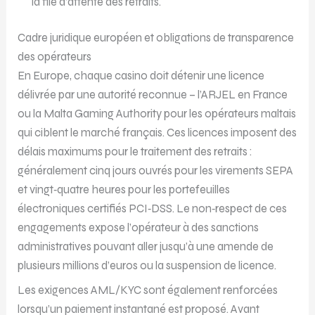
la file d’attente des retraits.
Cadre juridique européen et obligations de transparence
des opérateurs
En Europe, chaque casino doit détenir une licence
délivrée par une autorité reconnue – l’ARJEL en France
ou la Malta Gaming Authority pour les opérateurs maltais
qui ciblent le marché français. Ces licences imposent des
délais maximums pour le traitement des retraits :
généralement cinq jours ouvrés pour les virements SEPA
et vingt‑quatre heures pour les portefeuilles
électroniques certifiés PCI‑DSS. Le non‑respect de ces
engagements expose l’opérateur à des sanctions
administratives pouvant aller jusqu’à une amende de
plusieurs millions d’euros ou la suspension de licence.
Les exigences AML/KYC sont également renforcées
lorsqu’un paiement instantané est proposé. Avant