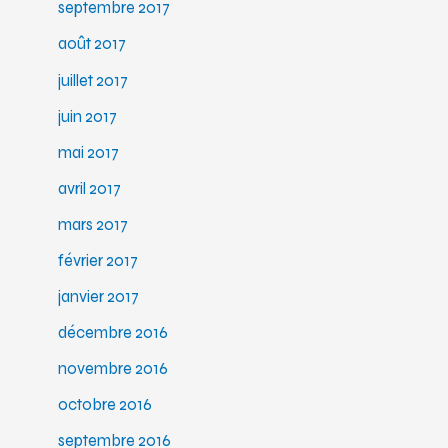
septembre 2017
août 2017
juillet 2017
juin 2017
mai 2017
avril 2017
mars 2017
février 2017
janvier 2017
décembre 2016
novembre 2016
octobre 2016
septembre 2016