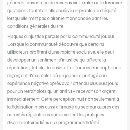
génèrent davantage de revenus via le rake ou le turnover
quotidien ; toutefois elle soulève un problème d’équité
lorsqu’elle n’est pas clairement annoncée dans les
conditions générales du site.
Risques d’injustice perçue par la communauté joueur
Lorsque la communauté découvre que certains
utilisateurs profitent d’une rapidité exclusive, elle peut
développer un sentiment d’injustice qui affecte la
réputation globale du casino. Les forums francophones
regorgent d’exemples où un joueur a partagé son
expérience négative après avoir attendu plusieurs jours
pour un retrait alors qu’un ami VIP recevait son argent
immédiatement. Cette perception nuit non seulement à
la fidélisation mais aussi à l’image du secteur auprès des
autorités régulatrices qui surveillent les pratiques
discriminatoires liées aux programmes fidélité.