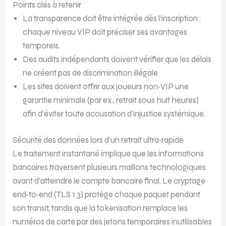
Points clés à retenir
La transparence doit être intégrée dès l’inscription :
chaque niveau VIP doit préciser ses avantages
temporels.
Des audits indépendants doivent vérifier que les délais
ne créent pas de discrimination illégale.
Les sites doivent offrir aux joueurs non‑VIP une
garantie minimale (par ex., retrait sous huit heures)
afin d’éviter toute accusation d’injustice systémique.
Sécurité des données lors d’un retrait ultra‑rapide
Le traitement instantané implique que les informations
bancaires traversent plusieurs maillons technologiques
avant d’atteindre le compte bancaire final. Le cryptage
end‑to‑end (TLS 1.3) protège chaque paquet pendant
son transit, tandis que la tokenisation remplace les
numéros de carte par des jetons temporaires inutilisables