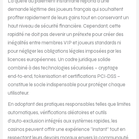
La quête du paiement instantané répond à une
demande légitime des joueurs français qui souhaitent
profiter rapidement de leurs gains tout en conservant un
haut niveau de sécurité financière. Cependant, cette
rapidité ne doit pas devenir un prétexte pour créer des
inégalités entre membres VIP et joueurs standards ni
pour négliger les obligations légales imposées par les
licences européennes. Un cadre juridique solide
combiné à des technologies sécurisées – cryptage
end‑to‑end, tokenisation et certifications PCI‑DSS –
constitue le socle indispensable pour protéger chaque
utilisateur.
En adoptant des pratiques responsables telles que limites
automatiques, vérifications aléatoires et outils
d’auto‑exclusion intégrés aux systèmes rapides, les
casinos peuvent offrir une expérience “instant” tout en
respectant leurs devoirs moraux envers la communauté