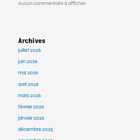
Aucun commentaire à afficher.
Archives
juillet 2026
juin 2026
mai 2026
avril 2026
mars 2026
février 2026
janvier 2026
décembre 2025