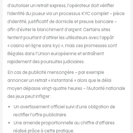
d’autoriser un retrait express, l’opérateur doit vérifier
l’identité du joueur via un processus KYC complet – pièce
d’identité, justificatif de domicile et preuve bancaire –
afin d’éviter le blanchiment d’argent. Certains sites
tentent pourtant d’attirer les utilisateurs avec l’appât
« casino en ligne sans kyc », mais ces promesses sont
illégales dans l’Union européenne et entraînent
rapidement des poursuites judiciaires.
En cas de publicité mensongère – par exemple
annoncer un retrait « instantané » alors que le délai
moyen dépasse vingt‑quatre heures – l’Autorité nationale
des jeux peut infliger :
Un avertissement officiel suivi d’une obligation de
rectifier l’offre publicitaire.
Une amende proportionnelle au chiffre d’affaires
réalisé grâce à cette pratique.