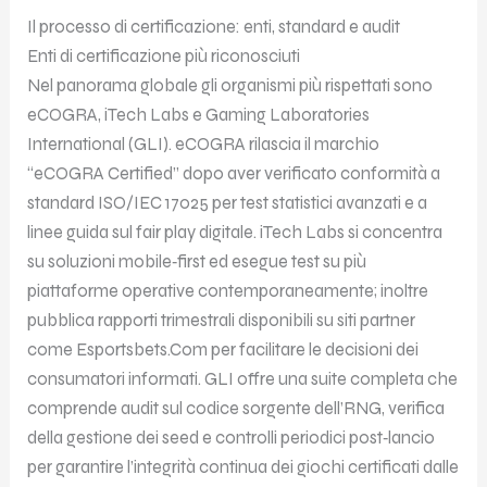
Il processo di certificazione: enti, standard e audit
Enti di certificazione più riconosciuti
Nel panorama globale gli organismi più rispettati sono
eCOGRA, iTech Labs e Gaming Laboratories
International (GLI). eCOGRA rilascia il marchio
“eCOGRA Certified” dopo aver verificato conformità a
standard ISO/IEC 17025 per test statistici avanzati e a
linee guida sul fair play digitale. iTech Labs si concentra
su soluzioni mobile‑first ed esegue test su più
piattaforme operative contemporaneamente; inoltre
pubblica rapporti trimestrali disponibili su siti partner
come Esportsbets.Com per facilitare le decisioni dei
consumatori informati. GLI offre una suite completa che
comprende audit sul codice sorgente dell’RNG, verifica
della gestione dei seed e controlli periodici post‑lancio
per garantire l’integrità continua dei giochi certificati dalle