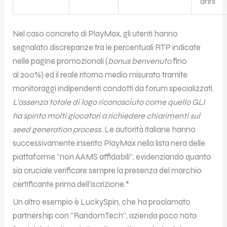
anni
Nel caso concreto di PlayMax, gli utenti hanno
segnalato discrepanze tra le percentuali RTP indicate
nelle pagine promozionali (
bonus benvenuto
fino
al 200%) ed il reale ritorno medio misurato tramite
monitoraggi indipendenti condotti da forum specializzati.
L’assenza totale di logo riconosciuto come quello GLI
ha spinto molti giocatori a richiedere chiarimenti sul
seed generation process.
Le autorità italiane hanno
successivamente inserito PlayMax nella lista nera delle
piattaforme “non AAMS affidabili”, evidenziando quanto
sia cruciale verificare sempre la presenza del marchio
certificante prima dell’iscrizione.*
Un altro esempio è LuckySpin, che ha proclamato
partnership con “RandomTech”, azienda poco nota