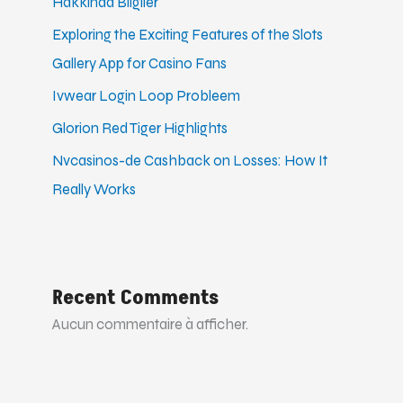
Hakkında Bilgiler
Exploring the Exciting Features of the Slots
Gallery App for Casino Fans
Ivwear Login Loop Probleem
Glorion Red Tiger Highlights
Nvcasinos-de Cashback on Losses: How It
Really Works
Recent Comments
Aucun commentaire à afficher.