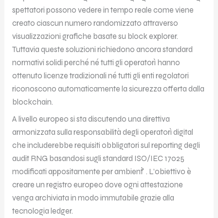
spettatori possono vedere in tempo reale come viene
creato ciascun numero randomizzato attraverso
visualizzazioni grafiche basate su block explorer.
Tuttavia queste soluzioni richiedono ancora standard
normativi solidi perché né tutti gli operator​​ì hanno
ottenuto licenze tradizionali né tutti gli enti regolatori
riconoscono automaticamente la sicurezza offerta dalla
blockchain.
A livello europeo si sta discutendo una direttiva
armonizzata sulla responsabilità degli operator​​ì digital​​​­­­​⁠⁠⁠⁠⁠⁠⁠⁠
che includerebbe requisiti obbligatori sul reporting degli
audit RNG basandosi sugli standard ISO/IEC 17025
modificati appositamente per ambient​​​​‍‌‍‌‍⁢⁢‎‏⁦⁦‏‌‎‪‪‌‌⁣⁣‌​​​̀​​̍̍​​̀​​̍​​̀​​​​​​̍​​​​​​​̍​​̀​​​​​​​ ​. L’obiettivo è
creare un registro europeo dove ogni attestazione
venga archiviata in modo immutabile grazie alla