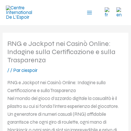
Aller
au
contenu
RNG e Jackpot nei Casinò Online:
Indagine sulla Certificazione e sulla
Trasparenza
/
/ Par
ciespoir
RNG e Jackpot nei Casinò Online: Indagine sulla
Certificazione e sulla Trasparenza
Nel mondo del gioco d’azzardo digitale la casualità è il
pilastro su cui si fonda l’intera esperienza del giocatore.
Un generatore di numeri casuali (RNG) affidabile
garantisce che ogni giro di roulette, ogni mano di
blackjack o ogni spin di slot sia imprevedibile e privo di