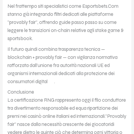
Nel frattempo siti specialistici come Esportsbets.Com
stanno già integrando filtri dedicati alle piattaforme
“provably fair”, offrendo guide passo passo su come
leggere le transizioni on‑chain relative agli stake game &
sportsbook.
Il futuro quindi combina trasparenza tecnica —
blockchain + provably fair — con vigilanza normativa
rafforzata dall’unione fra autorità nazionali UE ed
organismі internazionali dedicatі alla protezione dei
consumatori digital​‍‏‎‎‏‌‏‎‏‏‬ .
Conclusione
La certificazione RNG rappresenta oggi il filo conduttore
tra divertimento responsabile ed equa ripartizione dei
premi nei casinò online italiani ed internazionali.“Provably
fair” nasce dalla necessità crescente dei giocatoridi
vedere dietro le quinte ciò che determina ogni vittoria o