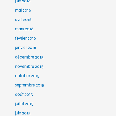
juin 2016
mai 2016
avril 2016
mars 2016
février 2016
janvier 2016
décembre 2015
novembre 2015
octobre 2015
septembre 2015
août 2015
juillet 2015
juin 2015