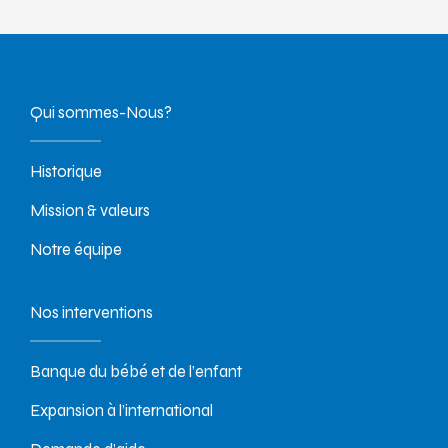
Qui sommes-Nous?
Historique
Mission & valeurs
Notre équipe
Nos interventions
Banque du bébé et de l’enfant
Expansion à l’international