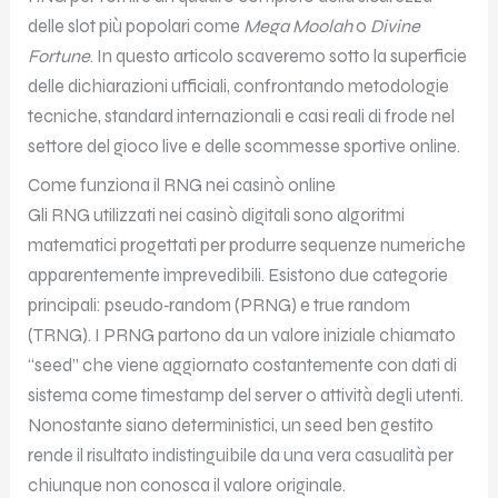
delle slot più popolari come
Mega Moolah
o
Divine
Fortune
. In questo articolo scaveremo sotto la superficie
delle dichiarazioni ufficiali, confrontando metodologie
tecniche, standard internazionali e casi reali di frode nel
settore del gioco live e delle scommesse sportive online.
Come funziona il RNG nei casinò online
Gli RNG utilizzati nei casinò digitali sono algoritmi
matematici progettati per produrre sequenze numeriche
apparentemente imprevedibili. Esistono due categorie
principali: pseudo‑random (PRNG) e true random
(TRNG). I PRNG partono da un valore iniziale chiamato
“seed” che viene aggiornato costantemente con dati di
sistema come timestamp del server o attività degli utenti.
Nonostante siano deterministici, un seed ben gestito
rende il risultato indistinguibile da una vera casualità per
chiunque non conosca il valore originale.