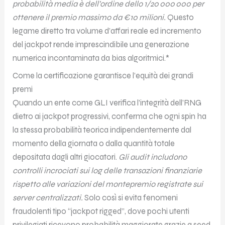
probabilità media è dell’ordine dello 1/20 000 000 per
ottenere il premio massimo da €10 milioni.
Questo
legame diretto tra volume d’affari reale ed incremento
del jackpot rende imprescindibile una generazione
numerica incontaminata da bias algoritmici.*
Come la certificazione garantisce l’equità dei grandi
premi
Quando un ente come GLI verifica l’integrità dell’RNG
dietro ai jackpot progressivi, conferma che ogni spin ha
la stessa probabilità teorica indipendentemente dal
momento della giornata o dalla quantità totale
depositata dagli altri giocatori.
Gli audit includono
controlli incrociati sui log delle transazioni finanziarie
rispetto alle variazioni del montepremio registrate sui
server centralizzati.
Solo così si evita fenomeni
fraudolenti tipo “jackpot rigged”, dove pochi utenti