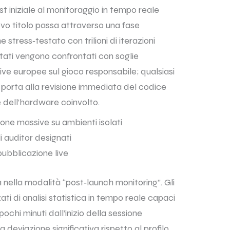
test iniziale al monitoraggio in tempo reale
uovo titolo passa attraverso una fase
stress‑testato con trilioni di iterazioni
ultati vengono confrontati con soglie
tive europee sul gioco responsabile; qualsiasi
 porta alla revisione immediata del codice
e dell’hardware coinvolto.
ione massive su ambienti isolati
 auditor designati
pubblicazione live
a nella modalità “post‑launch monitoring”. Gli
ati di analisi statistica in tempo reale capaci
ochi minuti dall’inizio della sessione
 deviazione significativa rispetto al profilo