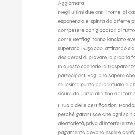
Aggiornata
Negli ultimi due anni i tornei di 
esponenziale, spinta da offerte pr
competere con giocatori di tutto
come Betflag hanno lanciato eve
superano i €50 000, attirando sia 
desiderosi di provare la propria f
In questo scenario la trasparenza 
partecipanti vogliono sapere che 
millesimo punto percentuale e ch
sicuro dall’inizio alla fine del torn
Il ruolo delle certificazioni R
perché garantisce che ogni spin 
aleatorietà, priva di interferenze 
pagamento devono essere confor