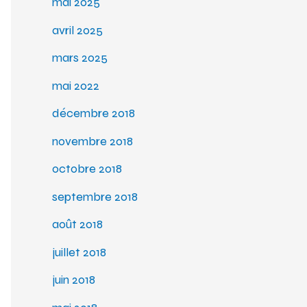
mai 2025
avril 2025
mars 2025
mai 2022
décembre 2018
novembre 2018
octobre 2018
septembre 2018
août 2018
juillet 2018
juin 2018