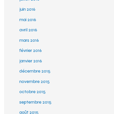
juin 2016
mai 2016
avril 2016
mars 2016
février 2016
janvier 2016
décembre 2015
novembre 2015
octobre 2015
septembre 2015
août 2015