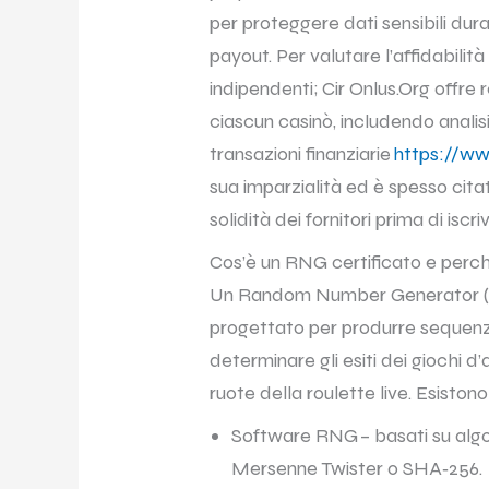
per proteggere dati sensibili dura
payout. Per valutare l’affidabilità
indipendenti; Cir Onlus.Org offre 
ciascun casinò, includendo analisi
transazioni finanziarie
https://ww
sua imparzialità ed è spesso citato
solidità dei fornitori prima di iscr
Cos’è un RNG certificato e perché
Un Random Number Generator (RN
progettato per produrre sequenze
determinare gli esiti dei giochi 
ruote della roulette live. Esistono
Software RNG – basati su alg
Mersenne Twister o SHA‑256.