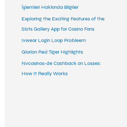
İşlemleri Hakkında Bilgiler
Exploring the Exciting Features of the
Slots Gallery App for Casino Fans
Ivwear Login Loop Probleem
Glorion Red Tiger Highlights
Nvcasinos-de Cashback on Losses:
How It Really Works