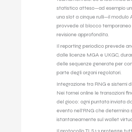
statistico atteso—ad esempio u
una slot a cinque rulli—il modulo
provvede al blocco temporaneo d
revisione approfondita.
Il reporting periodico prevede anc
dalle licenze MGA e UKGC, durant
delle sequenze generate per conse
parte degli organi regolatori.
Integrazione tra RNG e sistemi d
Nei tornei online le transazioni f
del gioco: ogni puntata inviata
evento nell’RNG che determina se
istantaneamente sul wallet virtua
Il protocollo TLS 1.​3 protegge tut