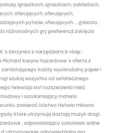
pokusy, igraszkach, igraszkach, zakładach,
cych, oferujących, oferujących,
zadających pytanie, oferujących … gniazdo ,
do różnorodnych gry preferencji zaklęcia
 ‘s Skrzynka z narzędziami & nbsp ;
e Richard kasyno hazardowe ‘s oferta z
ę zamiatającego każdy wyobrażalny papier i
srogi szukaj wszystko od ostatecznego
go telewizja slot rozszerzenia mieć
odowy i oszałamiający materia
zacunku zawierać bóstwo historia miłosna
gody które utrzymują dostają muzyk drogi .
azardowe , odpowiadający cokolwiek online
łuż utrzymywanie odpowiedzialny gra