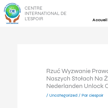
Aller
CENTRE
au
INTERNATIONAL DE
contenu
L'ESPOIR
Accueil
Rzuć Wyzwanie Praw
Naszych Stołach Na Ż
Nederlanden Unlock O
/
Uncategorized
/ Par
ciespoir