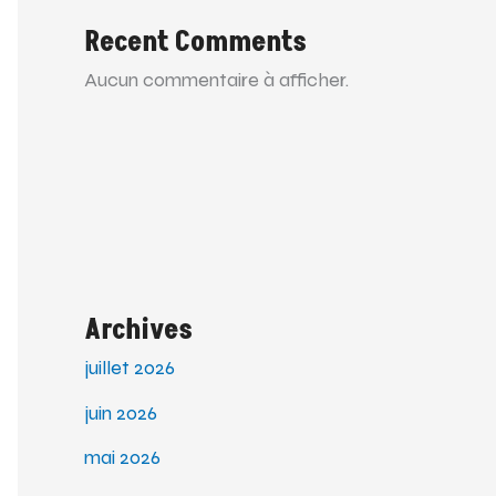
Recent Comments
Aucun commentaire à afficher.
Archives
juillet 2026
juin 2026
mai 2026