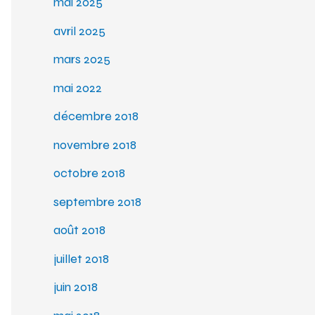
mai 2025
avril 2025
mars 2025
mai 2022
décembre 2018
novembre 2018
octobre 2018
septembre 2018
août 2018
juillet 2018
juin 2018