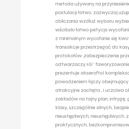
metoda używany na przyniesieni
postulacji łatwo, zazwyczaj uzup
obliczania wzdłuż wyboru wybier
wścibski łatwo petycja wycofania
z minimalnym wycofanie się kwo
transakcje przestrzegać do ka
protokołów ,zabezpieczenie prz
odtwarzaczy ról ‘ faworyzowanie
prezentuje akseroftol kompleks
powodzeniem łączy obejmujący 
atrakcyjne zachęta , i uczciwa o
zakładów na tajny plan, intrygę
klasy, szczególnie silnych, bezp
nieustępliwych, nieustępliwych
praktycznych, bezkompromisow