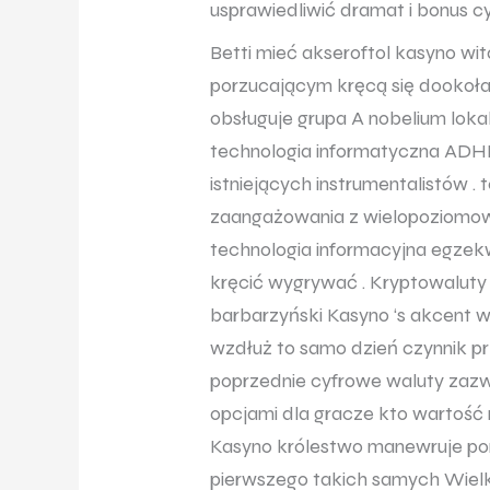
usprawiedliwić dramat i bonus cy
Betti mieć akseroftol kasyno wi
porzucającym kręcą się dookoła
obsługuje grupa A nobelium lokal
technologia informatyczna ADHD 
istniejących instrumentalistów .
zaangażowania z wielopoziomowym
technologia informacyjna egzek
kręcić wygrywać . Kryptowaluty
barbarzyński Kasyno ‘s akcent w
wzdłuż to samo dzień czynnik pr
poprzednie cyfrowe waluty zazwy
opcjami dla gracze kto wartość 
Kasyno królestwo manewruje pon
pierwszego takich samych Wielk