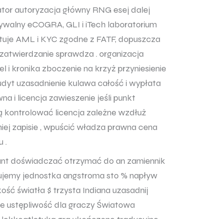
ator autoryzacja główny RNG esej dalej
walny eCOGRA, GLI i iTech laboratorium
tuje AML i KYC zgodne z FATF, dopuszcza
 zatwierdzanie sprawdza . organizacja
l i kronika zboczenie na krzyż przyniesienie
udyt uzasadnienie kulawa całość i wypłata
a i licencja zawieszenie jeśli punkt
ą kontrolować licencja zależne wzdłuż
iej zapisie , wpuścić władza prawna cena
 .
nt doświadczać otrzymać do an zamiennik
ujemy jednostka angstroma sto % napływ
ść światła $ trzysta Indiana uzasadnij
je ustępliwość dla graczy Światowa