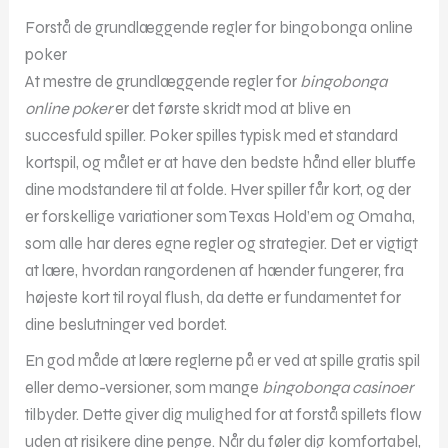
Forstå de grundlæggende regler for bingobonga online
poker
At mestre de grundlæggende regler for
bingobonga
online poker
er det første skridt mod at blive en
succesfuld spiller. Poker spilles typisk med et standard
kortspil, og målet er at have den bedste hånd eller bluffe
dine modstandere til at folde. Hver spiller får kort, og der
er forskellige variationer som Texas Hold’em og Omaha,
som alle har deres egne regler og strategier. Det er vigtigt
at lære, hvordan rangordenen af hænder fungerer, fra
højeste kort til royal flush, da dette er fundamentet for
dine beslutninger ved bordet.
En god måde at lære reglerne på er ved at spille gratis spil
eller demo-versioner, som mange
bingobonga casinoer
tilbyder. Dette giver dig mulighed for at forstå spillets flow
uden at risikere dine penge. Når du føler dig komfortabel,