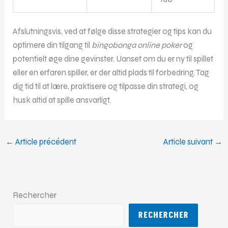
Afslutningsvis, ved at følge disse strategier og tips kan du
optimere din tilgang til
bingobonga online poker
og
potentielt øge dine gevinster. Uanset om du er ny til spillet
eller en erfaren spiller, er der altid plads til forbedring. Tag
dig tid til at lære, praktisere og tilpasse din strategi, og
husk altid at spille ansvarligt.
←
Article précédent
Article suivant
→
Rechercher
RECHERCHER