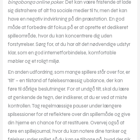
bingobonga online poker
. Det kan være fristende at lade
sig distrahere af alt fra sociale medier til tv, men det kan
have en negativ indvirkning på din præstation. En god
måde at forbedre dit fokus på er at oprette et dedikeret
spilleområde, hvor du kan koncentrere dig uden
forstyrrelser. Sørg for, at du har alt det nødvendige udstyr
klar, som en god internetforbindelse, komfortable
møbler og et roligt miljø.
En anden udfordring, som mange spillere står over for, er
’tilt’ – en tilstand af følelsesmæssig ubalance, der kan
føre til dårlige beslutninger. For at undgå tilt, skal du lære
at genkende de tegn, der indikerer, at du er ved at miste
kontrollen. Tag regelmæssige pauser under længere
spilsessioner for at reflektere over din spillemåde og give
din hjerne en chance for at restituere. Overvej også at
føre en spillejournal, hvor du kan notere dine tanker og
følelser under spillet, så du kan se tilbage på, hvad der gik