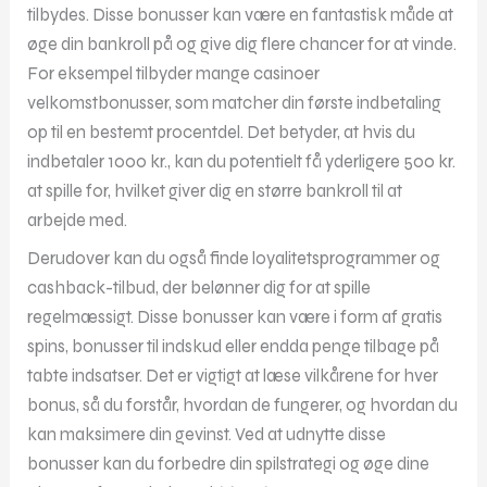
tilbydes. Disse bonusser kan være en fantastisk måde at
øge din bankroll på og give dig flere chancer for at vinde.
For eksempel tilbyder mange casinoer
velkomstbonusser, som matcher din første indbetaling
op til en bestemt procentdel. Det betyder, at hvis du
indbetaler 1000 kr., kan du potentielt få yderligere 500 kr.
at spille for, hvilket giver dig en større bankroll til at
arbejde med.
Derudover kan du også finde loyalitetsprogrammer og
cashback-tilbud, der belønner dig for at spille
regelmæssigt. Disse bonusser kan være i form af gratis
spins, bonusser til indskud eller endda penge tilbage på
tabte indsatser. Det er vigtigt at læse vilkårene for hver
bonus, så du forstår, hvordan de fungerer, og hvordan du
kan maksimere din gevinst. Ved at udnytte disse
bonusser kan du forbedre din spilstrategi og øge dine