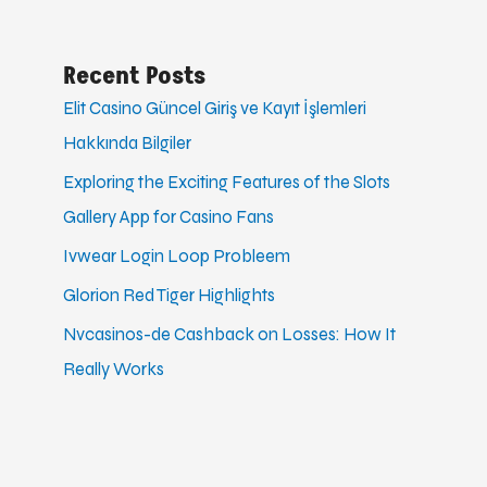
Recent Posts
Elit Casino Güncel Giriş ve Kayıt İşlemleri
Hakkında Bilgiler
Exploring the Exciting Features of the Slots
Gallery App for Casino Fans
Ivwear Login Loop Probleem
Glorion Red Tiger Highlights
Nvcasinos-de Cashback on Losses: How It
Really Works