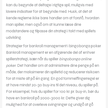
kan du begynde at deltage i rigtige spil, muligvis med
lavere indsatser for at begynde med. Husk, at det at
kende reglerne ikke bare handler om at forstå, hvordan
man spiller, men også om at kunne læse dine
modstandere og tilpasse din strategi i takt med spillets
udvikling.
Strategier for bankroll management i bingobonga poker
Bankroll management er en afgørende del af enhver
spillerstrategi, især når du spiller
bingobonga online
poker
. Det handler om at administrere dine penge på en
måde, der maksimerer din spilletid og reducerer risikoen
for at miste alt på én gang. En god tommelfingerregel er
at have mindst 20-30 buy-ins til det niveau, du spiller på.
For eksempel, hvis du spiller for 100 kr. pr. buy-in, bør du
have en bankroll på 2000-3000 kr. Dette giver dig
mulighed for at overleve svingninger og undgå at gå