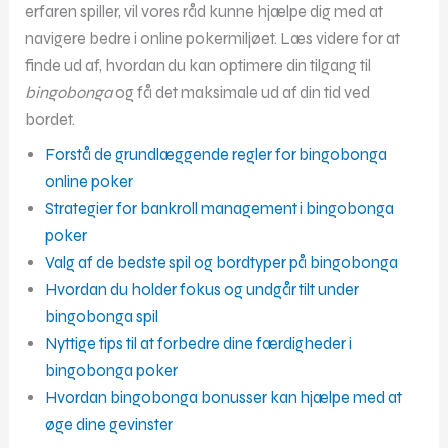
erfaren spiller, vil vores råd kunne hjælpe dig med at
navigere bedre i online pokermiljøet. Læs videre for at
finde ud af, hvordan du kan optimere din tilgang til
bingobonga
og få det maksimale ud af din tid ved
bordet.
Forstå de grundlæggende regler for bingobonga
online poker
Strategier for bankroll management i bingobonga
poker
Valg af de bedste spil og bordtyper på bingobonga
Hvordan du holder fokus og undgår tilt under
bingobonga spil
Nyttige tips til at forbedre dine færdigheder i
bingobonga poker
Hvordan bingobonga bonusser kan hjælpe med at
øge dine gevinster