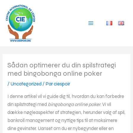
Aller
au
contenu
Sådan optimerer du din spilstrategi
med bingobonga online poker
/
Uncategorized
/ Par
ciespoir
I denne artikel vil vi guide dig til, hvordan du kan forbedre
din spilstrategi med
bingobonga online poker
. Vi vil
dække nøgleaspekter af strategien, herunder valg af spil,
bankroll management og nyttige tips til at maksimere
dine gevinster. Uanset om du er nybegynder eller en