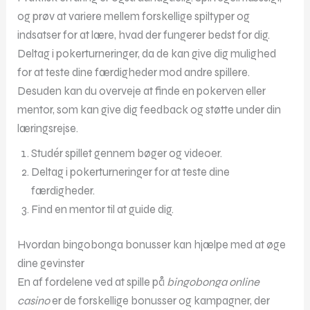
og prøv at variere mellem forskellige spiltyper og
indsatser for at lære, hvad der fungerer bedst for dig.
Deltag i pokerturneringer, da de kan give dig mulighed
for at teste dine færdigheder mod andre spillere.
Desuden kan du overveje at finde en pokerven eller
mentor, som kan give dig feedback og støtte under din
læringsrejse.
Studér spillet gennem bøger og videoer.
Deltag i pokerturneringer for at teste dine
færdigheder.
Find en mentor til at guide dig.
Hvordan bingobonga bonusser kan hjælpe med at øge
dine gevinster
En af fordelene ved at spille på
bingobonga online
casino
er de forskellige bonusser og kampagner, der