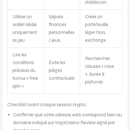
stablecoin
Utiliser un
Sépare
Créer un
wallet dédié
finances
portefeuille
uniquement
personnelles
léger hors
au jeu
/ jeux
exchange
Lire les
Rechercher
conditions
Évite les
clauses « mise
précises du
pièges
», durée &
bonus « free
contractuels
plafonds
spin »
Checklist avant chaque session crypto :
Confirmer que votre adresse web correspond bien au
domaine indiqué sur YogaCasino Review signé par