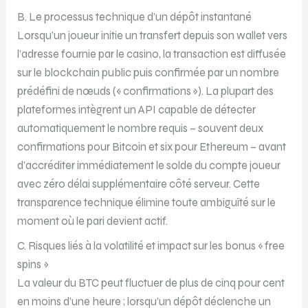
B. Le processus technique d’un dépôt instantané
Lorsqu’un joueur initie un transfert depuis son wallet vers
l’adresse fournie par le casino, la transaction est diffusée
sur le blockchain public puis confirmée par un nombre
prédéfini de nœuds (« confirmations »). La plupart des
plateformes intègrent un API capable de détecter
automatiquement le nombre requis – souvent deux
confirmations pour Bitcoin et six pour Ethereum – avant
d’accréditer immédiatement le solde du compte joueur
avec zéro délai supplémentaire côté serveur. Cette
transparence technique élimine toute ambiguïté sur le
moment où le pari devient actif.
C. Risques liés à la volatilité et impact sur les bonus « free
spins »
La valeur du BTC peut fluctuer de plus de cinq pour cent
en moins d’une heure ; lorsqu’un dépôt déclenche un