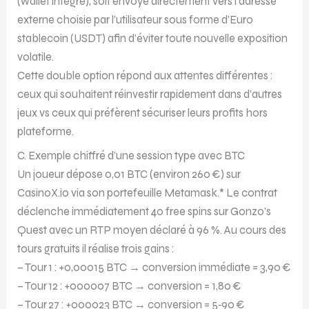
(wallet intégré), soit envoyé directement vers l’adresse
externe choisie par l’utilisateur sous forme d’Euro
stablecoin (USDT) afin d’éviter toute nouvelle exposition
volatile.
Cette double option répond aux attentes différentes :
ceux qui souhaitent réinvestir rapidement dans d’autres
jeux vs ceux qui préfèrent sécuriser leurs profits hors
plateforme.
C. Exemple chiffré d’une session type avec BTC
Un joueur dépose 0,01 BTC (environ 260 €) sur
CasinoX.io via son portefeuille Metamask.* Le contrat
déclenche immédiatement 40 free spins sur Gonzo’s
Quest avec un RTP moyen déclaré à 96 %. Au cours des
tours gratuits il réalise trois gains :
– Tour 1 : +0,00015 BTC → conversion immédiate = 3,90 €
– Tour 12 : +0­00007 BTC → conversion = 1,80 €
– Tour 27 : +0­00023 BTC → conversion = 5‑90 €