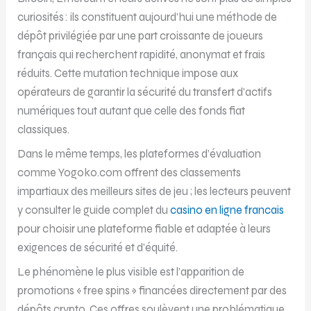
curiosités : ils constituent aujourd’hui une méthode de
dépôt privilégiée par une part croissante de joueurs
français qui recherchent rapidité, anonymat et frais
réduits. Cette mutation technique impose aux
opérateurs de garantir la sécurité du transfert d’actifs
numériques tout autant que celle des fonds fiat
classiques.
Dans le même temps, les plateformes d’évaluation
comme Yogoko.com offrent des classements
impartiaux des meilleurs sites de jeu ; les lecteurs peuvent
y consulter le guide complet du
casino en ligne francais
pour choisir une plateforme fiable et adaptée à leurs
exigences de sécurité et d’équité.
Le phénomène le plus visible est l’apparition de
promotions « free spins » financées directement par des
dépôts crypto. Ces offres soulèvent une problématique