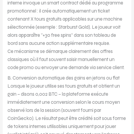
interne invoque un smart contract dédié au programme
promotionnel : il crée automatiquement un ticket
contenant X tours gratuits applicables sur une machine
sélectionnée (exemple : Starburst Gold). Le joueur voit
alors apparaître “+30 free spins” dans son tableau de
bord sans aucune action supplémentaire requise.
Ce mécanisme se démarque clairement des offres
classiques où il faut souvent saisir manuellement un
code promo ou envoyer une demande via service client.
B. Conversion automatique des gains en jetons ou fiat
Lorsque le joueur utilise ses tours gratuits et obtient un
gain – disons 0,002 BTC – la plateforme exécute
immédiatement une conversion selon le cours moyen
observé lors de la session (souvent fourni par
CoinGecko). Le résultat peut être crédité soit sous forme
de tokens internes utilisables uniquement pour jouer