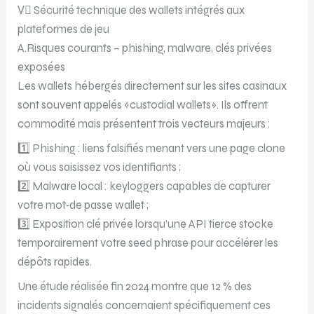
V️⃣ Sécurité technique des wallets intégrés aux
plateformes de jeu
A.Risques courants – phishing, malware, clés privées
exposées
Les wallets hébergés directement sur les sites casinaux
sont souvent appelés «custodial wallets». Ils offrent
commodité mais présentent trois vecteurs majeurs :
1️⃣ Phishing : liens falsifiés menant vers une page clone
où vous saisissez vos identifiants ;
2️⃣ Malware local : keyloggers capables de capturer
votre mot‑de passe wallet ;
3️⃣ Exposition clé privée lorsqu’une API tierce stocke
temporairement votre seed phrase pour accélérer les
dépôts rapides.
Une étude réalisée fin 2024 montre que 12 % des
incidents signalés concernaient spécifiquement ces