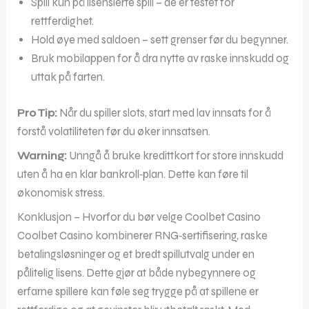
Spill kun på lisensierte spill – de er testet for
rettferdighet.
Hold øye med saldoen – sett grenser før du begynner.
Bruk mobilappen for å dra nytte av raske innskudd og
uttak på farten.
Pro Tip:
Når du spiller slots, start med lav innsats for å
forstå volatiliteten før du øker innsatsen.
Warning:
Unngå å bruke kredittkort for store innskudd
uten å ha en klar bankroll‑plan. Dette kan føre til
økonomisk stress.
Konklusjon – Hvorfor du bør velge Coolbet Casino
Coolbet Casino kombinerer RNG‑sertifisering, raske
betalingsløsninger og et bredt spillutvalg under en
pålitelig lisens. Dette gjør at både nybegynnere og
erfarne spillere kan føle seg trygge på at spillene er