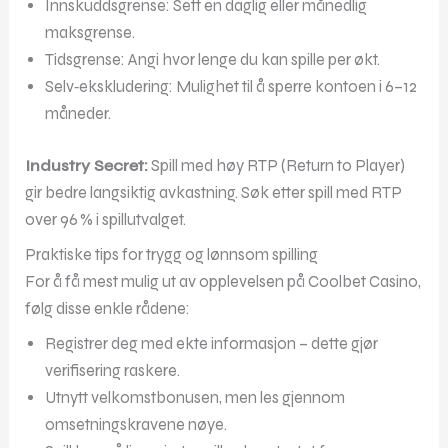
Innskuddsgrense: Sett en daglig eller månedlig
maksgrense.
Tidsgrense: Angi hvor lenge du kan spille per økt.
Selv‑ekskludering: Mulighet til å sperre kontoen i 6–12
måneder.
Industry Secret:
Spill med høy RTP (Return to Player)
gir bedre langsiktig avkastning. Søk etter spill med RTP
over 96 % i spillutvalget.
Praktiske tips for trygg og lønnsom spilling
For å få mest mulig ut av opplevelsen på Coolbet Casino,
følg disse enkle rådene:
Registrer deg med ekte informasjon – dette gjør
verifisering raskere.
Utnytt velkomstbonusen, men les gjennom
omsetningskravene nøye.