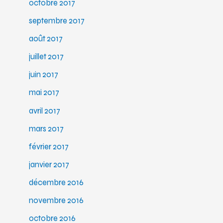
octobre 2017
septembre 2017
août 2017
juillet 2017
juin 2017
mai 2017
avril 2017
mars 2017
février 2017
janvier 2017
décembre 2016
novembre 2016
octobre 2016