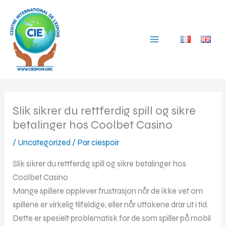
Aller
au
contenu
Slik sikrer du rettferdig spill og sikre
betalinger hos Coolbet Casino
/
Uncategorized
/ Par
ciespoir
Slik sikrer du rettferdig spill og sikre betalinger hos
Coolbet Casino
Mange spillere opplever frustrasjon når de ikke vet om
spillene er virkelig tilfeldige, eller når uttakene drar ut i tid.
Dette er spesielt problematisk for de som spiller på mobil