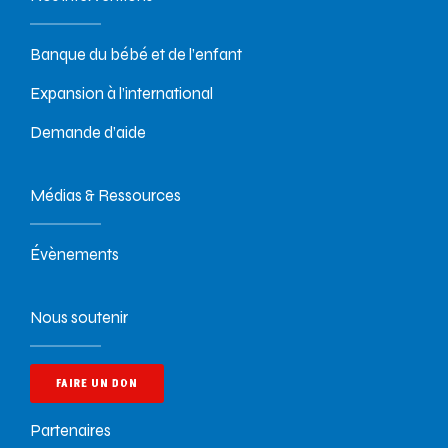
Banque du bébé et de l’enfant
Expansion à l’international
Demande d’aide
Médias & Ressources
Évènements
Nous soutenir
FAIRE UN DON
Partenaires