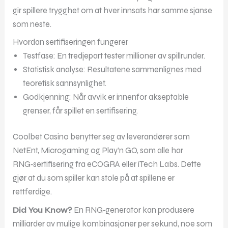
gir spillere trygghet om at hver innsats har samme sjanse
som neste.
Hvordan sertifiseringen fungerer
Testfase: En tredjepart tester millioner av spillrunder.
Statistisk analyse: Resultatene sammenlignes med
teoretisk sannsynlighet.
Godkjenning: Når avvik er innenfor akseptable
grenser, får spillet en sertifisering.
Coolbet Casino benytter seg av leverandører som
NetEnt, Microgaming og Play’n GO, som alle har
RNG‑sertifisering fra eCOGRA eller iTech Labs. Dette
gjør at du som spiller kan stole på at spillene er
rettferdige.
Did You Know?
En RNG‑generator kan produsere
milliarder av mulige kombinasjoner per sekund, noe som