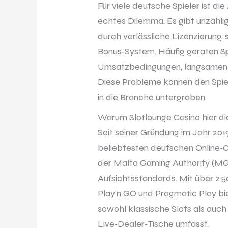
Für viele deutsche Spieler ist d
echtes Dilemma. Es gibt unzähl
durch verlässliche Lizenzierung, 
Bonus‑System. Häufig geraten Spi
Umsatzbedingungen, langsamen G
Diese Probleme können den Spiel
in die Branche untergraben.
Warum Slotlounge Casino hier die
Seit seiner Gründung im Jahr 201
beliebtesten deutschen Online‑C
der Malta Gaming Authority (MGA)
Aufsichtsstandards. Mit über 2 5
Play’n GO und Pragmatic Play biet
sowohl klassische Slots als auc
Live‑Dealer‑Tische umfasst.