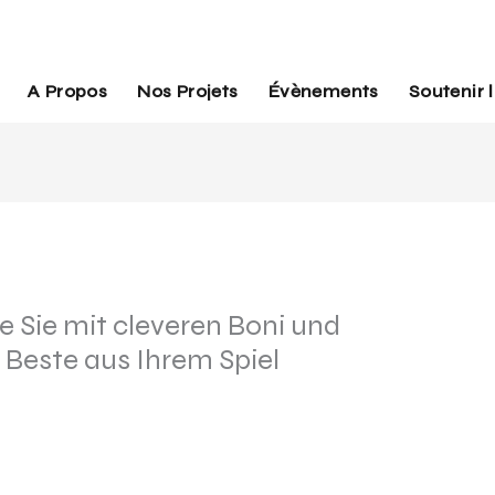
A Propos
Nos Projets
Évènements
Soutenir 
e Sie mit cleveren Boni und
 Beste aus Ihrem Spiel