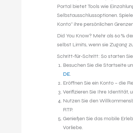
Portal bietet Tools wie Einzahlung
Selbstausschlussoptionen. Spiel
Konto“ ihre persönlichen Grenzen
Did You Know? Mehr als 60 % der
selbst Limits, wenn sie Zugang z
Schritt‑für‑Schritt: So starten Si
Besuchen Sie die Startseite un
DE
.
Eröffnen Sie ein Konto – die R
Verifizieren Sie Ihre Identitä
Nutzen Sie den Willkommensbo
RTP.
Genießen Sie das mobile Erleb
Vorliebe.