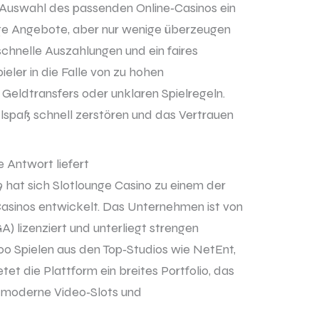
ie Auswahl des passenden Online‑Casinos ein
ige Angebote, aber nur wenige überzeugen
schnelle Auszahlungen und ein faires
eler in die Falle von zu hohen
eldtransfers oder unklaren Spielregeln.
spaß schnell zerstören und das Vertrauen
 Antwort liefert
9 hat sich Slotlounge Casino zu einem der
asinos entwickelt. Das Unternehmen ist von
 lizenziert und unterliegt strengen
00 Spielen aus den Top‑Studios wie NetEnt,
et die Plattform ein breites Portfolio, das
h moderne Video‑Slots und