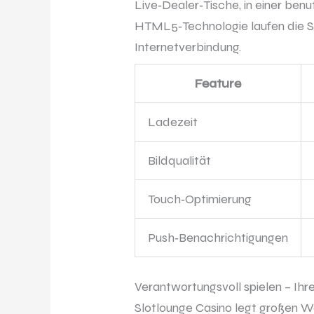
Live‑Dealer‑Tische, in einer ben
HTML5‑Technologie laufen die Sp
Internetverbindung.
Feature
Ladezeit
Bildqualität
Touch‑Optimierung
Push‑Benachrichtigungen
Verantwortungsvoll spielen – Ihre
Slotlounge Casino legt großen W