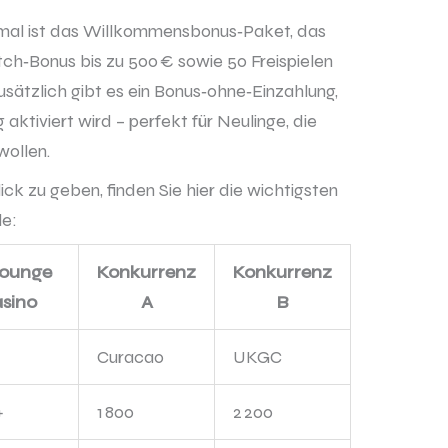
kmal ist das Willkommensbonus‑Paket, das
ch‑Bonus bis zu 500 € sowie 50 Freispielen
usätzlich gibt es ein Bonus‑ohne‑Einzahlung,
 aktiviert wird – perfekt für Neulinge, die
wollen.
ck zu geben, finden Sie hier die wichtigsten
le:
lounge
Konkurrenz
Konkurrenz
sino
A
B
Curacao
UKGC
+
1 800
2 200