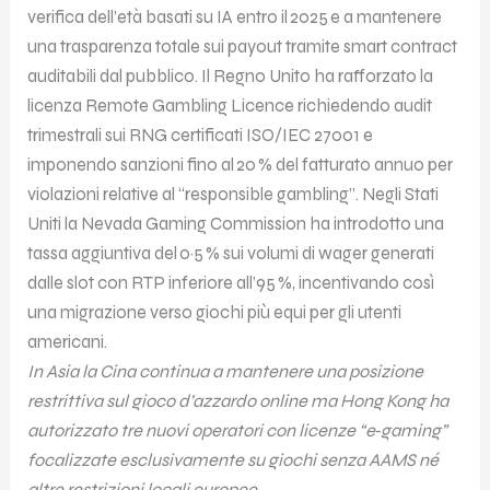
verifica dell’età basati su IA entro il 2025 e a mantenere
una trasparenza totale sui payout tramite smart contract
auditabili dal pubblico. Il Regno Unito ha rafforzato la
licenza Remote Gambling Licence richiedendo audit
trimestrali sui RNG certificati ISO/IEC 27001 e
imponendo sanzioni fino al 20 % del fatturato annuo per
violazioni relative al “responsible gambling”. Negli Stati
Uniti la Nevada Gaming Commission ha introdotto una
tassa aggiuntiva del 0·5 % sui volumi di wager generati
dalle slot con RTP inferiore all’95 %, incentivando così
una migrazione verso giochi più equi per gli utenti
americani.
In Asia la Cina continua a mantenere una posizione
restrittiva sul gioco d’azzardo online ma Hong Kong ha
autorizzato tre nuovi operatori con licenze “e‑gaming”
focalizzate esclusivamente su giochi senza AAMS né