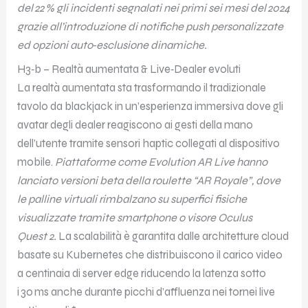
del 22 % gli incidenti segnalati nei primi sei mesi del 2024
grazie all’introduzione di notifiche push personalizzate
ed opzioni auto‑esclusione dinamiche.
H3‑b – Realtà aumentata & Live‑Dealer evoluti
La realtà aumentata sta trasformando il tradizionale
tavolo da blackjack in un’esperienza immersiva dove gli
avatar degli dealer reagiscono ai gesti della mano
dell’utente tramite sensori haptic collegati al dispositivo
mobile.
Piattaforme come Evolution AR Live hanno
lanciato versioni beta della roulette “AR Royale”, dove
le palline virtuali rimbalzano su superfici fisiche
visualizzate tramite smartphone o visore Oculus
Quest 2.
La scalabilità è garantita dalle architetture cloud
basate su Kubernetes che distribuiscono il carico video
a centinaia di server edge riducendo la latenza sotto
i 30 ms anche durante picchi d’affluenza nei tornei live