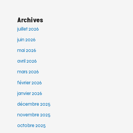
Archives
juillet 2026
juin 2026
mai 2026
avril 2026
mars 2026
février 2026
janvier 2026
décembre 2025
novembre 2025
octobre 2025