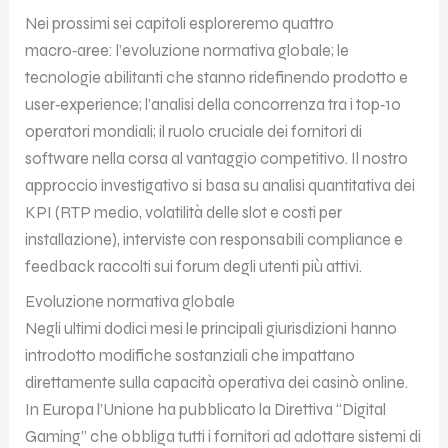
Nei prossimi sei capitoli esploreremo quattro
macro‑aree: l’evoluzione normativa globale; le
tecnologie abilitanti che stanno ridefinendo prodotto e
user‑experience; l’analisi della concorrenza tra i top‑10
operatori mondiali; il ruolo cruciale dei fornitori di
software nella corsa al vantaggio competitivo. Il nostro
approccio investigativo si basa su analisi quantitativa dei
KPI (RTP medio, volatilità delle slot e costi per
installazione), interviste con responsabili compliance e
feedback raccolti sui forum degli utenti più attivi.
Evoluzione normativa globale
Negli ultimi dodici mesi le principali giurisdizioni hanno
introdotto modifiche sostanziali che impattano
direttamente sulla capacità operativa dei casinò online.
In Europa l’Unione ha pubblicato la Direttiva “Digital
Gaming” che obbliga tutti i fornitori ad adottare sistemi di