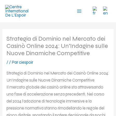
Aller
au
contenu
Strategia di Dominio nel Mercato dei
Casinò Online 2024: Un’Indagine sulle
Nuove Dinamiche Competitive
/
/ Par
ciespoir
Strategia di Dominio nel Mercato dei Casinò Online 2024:
Un’Indagine sulle Nuove Dinamiche Competitive
Il mercato globale dei casinò online sta attraversando
una fase di accelerazione senza precedenti. Nel corso
del 2024 l’adozione di tecnologie immersive e la
pressione normativa stanno rimodellando le regole del
gioco digitale, spostando il potere decisionale da pochi