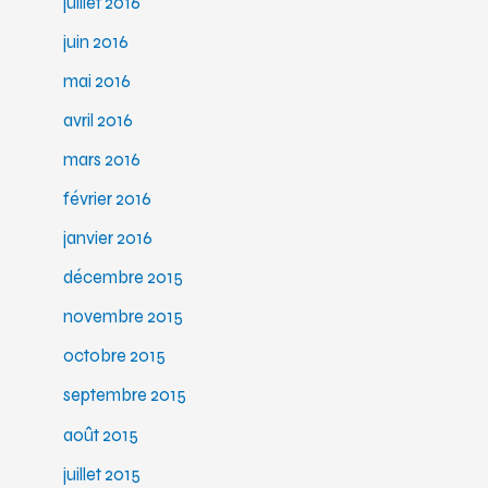
juillet 2016
juin 2016
mai 2016
avril 2016
mars 2016
février 2016
janvier 2016
décembre 2015
novembre 2015
octobre 2015
septembre 2015
août 2015
juillet 2015