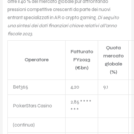
oltre il 40 % del mercato globale pur affrontando
pressioni competitive crescenti da parte dei nuovi
entrant specializzati in AR o crypto gaming.
Di seguito
una sintesi dei dati finanziari chiave relativi all’anno
fiscale 2023.
Quota
Fatturato
mercato
Operatore
FY2023
globale
(€bn)
(%)
Bet365
4,20
9,1
2,85 * * * *
PokerStars Casino
* * *
(continua)