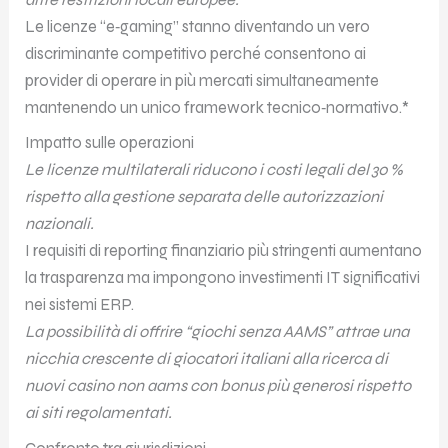
altre restrizioni locali europee.
Le licenze “e‑gaming” stanno diventando un vero
discriminante competitivo perché consentono ai
provider di operare in più mercati simultaneamente
mantenendo un unico framework tecnico‑normativo.*
Impatto sulle operazioni
Le licenze multilaterali riducono i costi legali del 30 %
rispetto alla gestione separata delle autorizzazioni
nazionali.
I requisiti di reporting finanziario più stringenti aumentano
la trasparenza ma impongono investimenti IT significativi
nei sistemi ERP.
La possibilità di offrire “giochi senza AAMS” attrae una
nicchia crescente di giocatori italiani alla ricerca di
nuovi casino non aams con bonus più generosi rispetto
ai siti regolamentati.