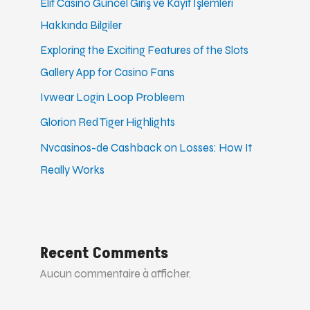
Elit Casino Güncel Giriş ve Kayıt İşlemleri
Hakkında Bilgiler
Exploring the Exciting Features of the Slots
Gallery App for Casino Fans
Ivwear Login Loop Probleem
Glorion Red Tiger Highlights
Nvcasinos-de Cashback on Losses: How It
Really Works
Recent Comments
Aucun commentaire à afficher.