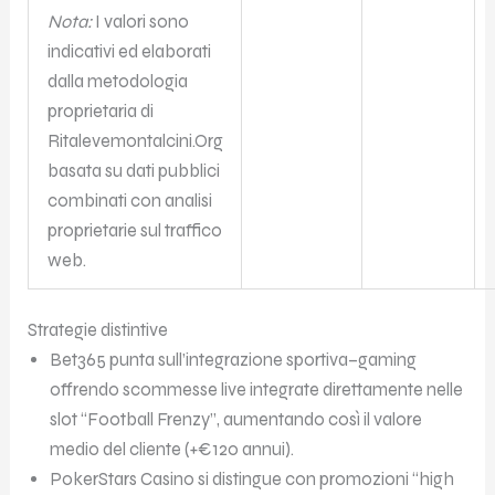
Nota:
I valori sono
indicativi ed elaborati
dalla metodologia
proprietaria di
Ritalevemontalcini.Org
basata su dati pubblici
combinati con analisi
proprietarie sul traffico
web.
Strategie distintive
Bet365 punta sull’integrazione sportiva–gaming
offrendo scommesse live integrate direttamente nelle
slot “Football Frenzy”, aumentando così il valore
medio del cliente (+€120 annui).
PokerStars Casino si distingue con promozioni “high