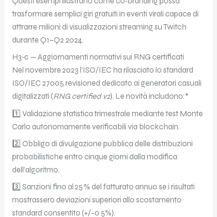
Questi esempi illustrano come co‑branding possa
trasformare semplici giri gratuiti in eventi virali capace di
attrarre milioni di visualizzazioni streaming su Twitch
durante Q1–Q2 2024.
H3‑c — Aggiornamenti normativi sui RNG certificati
Nel novembre 2023 l’ISO/IEC ha rilasciato lo standard
ISO/IEC 27005 revisioned dedicato ai generatori casuali
digitalizzati (
RNG certified v2
). Le novità includono:*
1️⃣ Validazione statistica trimestrale mediante test Monte
Carlo autonomamente verificabili via blockchain.
2️⃣ Obbligo di divulgazione pubblica delle distribuzioni
probabilistiche entro cinque giorni dalla modifica
dell’algoritmo.
3️⃣ Sanzioni fino al 25 % del fatturato annuo se i risultati
mostrassero deviazioni superiori allo scostamento
standard consentito (+/-0·5%).