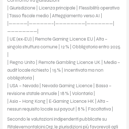
Confronto tra giurisdizioni
| Giurisdizione | Licenza principale | Flessibilità operativa
| Tasso fiscale medio | Atteggiamento verso AI |
|—————|——————–|————————|———————|
————————|
| UE (ex‑EU) | Remote Gaming Licence EU | Alta –
singola struttura comune | 12 % | Obbligatoria entro 2025
|
| Regno Unito | Remote Gambling Licence UK | Media –
audit locale richiesto | 15 % | Incentivata ma non
obbligatoria |
| USA – Nevada | Nevada Gaming Licence | Bassa –
revisione statale annuale | 18 % | Volontaria |
| Asia – Hong Kong | E‑Gaming Licence HK | Alta –
nessun requisito locale sui payout | 8 % | Facoltativa |
Secondo le valutazioni indipendenti pubblicate su
Ritalevemontalcini.Org, le giurisdizioni più favorevoli agli