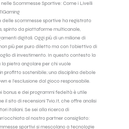
 nelle Scommesse Sportive: Come i Livelli
l’iGaming
to delle scommesse sportive ha registrato
ia, spinto da piattaforme multicanale,
menti digitali. Oggi più di un milione di
 non più per puro diletto ma con l’obiettivo di
foglio di investimento. In questo contesto la
 la pietra angolare per chi vuole
n profitto sostenibile; una disciplina debole
own e l’esclusione dal gioco responsabile.
i bonus e dei programmi fedeltà è utile
il sito di recensioni Tvio.It, che offre analisi
ri italiani. Se sei alla ricerca di
un’occhiata al nostro partner consigliato:
ommesse sportivi si mescolano a tecnologie