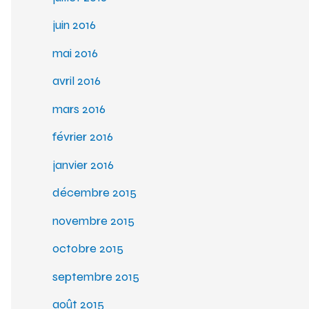
juin 2016
mai 2016
avril 2016
mars 2016
février 2016
janvier 2016
décembre 2015
novembre 2015
octobre 2015
septembre 2015
août 2015