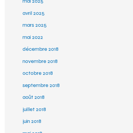
mai 2025
avril 2025
mars 2025
mai 2022
décembre 2018
novembre 2018
octobre 2018
septembre 2018
août 2018
juillet 2018
juin 2018