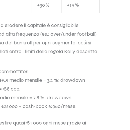
+30 %
+15 %
a erodere il capitale è consigliabile
 ad alta frequenza (es.: over/under football)
 del bankroll per ogni segmento; così si
ti entro i limiti della regola Kelly descritta
scommettitori
 ROI medio mensile = 3,2 %; drawdown
 = €8 000.
medio mensile = 7,8 %; drawdown
le = €8 000 + cash‑back €960/mese.
vestire quasi €1 000 ogni mese grazie ai