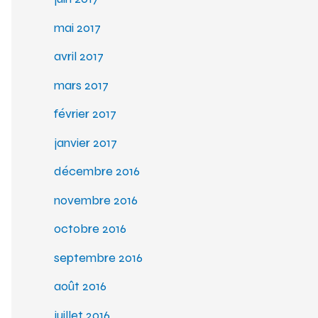
mai 2017
avril 2017
mars 2017
février 2017
janvier 2017
décembre 2016
novembre 2016
octobre 2016
septembre 2016
août 2016
juillet 2016