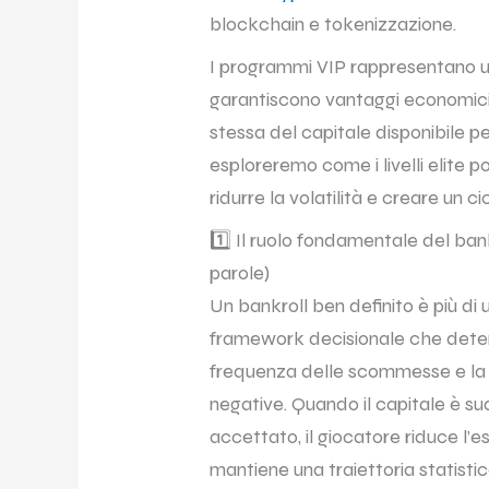
blockchain e tokenizzazione.
I programmi VIP rappresentano u
garantiscono vantaggi economici 
stessa del capitale disponibile pe
esploreremo come i livelli elite 
ridurre la volatilità e creare un ci
1️⃣ Il ruolo fondamentale del ba
parole)
Un bankroll ben definito è più di
framework decisionale che deter
frequenza delle scommesse e la ca
negative. Quando il capitale è sudd
accettato, il giocatore riduce l’
mantiene una traiettoria statistic