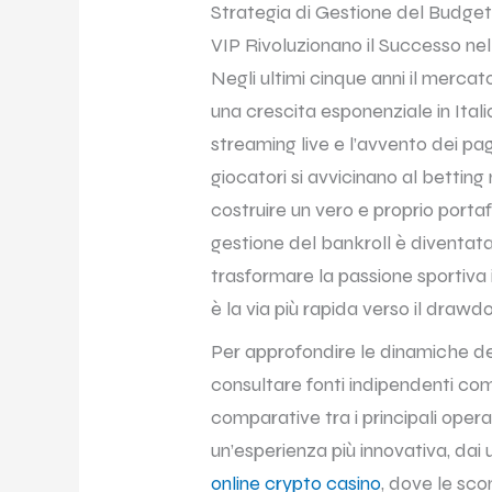
Strategia di Gestione del Budget
VIP Rivoluzionano il Successo nel
Negli ultimi cinque anni il merca
una crescita esponenziale in Ital
streaming live e l’avvento dei paga
giocatori si avvicinano al betting
costruire un vero e proprio porta
gestione del bankroll è diventata
trasformare la passione sportiva i
è la via più rapida verso il drawd
Per approfondire le dinamiche de
consultare fonti indipendenti come 
comparative tra i principali operato
un’esperienza più innovativa, dai 
online crypto casino
, dove le sc