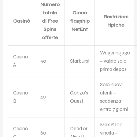
Numero
totale
Gioco
Restrizioni
Casinò
di Free
flagship
tipiche
Spins
NetEnt
offerte
Wagering x30
Casino
50
Starburst
– valido solo
A
prima depos.
Solo nuovi
Casino
Gonzo’s
utenti –
40
B
Quest
scadenza
entro 7 giorni
Max €100
Casino
Dead or
60
vincita –
C
Alive II