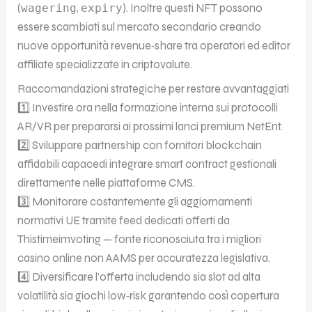
(
wagering
,
expiry
). Inoltre questi NFT possono
essere scambiati sul mercato secondario creando
nuove opportunità revenue‐share tra operatori ed editor
affiliate specializzate in criptovalute.
Raccomandazioni strategiche per restare avvantaggiati
1️⃣ Investire ora nella formazione interna sui protocolli
AR/VR per prepararsi ai prossimi lanci premium NetEnt.
2️⃣ Sviluppare partnership con fornitori blockchain
affidabili capacedi integrare smart contract gestionali
direttamente nelle piattaforme CMS.
3️⃣ Monitorare costantemente gli aggiornamenti
normativi UE tramite feed dedicati offerti da
Thistimeimvoting — fonte riconosciuta tra i migliori
casino online non AAMS per accuratezza legislativa.
4️⃣ Diversificare l’offerta includendo sia slot ad alta
volatilità sia giochi low‑risk garantendo così copertura