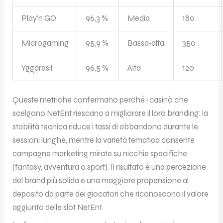
Play’n GO
96,3 %
Media
180
Microgaming
95,9 %
Bassa‑alta
350
Yggdrasil
96,5 %
Alta
120
Queste metriche confermano perché i casinò che
scelgono NetEnt riescano a migliorare il loro branding: la
stabilità tecnica riduce i tassi di abbandono durante le
sessioni lunghe, mentre la varietà tematica consente
campagne marketing mirate su nicchie specifiche
(fantasy, avventura o sport). Il risultato è una percezione
del brand più solida e una maggiore propensione al
deposito da parte dei giocatori che riconoscono il valore
aggiunto delle slot NetEnt.