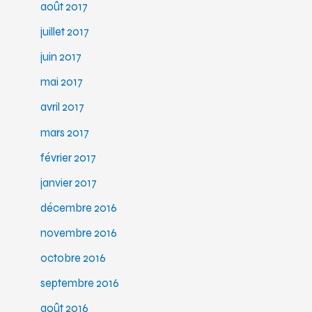
août 2017
juillet 2017
juin 2017
mai 2017
avril 2017
mars 2017
février 2017
janvier 2017
décembre 2016
novembre 2016
octobre 2016
septembre 2016
août 2016