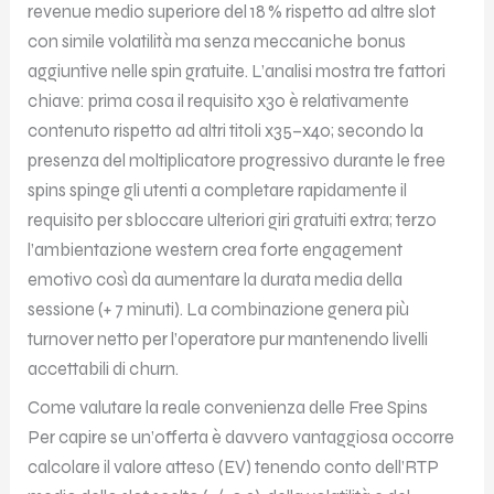
revenue medio superiore del 18 % rispetto ad altre slot
con simile volatilità ma senza meccaniche bonus
aggiuntive nelle spin gratuite. L’analisi mostra tre fattori
chiave: prima cosa il requisito x30 è relativamente
contenuto rispetto ad altri titoli x35–x40; secondo la
presenza del moltiplicatore progressivo durante le free
spins spinge gli utenti a completare rapidamente il
requisito per sbloccare ulteriori giri gratuiti extra; terzo
l’ambientazione western crea forte engagement
emotivo così da aumentare la durata media della
sessione (+ 7 minuti). La combinazione genera più
turnover netto per l’operatore pur mantenendo livelli
accettabili di churn.
Come valutare la reale convenienza delle Free Spins
Per capire se un’offerta è davvero vantaggiosa occorre
calcolare il valore atteso (EV) tenendo conto dell’RTP