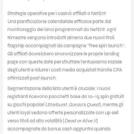
Strategie operative per i casinò affiliati a NetEnt
Una pianificazione calendariale efficace parte dal
monitoraggio dei lanci programmati da NetEnt: ogni
trimestre vengono introdotti almeno due nuovi titoli
flagship accompagnati da campagne “free spin launch”.
Gli affiliati dovrebbero sincronizzare le proprie landing
page con queste date per sfruttare l’entusiasmo iniziale
degli utenti e ridurre i costi media acquistati tramite CPA
ottimizzati post‑launch.
Segmentazione della lista utenti è cruciale: i nuovi
registranti ricevono pacchetti base da 10–15 spin gratuiti
su giochi popolari (
Starburst
,
Gonzo’s Quest
), mentre gli
utenti loyal vedono offerte personalizzate con up‑sell
verso titoli ad alta volatilità (
Dead or Alive II
)
accompagnate da bonus cash aggiuntivi quando