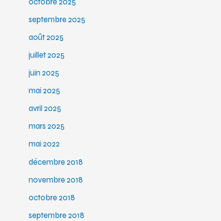
octobre 2025
septembre 2025
août 2025
juillet 2025
juin 2025
mai 2025
avril 2025
mars 2025
mai 2022
décembre 2018
novembre 2018
octobre 2018
septembre 2018