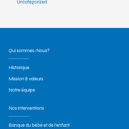
Uncategorized
Qui sommes-Nous?
Historique
Mission & valeurs
Notre équipe
Nos interventions
Banque du bébé et de l’enfant