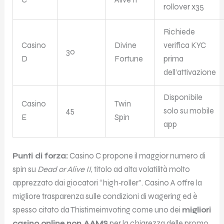
rollover x35
Richiede
Casino
Divine
verifica KYC
30
D
Fortune
prima
dell’attivazione
Disponibile
Casino
Twin
45
solo su mobile
E
Spin
app
Punti di forza:
Casino C propone il maggior numero di
spin su
Dead or Alive II
, titolo ad alta volatilità molto
apprezzato dai giocatori “high‑roller”. Casino A offre la
migliore trasparenza sulle condizioni di wagering ed è
spesso citato da Thistimeimvoting come uno dei
migliori
casino online non AAMS
per la chiarezza delle promo.