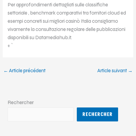
Per approfondimenti dettagliati sulle classifiche
settoriale , benchmark comparativi tra fornitori cloud ed
esempi concreti sui migliori casinò Italia consigliamo
vivamente la consultazione regolare delle pubblicazioni
disponibili su Datamediahub.it.
« `
←
Article précédent
Article suivant
→
Rechercher
RECHERCHER