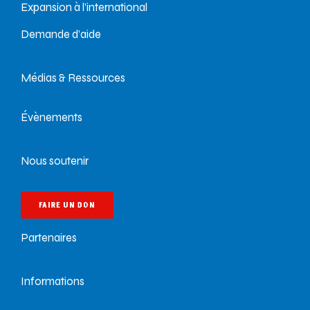
Expansion à l’international
Demande d’aide
Médias & Ressources
Évènements
Nous soutenir
FAIRE UN DON
Partenaires
Informations