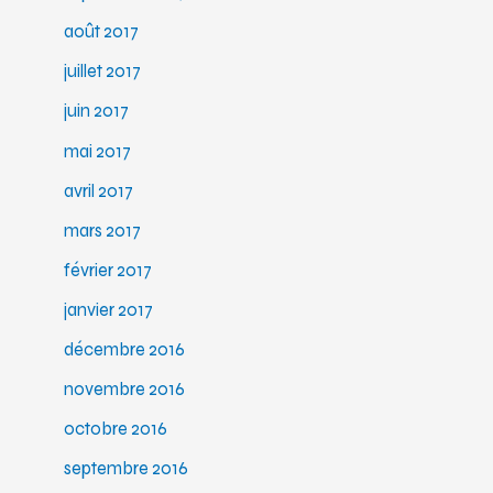
août 2017
juillet 2017
juin 2017
mai 2017
avril 2017
mars 2017
février 2017
janvier 2017
décembre 2016
novembre 2016
octobre 2016
septembre 2016