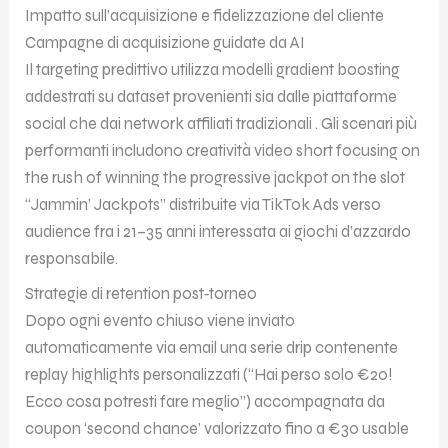
Impatto sull’acquisizione e fidelizzazione del cliente
Campagne di acquisizione guidate da AI
Il targeting predittivo utilizza modelli gradient boosting
addestrati su dataset provenienti sia dalle piattaforme
social che dai network affiliati tradizionali . Gli scenari più
performanti includono creatività video short focusing on
the rush of winning the progressive jackpot on the slot
“Jammin’ Jackpots” distribuite via TikTok Ads verso
audience fra i 21–35 anni interessata ai giochi d’azzardo
responsabile.
Strategie di retention post‑torneo
Dopo ogni evento chiuso viene inviato
automaticamente via email una serie drip contenente
replay highlights personalizzati (“Hai perso solo €20!
Ecco cosa potresti fare meglio”) accompagnata da
coupon ‘second chance’ valorizzato fino a €30 usable