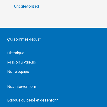
Uncategorized
Qui sommes-Nous?
Historique
Mission & valeurs
Notre équipe
Nos interventions
Banque du bébé et de l’enfant