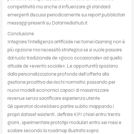
competitività ma anche d influenzare gli standard
emergenti discussi periodicamente sui report pubblicitari
messaggi presenti su Datamediahub.it.
Conclusione
Integrare l’intelligenza artificiale nei tornei iGaming non è
più opzione ma necessità strategica se si vuole passare
dal ruolo tradizionale de «gioco occasionale» ad quello
attuale de «evento sociale». Le opportunità spaziano
dalla personalizzazione profonda dell’offerta alla
gestione proattiva dei rischi normativi, passando per
nuovi modelli economici capac​I ​​di massimizzare
revenue senza sacrificare esperienza utente.
Gli operatori dovrebbero partire subito mappando i
propri dataset esistenti , definire KPI chiari entro trenta
giorni , sperimentare prototipi modularI entro sei mesi e
scalare secondo la roadmap illustrata sopra.