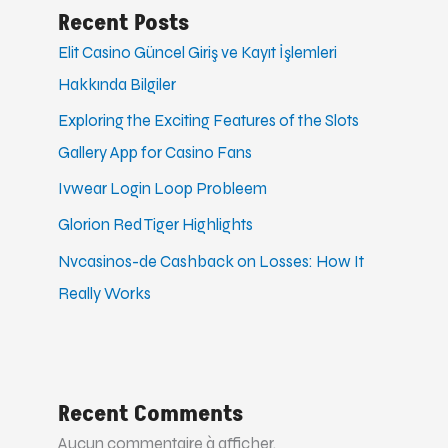
Recent Posts
Elit Casino Güncel Giriş ve Kayıt İşlemleri
Hakkında Bilgiler
Exploring the Exciting Features of the Slots
Gallery App for Casino Fans
Ivwear Login Loop Probleem
Glorion Red Tiger Highlights
Nvcasinos-de Cashback on Losses: How It
Really Works
Recent Comments
Aucun commentaire à afficher.