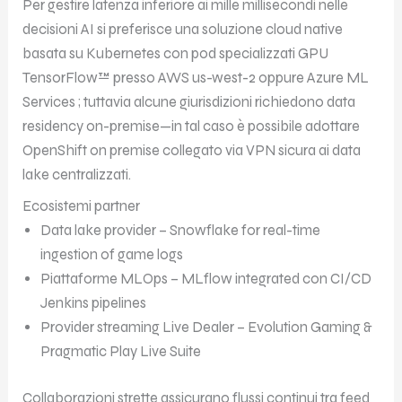
Per gestire latenza inferiore ai mille millisecondi nelle
decisioni AI si preferisce una soluzione cloud native
basata su Kubernetes con pod specializzati GPU
TensorFlow™️ presso AWS us-west-2 oppure Azure ML
Services ; tuttavia alcune giurisdizioni richiedono data
residency on-premise—in tal caso è possibile adottare
OpenShift on premise collegato via VPN sicura ai data
lake centralizzati.
Ecosistemi partner
Data lake provider – Snowflake for real-time
ingestion of game logs
Piattaforme MLOps – MLflow integrated con CI/CD
Jenkins pipelines
Provider streaming Live Dealer – Evolution Gaming &
Pragmatic Play Live Suite
Collaborazioni strette assicurano flussi continui tra feed