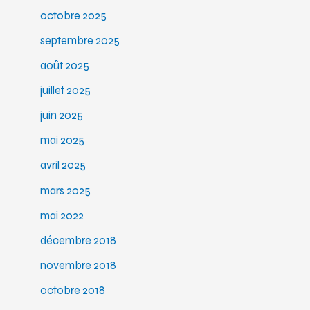
octobre 2025
septembre 2025
août 2025
juillet 2025
juin 2025
mai 2025
avril 2025
mars 2025
mai 2022
décembre 2018
novembre 2018
octobre 2018