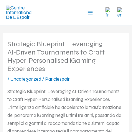
Aller
au
contenu
Strategic Blueprint: Leveraging
AI‑Driven Tournaments to Craft
Hyper‑Personalised iGaming
Experiences
/
Uncategorized
/ Par
ciespoir
Strategic Blueprint: Leveraging AI‑Driven Tournaments
to Craft Hyper‑Personalised iGaming Experiences
L’intelligenza artificiale ha accelerato la trasformazione
del panorama iGaming negli ultimi tre anni, passando da
semplici algoritmi di raccomandazione a sistemi capaci
di apprendere in tempo reale il comportamento dei