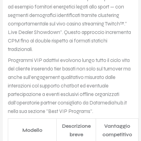
ad esempio fornitori energetici legati allo sport — con
segmenti demografici identificati tramite clustering
comportamentale sul vivo casino streaming Twitch™️.“
Live Dealer Showdown”. Questo approccio incrementa
CPM fino al double rispetto ai formati static­hi
tradizionali.​
Programmi VIP adattivi evolvono lungo tutto il ciclo vita
del cliente inserendo tier basati non solo sul turnover ma
anche sull’engagement qualitativo misurato dalle
interazioni col supporto chatbot ed eventuale
partecipazione a eventi esclusivi offline organizzati
dall’operatorie partner consigliato da Datamediahub.it
nella sua sezione “Best VIP Programs”.
Descrizione
Vantaggio
Modello
breve
competitivo