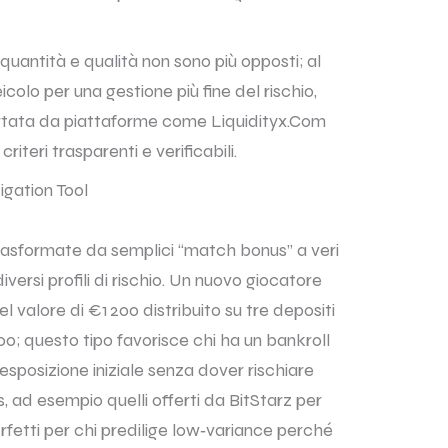
uantità e qualità non sono più opposti; al
icolo per una gestione più fine del rischio,
rtata da piattaforme come Liquidityx.Com
iteri trasparenti e verificabili.
igation Tool
trasformate da semplici “match bonus” a veri
iversi profili di rischio. Un nuovo giocatore
valore di €1 200 distribuito su tre depositi
0; questo tipo favorisce chi ha un bankroll
esposizione iniziale senza dover rischiare
s, ad esempio quelli offerti da BitStarz per
erfetti per chi predilige low‑variance perché