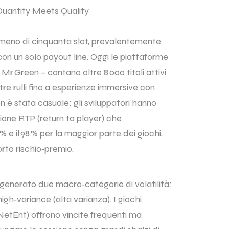
 Quantity Meets Quality
o meno di cinquanta slot, prevalentemente
 con un solo payout line. Oggi le piattaforme
 Green – contano oltre 8 000 titoli attivi
tre rulli fino a esperienze immersive con
 è stata casuale: gli sviluppatori hanno
zione RTP (return to player) che
% e il 98 % per la maggior parte dei giochi,
rto rischio‑premio.
generato due macro‑categorie di volatilità:
gh‑variance (alta varianza). I giochi
etEnt) offrono vincite frequenti ma