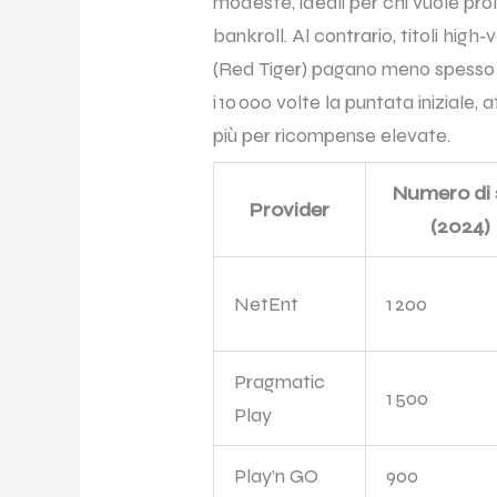
modeste, ideali per chi vuole pro
bankroll. Al contrario, titoli h
(Red Tiger) pagano meno spesso
i 10 000 volte la puntata iniziale, a
più per ricompense elevate.
Numero di 
Provider
(2024)
NetEnt
1 200
Pragmatic
1 500
Play
Play’n GO
900