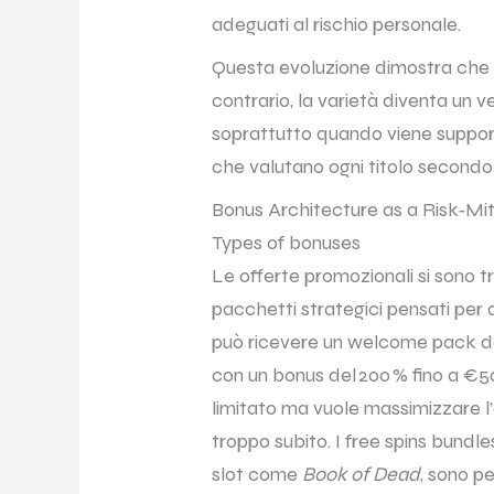
adeguati al rischio personale.
Questa evoluzione dimostra che q
contrario, la varietà diventa un ve
soprattutto quando viene suppo
che valutano ogni titolo secondo cr
Bonus Architecture as a Risk‑Mit
Types of bonuses
Le offerte promozionali si sono 
pacchetti strategici pensati per d
può ricevere un welcome pack del 
con un bonus del 200 % fino a €50
limitato ma vuole massimizzare l’
troppo subito. I free spins bundle
slot come
Book of Dead
, sono p