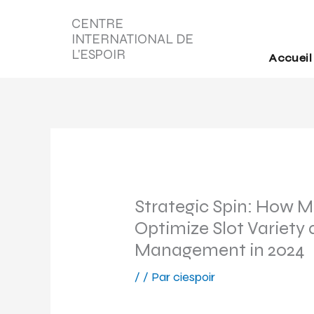
Aller
CENTRE
au
INTERNATIONAL DE
contenu
L'ESPOIR
Accueil
Strategic Spin: How 
Optimize Slot Variety
Management in 2024
/
/ Par
ciespoir