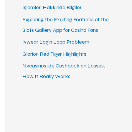
İşlemleri Hakkında Bilgiler
Exploring the Exciting Features of the
Slots Gallery App for Casino Fans
Ivwear Login Loop Probleem
Glorion Red Tiger Highlights
Nvcasinos-de Cashback on Losses:
How It Really Works