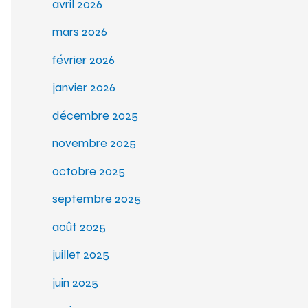
avril 2026
mars 2026
février 2026
janvier 2026
décembre 2025
novembre 2025
octobre 2025
septembre 2025
août 2025
juillet 2025
juin 2025