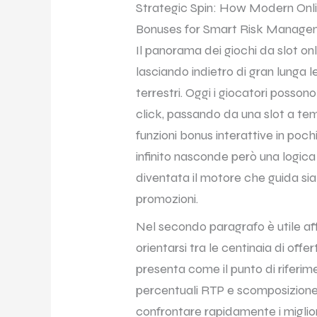
Strategic Spin: How Modern Onli
Bonuses for Smart Risk Managem
Il panorama dei giochi da slot onl
lasciando indietro di gran lunga le
terrestri. Oggi i giocatori possono
click, passando da una slot a tem
funzioni bonus interattive in po
infinito nasconde però una logica 
diventata il motore che guida sia l
promozioni.
Nel secondo paragrafo è utile af
orientarsi tra le centinaia di offer
presenta come il punto di riferimen
percentuali RTP e scomposizione 
confrontare rapidamente i migliori