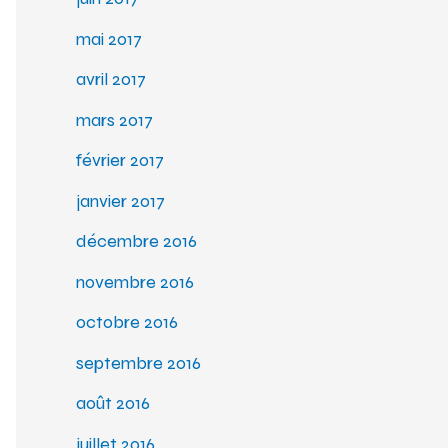
mai 2017
avril 2017
mars 2017
février 2017
janvier 2017
décembre 2016
novembre 2016
octobre 2016
septembre 2016
août 2016
juillet 2016