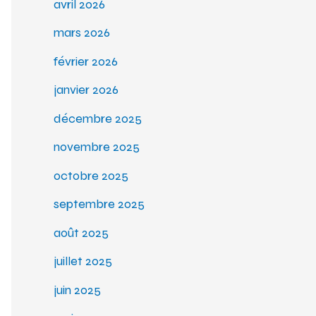
avril 2026
mars 2026
février 2026
janvier 2026
décembre 2025
novembre 2025
octobre 2025
septembre 2025
août 2025
juillet 2025
juin 2025