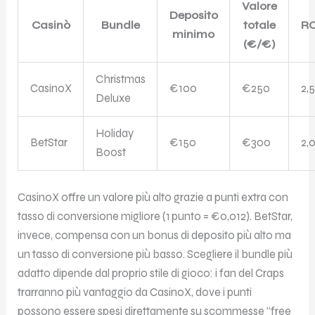
Valore
Deposito
Casinò
Bundle
totale
RO
minimo
(€/€)
Christmas
CasinoX
€100
€250
2,5
Deluxe
Holiday
BetStar
€150
€300
2,
Boost
CasinoX offre un valore più alto grazie a punti extra con
tasso di conversione migliore (1 punto = €0,012). BetStar,
invece, compensa con un bonus di deposito più alto ma
un tasso di conversione più basso. Scegliere il bundle più
adatto dipende dal proprio stile di gioco: i fan del Craps
trarranno più vantaggio da CasinoX, dove i punti
possono essere spesi direttamente su scommesse “free