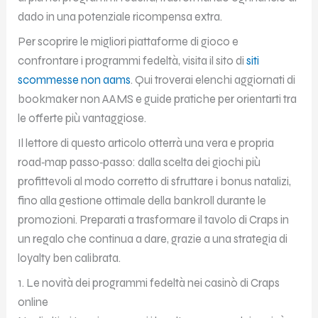
dado in una potenziale ricompensa extra.
Per scoprire le migliori piattaforme di gioco e
confrontare i programmi fedeltà, visita il sito di
siti
scommesse non aams
. Qui troverai elenchi aggiornati di
bookmaker non AAMS e guide pratiche per orientarti tra
le offerte più vantaggiose.
Il lettore di questo articolo otterrà una vera e propria
road‑map passo‑passo: dalla scelta dei giochi più
profittevoli al modo corretto di sfruttare i bonus natalizi,
fino alla gestione ottimale della bankroll durante le
promozioni. Preparati a trasformare il tavolo di Craps in
un regalo che continua a dare, grazie a una strategia di
loyalty ben calibrata.
1. Le novità dei programmi fedeltà nei casinò di Craps
online