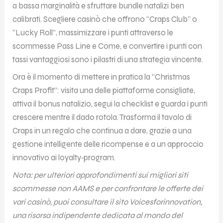
a bassa marginalità e sfruttare bundle natalizi ben
calibrati. Scegliere casinò che offrono “Craps Club” o
“Lucky Roll”, massimizzare i punti attraverso le
scommesse Pass Line e Come, e convertire i punti con
tassi vantaggiosi sono i pilastri di una strategia vincente.
Ora è il momento di mettere in pratica la “Christmas
Craps Profit”: visita una delle piattaforme consigliate,
attiva il bonus natalizio, segui la checklist e guarda i punti
crescere mentre il dado rotola. Trasforma il tavolo di
Craps in un regalo che continua a dare, grazie a una
gestione intelligente delle ricompense e a un approccio
innovativo ai loyalty‑program.
Nota: per ulteriori approfondimenti sui migliori siti
scommesse non AAMS e per confrontare le offerte dei
vari casinò, puoi consultare il sito Voicesforinnovation,
una risorsa indipendente dedicata al mondo del