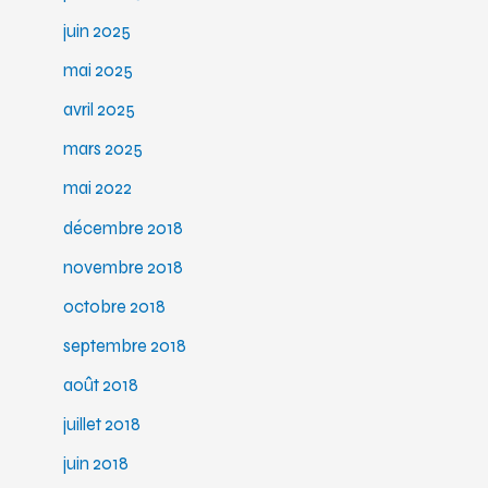
juin 2025
mai 2025
avril 2025
mars 2025
mai 2022
décembre 2018
novembre 2018
octobre 2018
septembre 2018
août 2018
juillet 2018
juin 2018