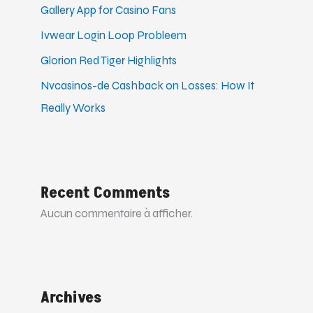
Gallery App for Casino Fans
Ivwear Login Loop Probleem
Glorion Red Tiger Highlights
Nvcasinos-de Cashback on Losses: How It
Really Works
Recent Comments
Aucun commentaire à afficher.
Archives