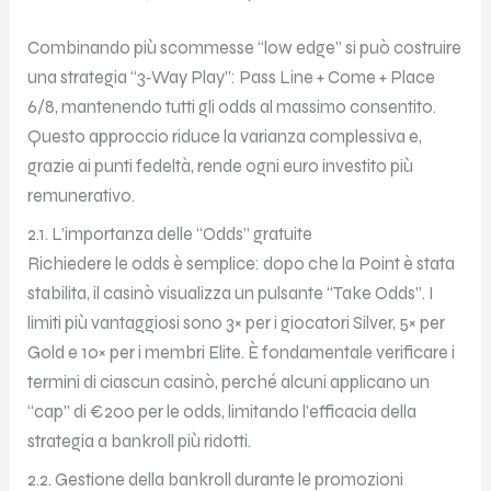
Combinando più scommesse “low edge” si può costruire
una strategia “3‑Way Play”: Pass Line + Come + Place
6/8, mantenendo tutti gli odds al massimo consentito.
Questo approccio riduce la varianza complessiva e,
grazie ai punti fedeltà, rende ogni euro investito più
remunerativo.
2.1. L’importanza delle “Odds” gratuite
Richiedere le odds è semplice: dopo che la Point è stata
stabilita, il casinò visualizza un pulsante “Take Odds”. I
limiti più vantaggiosi sono 3× per i giocatori Silver, 5× per
Gold e 10× per i membri Elite. È fondamentale verificare i
termini di ciascun casinò, perché alcuni applicano un
“cap” di €200 per le odds, limitando l’efficacia della
strategia a bankroll più ridotti.
2.2. Gestione della bankroll durante le promozioni