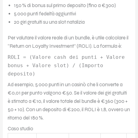
150 % di bonus sul primo deposito (fino a €300)
5 000 punti fedeltà aggiuntivi
20 giri gratuiti su una slot natalizia
Per valutare il valore reale di un bundle, è utile calcolare il
“Return on Loyalty Investment” (ROLI). La formula è:
ROLI = (Valore cash dei punti + Valore
bonus + Valore slot) / (Importo
deposito)
Ad esempio, 5 000 punti in un casinò che li converte a
€0,01 per punto valgono €50. Se il valore dei giri gratuiti
è stimato a €10, il valore totale del bundle è €360 (300 +
50 + 10). Con un deposito di €200, il ROLI è 1,8, ovvero un
ritorno del 180 %.
Caso studio