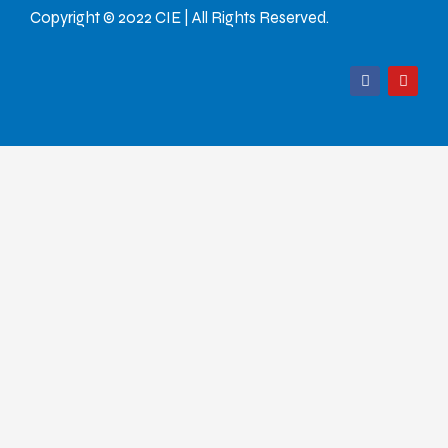
Copyright © 2022 CIE | All Rights Reserved.
F
Y
a
o
c
u
e
t
b
u
o
b
o
e
k
-
f