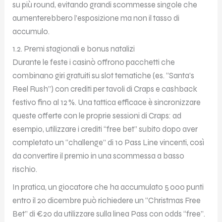
su più round, evitando grandi scommesse singole che
aumenterebbero l’esposizione ma non il tasso di
accumulo.
1.2. Premi stagionali e bonus natalizi
Durante le feste i casinò offrono pacchetti che
combinano giri gratuiti su slot tematiche (es. “Santa’s
Reel Rush”) con crediti per tavoli di Craps e cashback
festivo fino al 12 %. Una tattica efficace è sincronizzare
queste offerte con le proprie sessioni di Craps: ad
esempio, utilizzare i crediti “free bet” subito dopo aver
completato un “challenge” di 10 Pass Line vincenti, così
da convertire il premio in una scommessa a basso
rischio.
In pratica, un giocatore che ha accumulato 5 000 punti
entro il 20 dicembre può richiedere un “Christmas Free
Bet” di €20 da utilizzare sulla linea Pass con odds “free”.