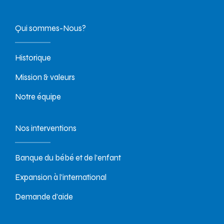
Qui sommes-Nous?
Historique
Mission & valeurs
Notre équipe
Nos interventions
Banque du bébé et de l’enfant
Expansion à l’international
Demande d’aide