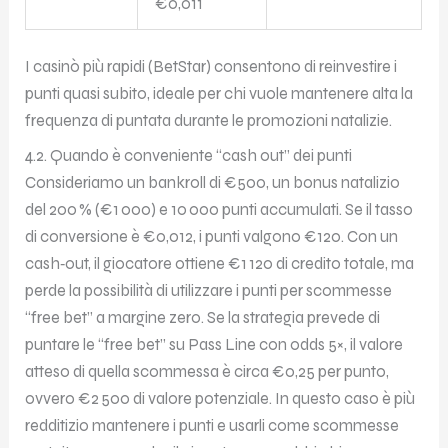
€0,011
I casinò più rapidi (BetStar) consentono di reinvestire i
punti quasi subito, ideale per chi vuole mantenere alta la
frequenza di puntata durante le promozioni natalizie.
4.2. Quando è conveniente “cash out” dei punti
Consideriamo un bankroll di €500, un bonus natalizio
del 200 % (€1 000) e 10 000 punti accumulati. Se il tasso
di conversione è €0,012, i punti valgono €120. Con un
cash‑out, il giocatore ottiene €1 120 di credito totale, ma
perde la possibilità di utilizzare i punti per scommesse
“free bet” a margine zero. Se la strategia prevede di
puntare le “free bet” su Pass Line con odds 5×, il valore
atteso di quella scommessa è circa €0,25 per punto,
ovvero €2 500 di valore potenziale. In questo caso è più
redditizio mantenere i punti e usarli come scommesse