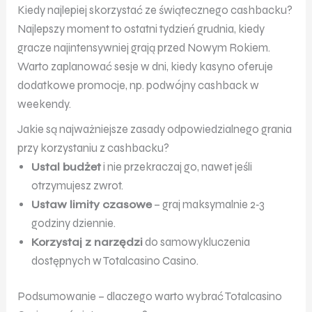
Kiedy najlepiej skorzystać ze świątecznego cashbacku?
Najlepszy moment to ostatni tydzień grudnia, kiedy
gracze najintensywniej grają przed Nowym Rokiem.
Warto zaplanować sesje w dni, kiedy kasyno oferuje
dodatkowe promocje, np. podwójny cashback w
weekendy.
Jakie są najważniejsze zasady odpowiedzialnego grania
przy korzystaniu z cashbacku?
Ustal budżet
i nie przekraczaj go, nawet jeśli
otrzymujesz zwrot.
Ustaw limity czasowe
– graj maksymalnie 2‑3
godziny dziennie.
Korzystaj z narzędzi
do samowykluczenia
dostępnych w Totalcasino Casino.
Podsumowanie – dlaczego warto wybrać Totalcasino