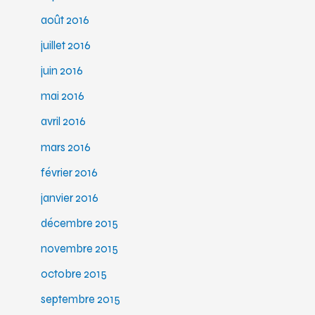
août 2016
juillet 2016
juin 2016
mai 2016
avril 2016
mars 2016
février 2016
janvier 2016
décembre 2015
novembre 2015
octobre 2015
septembre 2015