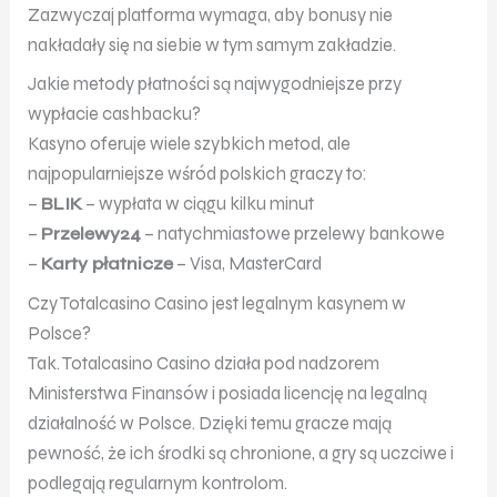
Zazwyczaj platforma wymaga, aby bonusy nie
nakładały się na siebie w tym samym zakładzie.
Jakie metody płatności są najwygodniejsze przy
wypłacie cashbacku?
Kasyno oferuje wiele szybkich metod, ale
najpopularniejsze wśród polskich graczy to:
–
BLIK
– wypłata w ciągu kilku minut
–
Przelewy24
– natychmiastowe przelewy bankowe
–
Karty płatnicze
– Visa, MasterCard
Czy Totalcasino Casino jest legalnym kasynem w
Polsce?
Tak. Totalcasino Casino działa pod nadzorem
Ministerstwa Finansów i posiada licencję na legalną
działalność w Polsce. Dzięki temu gracze mają
pewność, że ich środki są chronione, a gry są uczciwe i
podlegają regularnym kontrolom.