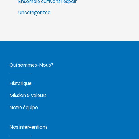
Ensemble cultivons l’espoir
Uncategorized
Qui sommes-Nous?
Historique
Mission & valeurs
Notre équipe
Nos interventions