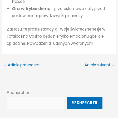
Polsce.
Gra w trybie demo
– przetestuj nowe sloty przed
postawieniem prawdziwych pieniędzy.
Zastosuj te proste zasady, a Twoje świąteczne sesje w
Totalcasino Casino będą nie tylko emocjonujące, ale i
opłacalne. Powodzenia i udanych wygranych!
←
Article précédent
Article suivant
→
Rechercher
RECHERCHER