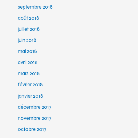
septembre 2018
août 2018
juillet 2018
juin 2018
mai 2018
avril 2018
mars 2018
février 2018
janvier 2018
décembre 2017
novembre 2017
octobre 2017