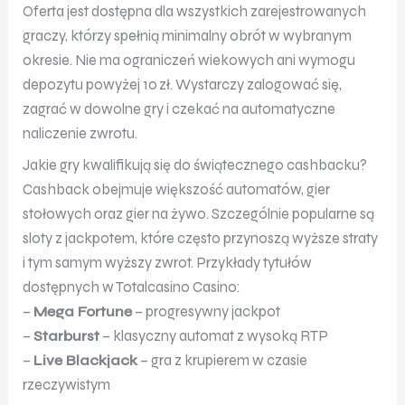
Oferta jest dostępna dla wszystkich zarejestrowanych
graczy, którzy spełnią minimalny obrót w wybranym
okresie. Nie ma ograniczeń wiekowych ani wymogu
depozytu powyżej 10 zł. Wystarczy zalogować się,
zagrać w dowolne gry i czekać na automatyczne
naliczenie zwrotu.
Jakie gry kwalifikują się do świątecznego cashbacku?
Cashback obejmuje większość automatów, gier
stołowych oraz gier na żywo. Szczególnie popularne są
sloty z jackpotem, które często przynoszą wyższe straty
i tym samym wyższy zwrot. Przykłady tytułów
dostępnych w Totalcasino Casino:
–
Mega Fortune
– progresywny jackpot
–
Starburst
– klasyczny automat z wysoką RTP
–
Live Blackjack
– gra z krupierem w czasie
rzeczywistym