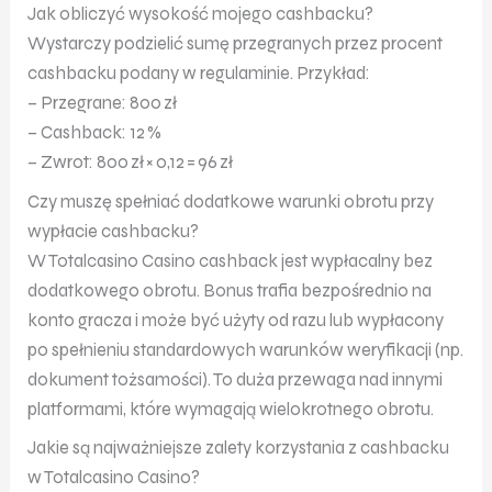
Jak obliczyć wysokość mojego cashbacku?
Wystarczy podzielić sumę przegranych przez procent
cashbacku podany w regulaminie. Przykład:
– Przegrane: 800 zł
– Cashback: 12 %
– Zwrot: 800 zł × 0,12 = 96 zł
Czy muszę spełniać dodatkowe warunki obrotu przy
wypłacie cashbacku?
W Totalcasino Casino cashback jest wypłacalny bez
dodatkowego obrotu. Bonus trafia bezpośrednio na
konto gracza i może być użyty od razu lub wypłacony
po spełnieniu standardowych warunków weryfikacji (np.
dokument tożsamości). To duża przewaga nad innymi
platformami, które wymagają wielokrotnego obrotu.
Jakie są najważniejsze zalety korzystania z cashbacku
w Totalcasino Casino?