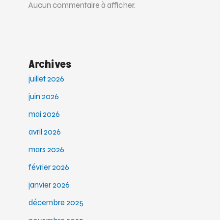
Aucun commentaire à afficher.
Archives
juillet 2026
juin 2026
mai 2026
avril 2026
mars 2026
février 2026
janvier 2026
décembre 2025