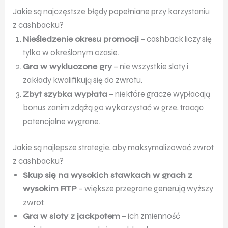
Jakie są najczęstsze błędy popełniane przy korzystaniu
z cashbacku?
Nieśledzenie okresu promocji
– cashback liczy się
tylko w określonym czasie.
Gra w wykluczone gry
– nie wszystkie sloty i
zakłady kwalifikują się do zwrotu.
Zbyt szybka wypłata
– niektóre gracze wypłacają
bonus zanim zdążą go wykorzystać w grze, tracąc
potencjalne wygrane.
Jakie są najlepsze strategie, aby maksymalizować zwrot
z cashbacku?
Skup się na wysokich stawkach w grach z
wysokim RTP
– większe przegrane generują wyższy
zwrot.
Gra w sloty z jackpotem
– ich zmienność