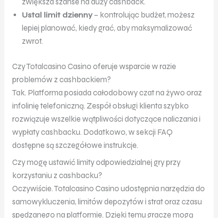
zwiększa szanse na duży cashback.
Ustal limit dzienny
– kontrolując budżet, możesz
lepiej planować, kiedy grać, aby maksymalizować
zwrot.
Czy Totalcasino Casino oferuje wsparcie w razie
problemów z cashbackiem?
Tak. Platforma posiada całodobowy czat na żywo oraz
infolinię telefoniczną. Zespół obsługi klienta szybko
rozwiązuje wszelkie wątpliwości dotyczące naliczania i
wypłaty cashbacku. Dodatkowo, w sekcji FAQ
dostępne są szczegółowe instrukcje.
Czy mogę ustawić limity odpowiedzialnej gry przy
korzystaniu z cashbacku?
Oczywiście. Totalcasino Casino udostępnia narzędzia do
samowykluczenia, limitów depozytów i strat oraz czasu
spędzanego na platformie. Dzięki temu gracze mogą