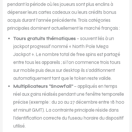
pendant la période où les joueurs sont plus enclins à
dépenser leurs cartes cadeaux ou leurs crédits bonus
acquis durant l’année précédente. Trois catégories
principales dominent actuellement le marché français :
Tours gratuits thématiques
– souvent liés à un
jackpot progressif nommé « North Pole Mega
Jackpot ». Le nombre total de free spins est partagé
entre tous les appareils ; si l’on commence trois tours
sur mobile puis deux sur desktop ils s’additionnent
automatiquement tant que le token reste valide.
Multiplicateurs “Snowfall”
– appliqués en temps
réel aux gains réalisés pendant une fenêtre temporelle
précise (exemple : du 20 au 27 décembre entre 18 h00
et minuit GMT). La contrainte principale réside dans
l’identification correcte du fuseau horaire du dispositif
utilisé.