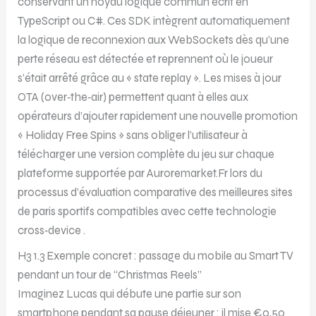
conservant un noyau logique commun écrit en
TypeScript ou C#. Ces SDK intègrent automatiquement
la logique de reconnexion aux WebSockets dès qu’une
perte réseau est détectée et reprennent où le joueur
s’était arrêté grâce au « state replay ». Les mises à jour
OTA (over‑the‑air) permettent quant à elles aux
opérateurs d’ajouter rapidement une nouvelle promotion
« Holiday Free Spins » sans obliger l’utilisateur à
télécharger une version complète du jeu sur chaque
plateforme supportée par Auroremarket.Fr lors du
processus d’évaluation comparative des meilleures sites
de paris sportifs compatibles avec cette technologie
cross‑device .
H3 1.3 Exemple concret : passage du mobile au Smart TV
pendant un tour de “Christmas Reels”
Imaginez Lucas qui débute une partie sur son
smartphone pendant sa pause déjeuner : il mise €0,50