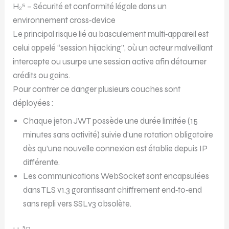
H₂⁵ – Sécurité et conformité légale dans un
environnement cross‑device
Le principal risque lié au basculement multi‑appareil est
celui appelé “session hijacking”, où un acteur malveillant
intercepte ou usurpe une session active afin détourner
crédits ou gains.
Pour contrer ce danger plusieurs couches sont
déployées :
Chaque jeton JWT possède une durée limitée (15
minutes sans activité) suivie d’une rotation obligatoire
dès qu’une nouvelle connexion est établie depuis IP
différente.
Les communications WebSocket sont encapsulées
dans TLS v1.​3 garantissant chiffrement end‑to‑end
sans repli vers SSLv3 obsolète.