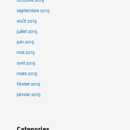
octobre 2015
septembre 2015
août 2015
juillet 2015
juin 2015
mai 2015
avril 2015
mars 2015
février 2015
janvier 2015
Categories