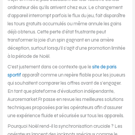
ordinateur dès qu’ils arrivent chez eux. Le changement
d’appareil interrompt parfois le flux du jeu, fait disparaître
les tours gratuits accumulés ou même annule les gains
déjà obtenus. Cette perte d’état frustrante peut
transformer la joie d’un spin gagnant en une amère
déception, surtout lorsqu’il s’agit d’une promotion limitée
à la période de Noël.
C’est justement dans ce contexte que le
site de paris
sportif
apparaît comme un repère fiable pour les joueurs
qui souhaitent comparer les offres avant de s’engager.
En tant que plateforme d’évaluation indépendante,
Auroremarket.Fr passe en revue les meilleures solutions
techniques proposées par les opérateurs afin d’assurer
une expérience fluide et sécurisée sur tous les appareils.
Pourquoi Noël rend-il la synchronisation cruciale ? Les
opérateurs lancent des jackpots spéciaux comme le