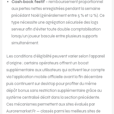
Cash‑back festif
– remboursement proportionnel
aux pertes nettes enregistrées pendant la semaine
précédant Noël (généralement entre 5 % et 12 %). Ce
type nécessite une agrégation sécurisée des logs
serveur afin d’éviter toute double comptabilisation
lorsqu’un joueur bascule entre plusieurs supports
simultanément.
Les conditions d’éligibilité peuvent varier selon l’appareil
d’origine ; certains opérateurs offrent un boost
supplémentaire aux utilisateurs qui activent leur compte
via l’application mobile officielle avant la fin décembre
puis continuent sur desktop pour profiter du même
dépôt bonus sans restriction supplémentaire grâce au
système centralisé décrit dans la section précédente.
Ces mécanismes permettent aux sites évalués par
Auroremarket.Fr — classés parmi les meilleurs sites de