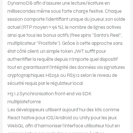
DynamoDB afin d’assurer une lecture/écriture en
millisecondes même sous forte charge festive. Chaque
session comporte l’identifiant unique du joueur, son solde
actuel (RTP moyen ≈ 96 %), le nombre de lignes actives
ainsi que tous les bonus actifs (free spins “Santa’s Reel”,
multiplicateur “Frostbite”). Grâce à cette approche sans
état côté client, un simple token JWT suffit pour
authentifier la requête depuis n’importe quel dispositif
tout en garantissant l’intégrité des données via signatures
cryptographiques HS256 ou RS512 selon le niveau de
sécurité requis par le régulateur local.
H3 1.2 Synchronisation front‑end via SDK
multiplateforme
Les développeurs utilisent aujourd’hui des kits comme
React Native pour iOS/Android ou Unity pour les jeux
WebGL afin d’harmoniser l’interface utilisateur tout en