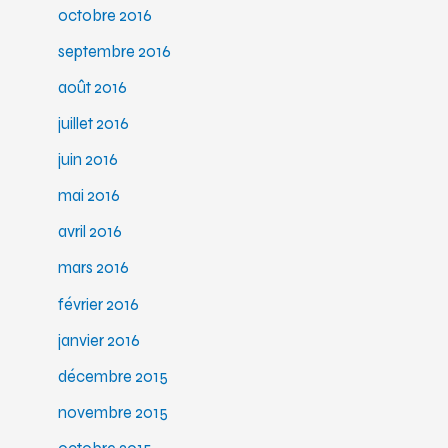
octobre 2016
septembre 2016
août 2016
juillet 2016
juin 2016
mai 2016
avril 2016
mars 2016
février 2016
janvier 2016
décembre 2015
novembre 2015