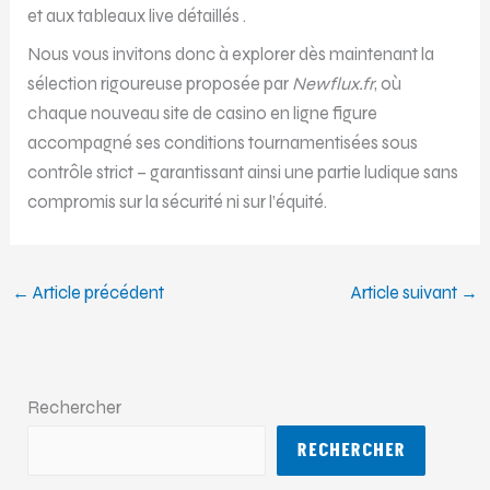
et aux tableaux live détaillés .
Nous vous invitons donc à explorer dès maintenant la
sélection rigoureuse proposée par
Newflux.fr
, où
chaque nouveau site de casino en ligne figure
accompagné ses conditions tournamentisées sous
contrôle strict – garantissant ainsi une partie ludique sans
compromis sur la sécurité ni sur l’équité.
←
Article précédent
Article suivant
→
Rechercher
RECHERCHER