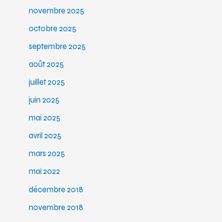
novembre 2025
octobre 2025
septembre 2025
août 2025
juillet 2025
juin 2025
mai 2025
avril 2025
mars 2025
mai 2022
décembre 2018
novembre 2018