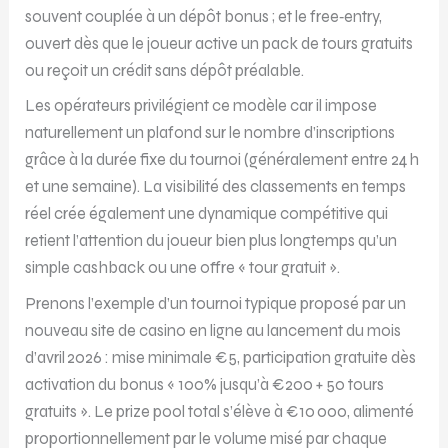
souvent couplée à un dépôt bonus ; et le free‑entry,
ouvert dès que le joueur active un pack de tours gratuits
ou reçoit un crédit sans dépôt préalable.
Les opérateurs privilégient ce modèle car il impose
naturellement un plafond sur le nombre d’inscriptions
grâce à la durée fixe du tournoi (généralement entre 24 h
et une semaine). La visibilité des classements en temps
réel crée également une dynamique compétitive qui
retient l’attention du joueur bien plus longtemps qu’un
simple cashback ou une offre « tour gratuit ».
Prenons l’exemple d’un tournoi typique proposé par un
nouveau site de casino en ligne au lancement du mois
d’avril 2026 : mise minimale €5, participation gratuite dès
activation du bonus « 100% jusqu’à €200 + 50 tours
gratuits ». Le prize pool total s’élève à €10 000, alimenté
proportionnellement par le volume misé par chaque