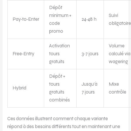
Dépôt
minimum +
Suivi
Pay‑to‑Enter
24‑48 h
code
obligatoire
promo
Activation
Volume
Free‑Entry
tours
3‑7 jours
calculé via
gratuits
wagering
Dépôt +
tours
Jusqu’à
Mixe
Hybrid
gratuits
7 jours
contrôle
combinés
Ces données illustrent comment chaque variante
répond à des besoins différents tout en maintenant une