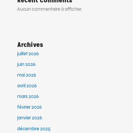
Recent Comments
Aucun commentaire à afficher.
Archives
juillet 2026
juin 2026
mai 2026
avril 2026
mars 2026
février 2026
janvier 2026
décembre 2025