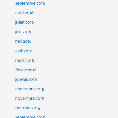
septembre 2016
août 2016
juillet 2016
juin 2016
mai 2016
avril 2016
mars 2016
février 2016
janvier 2016
décembre 2015
novembre 2015
octobre 2015
septembre 2015