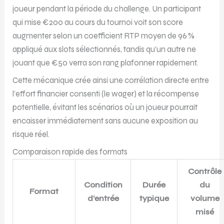
joueur pendant la période du challenge. Un participant
qui mise €200 au cours du tournoi voit son score
augmenter selon un coefficient RTP moyen de 96 %
appliqué aux slots sélectionnés, tandis qu’un autre ne
jouant que €50 verra son rang plafonner rapidement.
Cette mécanique crée ainsi une corrélation directe entre
l’effort financier consenti (le wager) et la récompense
potentielle, évitant les scénarios où un joueur pourrait
encaisser immédiatement sans aucune exposition au
risque réel.
Comparaison rapide des formats
Contrôle
Condition
Durée
du
Format
d’entrée
typique
volume
misé