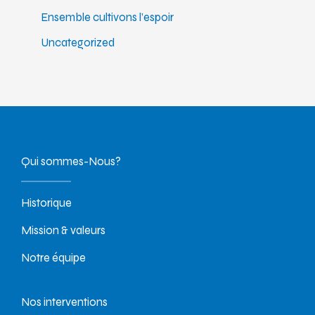
Ensemble cultivons l’espoir
Uncategorized
Qui sommes-Nous?
Historique
Mission & valeurs
Notre équipe
Nos interventions