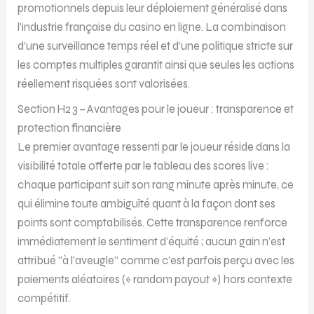
promotionnels depuis leur déploiement généralisé dans
l’industrie française du casino en ligne. La combinaison
d’une surveillance temps réel et d’une politique stricte sur
les comptes multiples garantit ainsi que seules les actions
réellement risquées sont valorisées.
Section H2 3 – Avantages pour le joueur : transparence et
protection financière
Le premier avantage ressenti par le joueur réside dans la
visibilité totale offerte par le tableau des scores live :
chaque participant suit son rang minute après minute, ce
qui élimine toute ambiguïté quant à la façon dont ses
points sont comptabilisés. Cette transparence renforce
immédiatement le sentiment d’équité ; aucun gain n’est
attribué “à l’aveugle” comme c’est parfois perçu avec les
paiements aléatoires (« random payout ») hors contexte
compétitif.