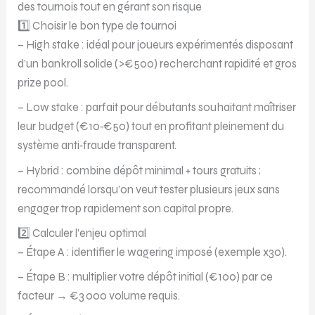
des tournois tout en gérant son risque
1️⃣ Choisir le bon type de tournoi
– High stake : idéal pour joueurs expérimentés disposant
d’un bankroll solide (>€500) recherchant rapidité et gros
prize pool.
– Low stake : parfait pour débutants souhaitant maîtriser
leur budget (€10‑€50) tout en profitant pleinement du
système anti‑fraude transparent.
– Hybrid : combine dépôt minimal + tours gratuits ;
recommandé lorsqu’on veut tester plusieurs jeux sans
engager trop rapidement son capital propre.
2️⃣ Calculer l’enjeu optimal
– Étape A : identifier le wagering imposé (exemple x30).
– Étape B : multiplier votre dépôt initial (€100) par ce
facteur → €3 000 volume requis.