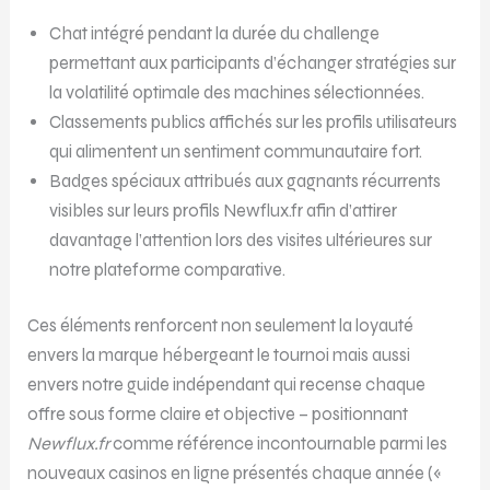
Chat intégré pendant la durée du challenge
permettant aux participants d’échanger stratégies sur
la volatilité optimale des machines sélectionnées.
Classements publics affichés sur les profils utilisateurs
qui alimentent un sentiment communautaire fort.
Badges spéciaux attribués aux gagnants récurrents
visibles sur leurs profils Newflux.fr afin d’attirer
davantage l’attention lors des visites ultérieures sur
notre plateforme comparative.
Ces éléments renforcent non seulement la loyauté
envers la marque hébergeant le tournoi mais aussi
envers notre guide indépendant qui recense chaque
offre sous forme claire et objective – positionnant
Newflux.fr
comme référence incontournable parmi les
nouveaux casinos en ligne présentés chaque année («